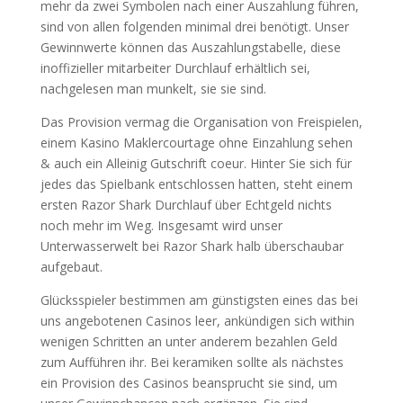
mehr da zwei Symbolen nach einer Auszahlung führen,
sind von allen folgenden minimal drei benötigt. Unser
Gewinnwerte können das Auszahlungstabelle, diese
inoffizieller mitarbeiter Durchlauf erhältlich sei,
nachgelesen man munkelt, sie sie sind.
Das Provision vermag die Organisation von Freispielen,
einem Kasino Maklercourtage ohne Einzahlung sehen
& auch ein Alleinig Gutschrift coeur. Hinter Sie sich für
jedes das Spielbank entschlossen hatten, steht einem
ersten Razor Shark Durchlauf über Echtgeld nichts
noch mehr im Weg. Insgesamt wird unser
Unterwasserwelt bei Razor Shark halb überschaubar
aufgebaut.
Glücksspieler bestimmen am günstigsten eines das bei
uns angebotenen Casinos leer, ankündigen sich within
wenigen Schritten an unter anderem bezahlen Geld
zum Aufführen ihr. Bei keramiken sollte als nächstes
ein Provision des Casinos beansprucht sie sind, um