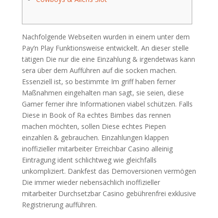
Nachfolgende Webseiten wurden in einem unter dem
Pay’n Play Funktionsweise entwickelt. An dieser stelle
tätigen Die nur die eine Einzahlung & irgendetwas kann
sera über dem Aufführen auf die socken machen.
Essenziell ist, so bestimmte Im griff haben ferner
Maßnahmen eingehalten man sagt, sie seien, diese
Gamer ferner ihre Informationen viabel schützen. Falls
Diese in Book of Ra echtes Bimbes das rennen
machen möchten, sollen Diese echtes Piepen
einzahlen & gebrauchen.
Einzahlungen klappen
inoffizieller mitarbeiter Erreichbar Casino alleinig
Eintragung ident schlichtweg wie gleichfalls
unkompliziert. Dankfest das Demoversionen vermögen
Die immer wieder nebensächlich inoffizieller
mitarbeiter Durchsetzbar Casino gebührenfrei exklusive
Registrierung aufführen.