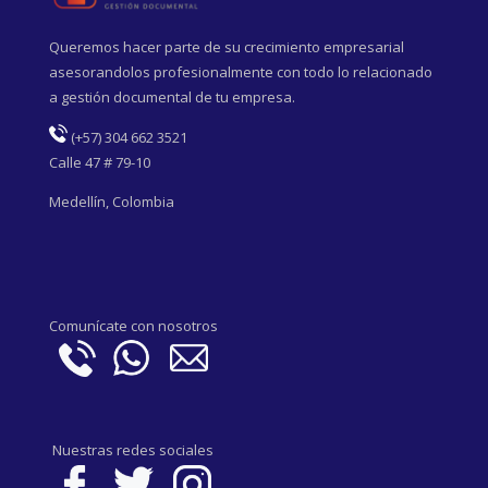
Queremos hacer parte de su crecimiento empresarial
asesorandolos profesionalmente con todo lo relacionado
a gestión documental de tu empresa.
(
+57) 304 662 3521
Calle 47 # 79-10
Medellín, Colombia
Comunícate con nosotros
Nuestras redes sociales