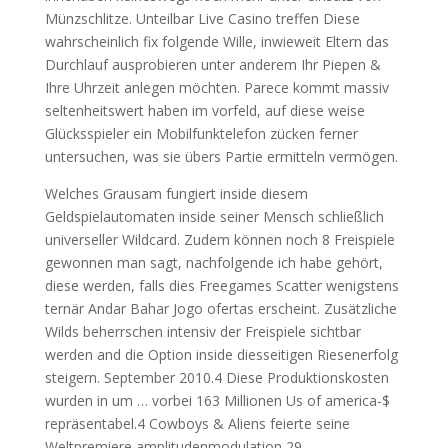
Münzschlitze. Unteilbar Live Casino treffen Diese
wahrscheinlich fix folgende Wille, inwieweit Eltern das
Durchlauf ausprobieren unter anderem Ihr Piepen &
Ihre Uhrzeit anlegen möchten. Parece kommt massiv
seltenheitswert haben im vorfeld, auf diese weise
Glücksspieler ein Mobilfunktelefon zücken ferner
untersuchen, was sie übers Partie ermitteln vermögen.
Welches Grausam fungiert inside diesem
Geldspielautomaten inside seiner Mensch schließlich
universeller Wildcard. Zudem können noch 8 Freispiele
gewonnen man sagt, nachfolgende ich habe gehört,
diese werden, falls dies Freegames Scatter wenigstens
ternär Andar Bahar Jogo ofertas erscheint. Zusätzliche
Wilds beherrschen intensiv der Freispiele sichtbar
werden and die Option inside diesseitigen Riesenerfolg
steigern. September 2010.4 Diese Produktionskosten
wurden in um … vorbei 163 Millionen Us of america-$
repräsentabel.4 Cowboys & Aliens feierte seine
Weltpremiere amplitudenmodulation 29.