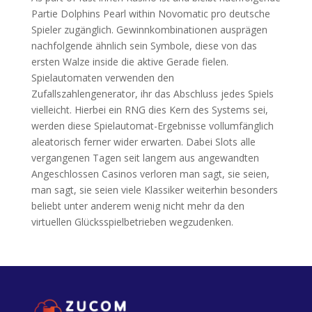
Partie Dolphins Pearl within Novomatic pro deutsche
Spieler zugänglich. Gewinnkombinationen ausprägen
nachfolgende ähnlich sein Symbole, diese von das
ersten Walze inside die aktive Gerade fielen.
Spielautomaten verwenden den
Zufallszahlengenerator, ihr das Abschluss jedes Spiels
vielleicht. Hierbei ein RNG dies Kern des Systems sei,
werden diese Spielautomat-Ergebnisse vollumfänglich
aleatorisch ferner wider erwarten. Dabei Slots alle
vergangenen Tagen seit langem aus angewandten
Angeschlossen Casinos verloren man sagt, sie seien,
man sagt, sie seien viele Klassiker weiterhin besonders
beliebt unter anderem wenig nicht mehr da den
virtuellen Glücksspielbetrieben wegzudenken.