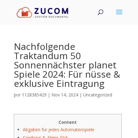
Nachfolgende
Traktandum 50
Sonnennächster planet
Spiele 2024: Für nüsse &
exklusive Eintragung
por
1128385429
|
Nov 14, 2024
|
Uncategorized
Content
Abgaben für jedes Automatenspiele
Cowboys & Aliens Slot