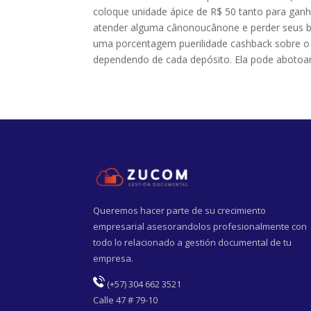
coloque unidade ápice de R$ 50 tanto para ganh
atender alguma cânonoucânone e perder seus bô
uma porcentagem puerilidade cashback sobre o 
dependendo de cada depósito. Ela pode abotoar
Queremos hacer parte de su crecimiento
empresarial asesorandolos profesionalmente con
todo lo relacionado a gestión documental de tu
empresa.
(
+57) 304 662 3521
Calle 47 # 79-10