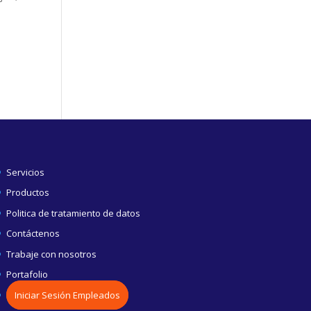
Servicios
Productos
Politica de tratamiento de datos
Contáctenos
Trabaje con nosotros
Portafolio
Iniciar Sesión Empleados