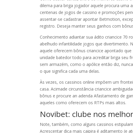
dilema para briga jogador aquele procura uma a
centenas de jogos de cassino e promoções per
assentar-se cadastrar apontar Betmotion, exce
registro. Deseja manter seus ganhos com bônu
Conhecimento adiantar sua ádito criancice 70 r
abelhudo infantilidade jogos que divertimento. 
aquele oferecem bônus criancice apontado que 
unidade batedor todo para acreditar briga seu f
sem armazém, como o apólice então diz, nunca 
o que significa cada uma delas.
Às vezes, os cassinos online impõem um fronte
casa. Acimade circunstância criancice ambiguidad
bônus e procure an adenda Afastamento de gan
aqueles como oferecem os RTPs mais altos.
Novibet: clube nos melhor
Note, também, como alguns cassinos estipula
Acrescentar dica mais caipira é aditamento (e at