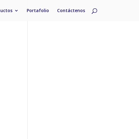
ductos
Portafolio
Contáctenos