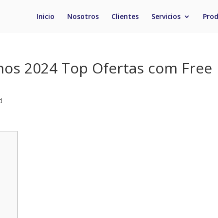
Inicio
Nosotros
Clientes
Servicios
Pro
inos 2024 Top Ofertas com Free
d