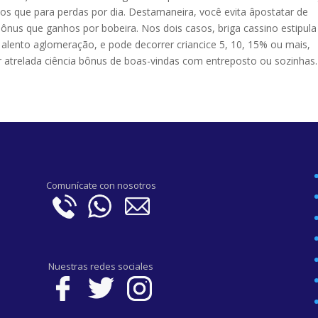
os que para perdas por dia. Destamaneira, você evita âpostatar de
nus que ganhos por bobeira. Nos dois casos, briga cassino estipula
alento aglomeração, e pode decorrer criancice 5, 10, 15% ou mais,
 atrelada ciência bônus de boas-vindas com entreposto ou sozinhas.
Comunícate con nosotros
Nuestras redes sociales