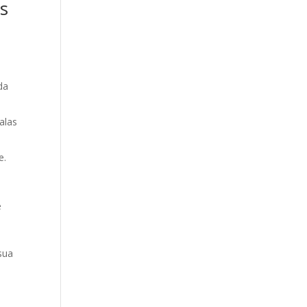
s
da
alas
e.
e
e
sua