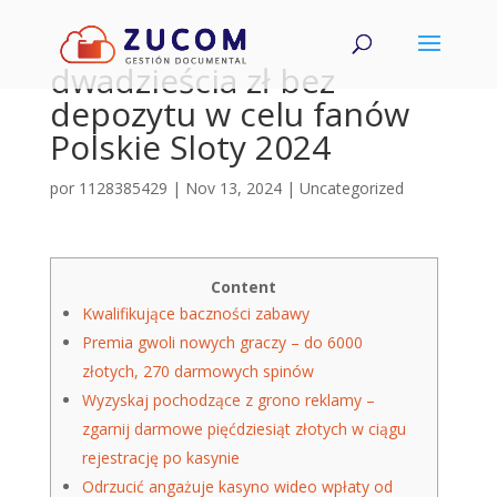
dwadzieścia zł bez
depozytu w celu fanów
Polskie Sloty 2024
por
1128385429
|
Nov 13, 2024
|
Uncategorized
Content
Kwalifikujące baczności zabawy
Premia gwoli nowych graczy – do 6000
złotych, 270 darmowych spinów
Wyzyskaj pochodzące z grono reklamy –
zgarnij darmowe pięćdziesiąt złotych w ciągu
rejestrację po kasynie
Odrzucić angażuje kasyno wideo wpłaty od