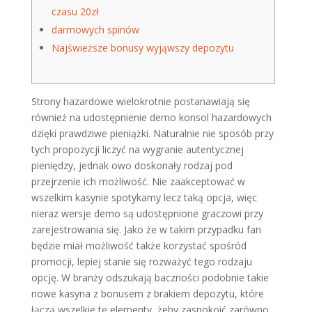
czasu 20zł
darmowych spinów
Najświeższe bonusy wyjąwszy depozytu
Strony hazardowe wielokrotnie postanawiają się
również na udostępnienie demo konsol hazardowych
dzięki prawdziwe pieniążki. Naturalnie nie sposób przy
tych propozycji liczyć na wygranie autentycznej
pieniędzy, jednak owo doskonały rodzaj pod
przejrzenie ich możliwość. Nie zaakceptować w
wszelkim kasynie spotykamy lecz taką opcja, więc
nieraz wersje demo są udostępnione graczowi przy
zarejestrowania się.
Jako że w takim przypadku fan
będzie miał możliwość także korzystać spośród
promocji, lepiej stanie się rozważyć tego rodzaju
opcję. W branży odszukają baczności podobnie takie
nowe kasyna z bonusem z brakiem depozytu, które
łączą wszelkie tę elementy, żeby zaspokoić zarówno