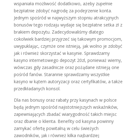
wspaniała możliwość dodatkowo, ażeby zupełnie
bezpłatnie zdobyć nagrodę za podejrzenie konta.
Jednym spośród w najwyższym stopniu atrakcyjnych
bonusów tego rodzaju wydaje się bezpłatne setka zł z
brakiem depozytu. Zadecydowaliśmy dlatego
cokolwiek bardziej przyjrzeć się takowym promocjom,
uwypuklając, czymże one istnieją, jak wolno je zdobyć
jak i również skorzystać w kasynie. Sprawdzamy
kasyno internetowego depozyt 20zl, ponieważ wiemy,
wówczas gdy zasadnicze oraz pożądane istnieją one
pośród fanów. Starannie sprawdzamy wszystkie
kasyno w kątem autoryzacji oraz certyfikatów, a także
przedkładanych konsol.
Dla nas bonusy oraz rabaty przy kasynach w polsce
będą jednym spośród najistotniejszych wskaźników,
zapewniających zbadać wiarygodność takich miejsc
oraz dbanie o klienta. Benefity od kasyna powinny
zamykać ofertę powitalną w celu świeżych
zawodników, jak i również kilka najbardziej