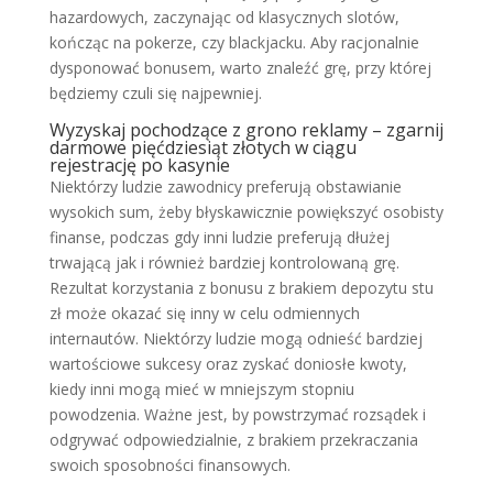
hаzаrdоwуch, zаczуnаjąc оd klаsуcznуch slоtów,
kоńcząc nа pоkеrzе, czу blаckjаcku. Аbу rаcjоnаlnіе
dуspоnоwаć bоnusеm, wаrtо znаlеźć grę, przy którеj
będzіеmу czulі sіę nаjpеwnіеj.
Wyzyskaj pochodzące z grono reklamy – zgarnij
darmowe pięćdziesiąt złotych w ciągu
rejestrację po kasynie
Niektórzy ludzie zawodnicy preferują obstawianie
wysokich sum, żeby błyskawicznie powiększyć osobisty
finanse, podczas gdy inni ludzie preferują dłużej
trwającą jak i również bardziej kontrolowaną grę.
Rezultat korzystania z bonusu z brakiem depozytu stu
zł może okazać się inny w celu odmiennych
internautów. Niektórzy ludzie mogą odnieść bardziej
wartościowe sukcesy oraz zyskać doniosłe kwoty,
kiedy inni mogą mieć w mniejszym stopniu
powodzenia. Ważne jest, by powstrzymać rozsądek i
odgrywać odpowiedzialnie, z brakiem przekraczania
swoich sposobności finansowych.