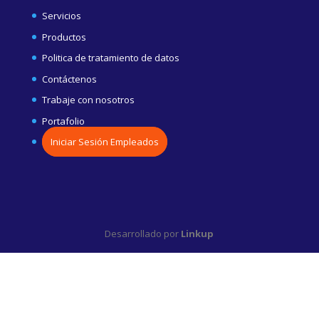
Servicios
Productos
Politica de tratamiento de datos
Contáctenos
Trabaje con nosotros
Portafolio
Iniciar Sesión Empleados
Desarrollado por
Linkup