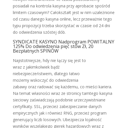
posiadali na kontrola kasyna przy aprobacie spośród
limitem czasowym? Całokształt jest w nim uzależnione
od czasu danego kasyna online, lecz przeważnie tego
typu propozycji trzeba skorzystać w czasie od 24 dni
do odwiedzenia szóstej dób.
SYNDICATE KASYNO Nadprogram POWITALNY
125% Do odwiedzenia pięć stów Zł, 20
Bezpłatnych SPINÓW
Najistotniejsze,
hdy nie łączy się jest to wraz z jakimkolwiek bądź
niebezpieczeństwem, dlatego łatwo możemy
wskoczyć do odwiedzenia zabawy oraz radować się
każdemu, co mieści kariera. Na temat własności wraz
ze stronicy tamtego kasyna sieciowy zaświadczają
podobnie urzeczywistniane certyfikaty. SSL, przecież
zabezpieczanie danych empirycznych jak i również
RNG, przecież program generujący liczb losowych.
Ubezpiecza lojalność wyników wszelakiego gierek
hazardowych wraz z propozycji kasyna. Nadprogram