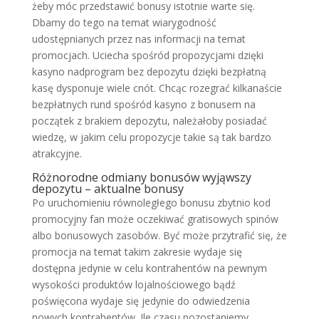
żeby móc przedstawić bonusy istotnie warte się.
Dbamy do tego na temat wiarygodność
udostępnianych przez nas informacji na temat
promocjach. Uciecha spośród propozycjami dzięki
kasyno nadprogram bez depozytu dzięki bezpłatną
kasę dysponuje wiele cnót. Chcąc rozegrać kilkanaście
bezpłatnych rund spośród kasyno z bonusem na
początek z brakiem depozytu, należałoby posiadać
wiedzę, w jakim celu propozycje takie są tak bardzo
atrakcyjne.
Różnorodne odmiany bonusów wyjąwszy
depozytu – aktualne bonusy
Po uruchomieniu równoległego bonusu zbytnio kod
promocyjny fan może oczekiwać gratisowych spinów
albo bonusowych zasobów. Być może przytrafić się, że
promocja na temat takim zakresie wydaje się
dostępna jedynie w celu kontrahentów na pewnym
wysokości produktów lojalnościowego bądź
poświęcona wydaje się jedynie do odwiedzenia
nowych kontrahentów. Ile czasu pozostaniemy