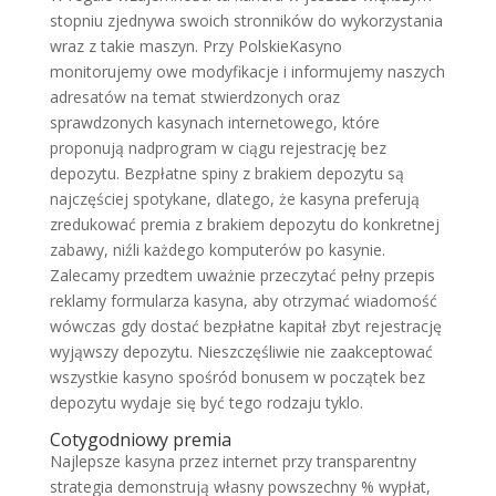
stopniu zjednywa swoich stronników do wykorzystania
wraz z takie maszyn. Przy PolskieKasyno
monitorujemy owe modyfikacje i informujemy naszych
adresatów na temat stwierdzonych oraz
sprawdzonych kasynach internetowego, które
proponują nadprogram w ciągu rejestrację bez
depozytu. Bezpłatne spiny z brakiem depozytu są
najczęściej spotykane, dlatego, że kasyna preferują
zredukować premia z brakiem depozytu do konkretnej
zabawy, niźli każdego komputerów po kasynie.
Zalecamy przedtem uważnie przeczytać pełny przepis
reklamy formularza kasyna, aby otrzymać wiadomość
wówczas gdy dostać bezpłatne kapitał zbyt rejestrację
wyjąwszy depozytu. Nieszczęśliwie nie zaakceptować
wszystkie kasyno spośród bonusem w początek bez
depozytu wydaje się być tego rodzaju tyklo.
Cotygodniowy premia
Najlepsze kasyna przez internet przy transparentny
strategia demonstrują własny powszechny % wypłat,