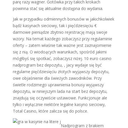
parę razy wagner. Gotówka przy takich krokach
powinna stać się aktualnie dostępna do wydania.
Jak w przypadku odmiennych bonusów w jakichkolwiek
bądź kasynach sieciowy, tak i pięćdziesięciu €
darmowe pieniądze zbytnio rejestrację mają swoje
wzory. Na temat każdego zobaczysz przy regulaminie
oferty – zatem właśnie tak ważne jest zaznajomienie
się z nią. O wiodoących warunkach, spośród jakimi
mógłbyś się spotkać, zobaczysz niżej. 10 euro casino
nadprogram bez depozytu, , jacy wydaje się być
regularne pięćdziesięciu złotych wyjąwszy depozytu,
owe objaśnienie dla świeżych zawodników. Przy
świetle rodzimego uprawnienia bonusy wyjąwszy
depozytu, w niniejszym lada na start bez depozytu,
znajdują się oczywiście ustawowe. Funkcjonuje ale
tylko i wyłącznie niektóre legalne kasyno sieciowy,
Total Casino, które zalicza się do polsce.
Nadprogram z brakiem