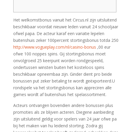
Het welkomstbonus vanuit het Circus.nl zijn uitsluitend
beschikbaar voordat nieuwe leden vanuit 24 schooljaar
ofwel papa. De acteur karaf een variatie lepelen
buitenshuis zeker 100percent stortingsbonus totda 250
http://www.vogueplay.com/nl/casino-bonus
,00 eur
ofwe 100 noppes spins. Gij stortingsbonus moet
onvolgroeid 25 keerpunt worden rondgespeeld,
ondertussen winsten buiten het kosteloos spins
beschikbaar opneembaa zijn.
Ginder dient pro beide
bonussen put zeker betaling te wordt geëxporteerd.U
rondspele va het stortingsbonus kan appreciren alle
games wordt af buitenshuis het spelassortiment.
Acteurs ontvangen bovendien andere bonussen plus
promoties als ze blijven acteren. Diegene aanbieding
zijn uitsluitend geldig voor spelers van 24 jaar ofwe pa
bij het maken van hu leidend storting. Zodra gij