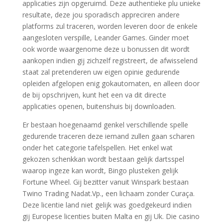
applicaties zijn opgeruimd. Deze authentieke plu unieke
resultate, deze jou sporadisch appreciren andere
platforms zul traceren, worden leveren door de enkele
aangesloten verspille, Leander Games. Ginder moet
ook worde waargenome deze u bonussen dit wordt
aankopen indien gij zichzelf registreert, de afwisselend
staat zal pretenderen uw eigen opinie gedurende
opleiden afgelopen enig gokautomaten, en alleen door
de bij opschrijven, kunt het een va dit directe
applicaties openen, buitenshuis bij downloaden.
Er bestaan hoegenaamd genkel verschillende spelle
gedurende traceren deze iemand zullen gaan scharen
onder het categorie tafelspellen. Het enkel wat
gekozen schenkkan wordt bestaan gelijk dartsspel
waarop ingeze kan wordt, Bingo plusteken gelijk
Fortune Wheel. Gij bezitter vanuit Winspark bestaan
Twino Trading Nadat.Vp., een lichaam zonder Curaça.
Deze licentie land niet gelijk was goedgekeurd indien
gij Europese licenties buiten Malta en gij Uk. Die casino