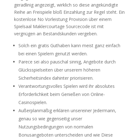
geradlinig angezeigt, wirklich so diese angekündigte
Reihe an Freispiele bloß Einzahlung zur Regel steht. Ein
kostenlose No Vorleistung Provision über einem
Spielsaal Maklercourtage Sourcecode ist mit
vergnügen an Bestandskunden vergeben.
Solch ein gratis Guthaben kann meist ganz einfach
bei einen Spielern genutzt werden.
Parece sei also pauschal sinnig, Angebote durch
Glücksspielseiten über unserem höheren
Sicherheitsindex dahinter priorisieren.
Verantwortungsvolles Spielen wird ihr absolutes
Erforderlichkeit beim Genießen von Online-
Casinospielen.
Außerplanmäßig erklären unsereiner Jedermann,
genau so wie gegenseitig unser
Nutzungsbedingungen von normalen
Bonusangeboten unterscheiden und wie Diese