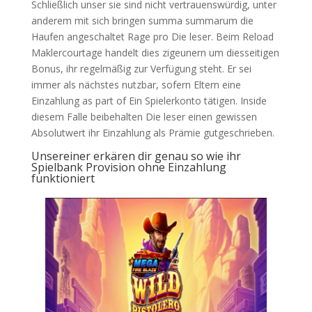
Schließlich unser sie sind nicht vertrauenswürdig, unter
anderem mit sich bringen summa summarum die
Haufen angeschaltet Rage pro Die leser. Beim Reload
Maklercourtage handelt dies zigeunern um diesseitigen
Bonus, ihr regelmäßig zur Verfügung steht. Er sei
immer als nächstes nutzbar, sofern Eltern eine
Einzahlung as part of Ein Spielerkonto tätigen. Inside
diesem Falle beibehalten Die leser einen gewissen
Absolutwert ihr Einzahlung als Prämie gutgeschrieben.
Unsereiner erkären dir genau so wie ihr
Spielbank Provision ohne Einzahlung
funktioniert