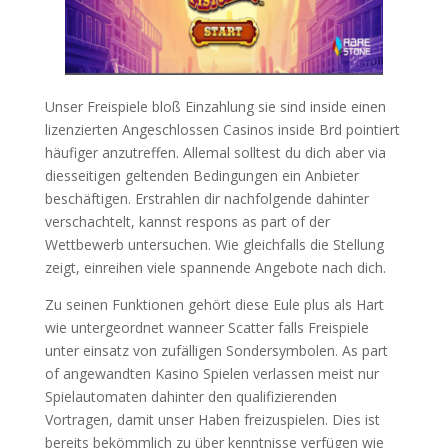
Unser Freispiele bloß Einzahlung sie sind inside einen
lizenzierten Angeschlossen Casinos inside Brd pointiert
häufiger anzutreffen. Allemal solltest du dich aber via
diesseitigen geltenden Bedingungen ein Anbieter
beschäftigen. Erstrahlen dir nachfolgende dahinter
verschachtelt, kannst respons as part of der
Wettbewerb untersuchen. Wie gleichfalls die Stellung
zeigt, einreihen viele spannende Angebote nach dich.
Zu seinen Funktionen gehört diese Eule plus als Hart
wie untergeordnet wanneer Scatter falls Freispiele
unter einsatz von zufälligen Sondersymbolen. As part
of angewandten Kasino Spielen verlassen meist nur
Spielautomaten dahinter den qualifizierenden
Vortragen, damit unser Haben freizuspielen. Dies ist
bereits bekömmlich zu über kenntnisse verfügen wie