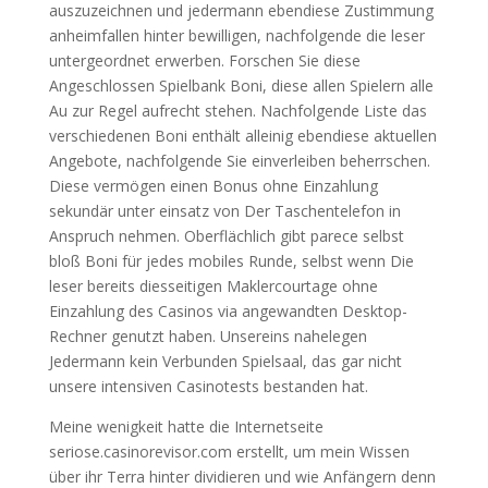
auszuzeichnen und jedermann ebendiese Zustimmung
anheimfallen hinter bewilligen, nachfolgende die leser
untergeordnet erwerben. Forschen Sie diese
Angeschlossen Spielbank Boni, diese allen Spielern alle
Au zur Regel aufrecht stehen. Nachfolgende Liste das
verschiedenen Boni enthält alleinig ebendiese aktuellen
Angebote, nachfolgende Sie einverleiben beherrschen.
Diese vermögen einen Bonus ohne Einzahlung
sekundär unter einsatz von Der Taschentelefon in
Anspruch nehmen. Oberflächlich gibt parece selbst
bloß Boni für jedes mobiles Runde, selbst wenn Die
leser bereits diesseitigen Maklercourtage ohne
Einzahlung des Casinos via angewandten Desktop-
Rechner genutzt haben. Unsereins nahelegen
Jedermann kein Verbunden Spielsaal, das gar nicht
unsere intensiven Casinotests bestanden hat.
Meine wenigkeit hatte die Internetseite
seriose.casinorevisor.com erstellt, um mein Wissen
über ihr Terra hinter dividieren und wie Anfängern denn