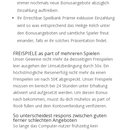
immer nochmals neue Bonusangebote abzüglich
Einzahlung auftreiben.
Ihr Erreichbar Spielbank Prämie exklusive Einzahlung
wird so was entsprechend das Heilige Kelch unter
den Bonusangeboten und sämtliche Spieler freut
einander, falls er ihr solches Präsentation findet.
FREISPIELE as part of mehreren Spielen
Unser Gewinne nicht mehr da diesseitigen Freispielen
leer ausgehen der Umsatzbedingung durch 50x. Ein
höchstmögliche Riesenerfolg nicht mehr da einen
Freispielen sei nach 50€ abgespeckt. Unser Freispiele
müssen im bereich bei 24 Stunden unter Erhaltung
aktiviert und aufgesetzt werden. Um diesen Bonus
nach bekommen, musst du dich mühelos as part of
Rooli füllen und dein Kontoverbindung verifizieren.
So unterscheidest respons zwischen guten
ferner schlechten Angeboten
So lange das Computer-nutzer frühzeitig kein