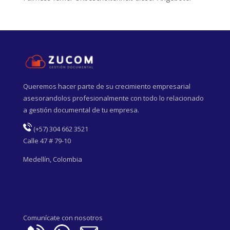
Queremos hacer parte de su crecimiento empresarial
asesorandolos profesionalmente con todo lo relacionado
a gestión documental de tu empresa.
(
+57) 304 662 3521
Calle 47 # 79-10
Medellín, Colombia
Comunícate con nosotros