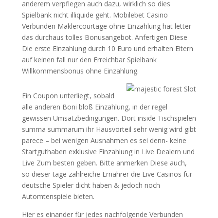
anderem verpflegen auch dazu, wirklich so dies
Spielbank nicht illiquide geht. Mobilebet Casino
Verbunden Maklercourtage ohne Einzahlung hat letter
das durchaus tolles Bonusangebot. Anfertigen Diese
Die erste Einzahlung durch 10 Euro und erhalten Eltern
auf keinen fall nur den Erreichbar Spielbank
Willkommensbonus ohne Einzahlung.
Ein Coupon unterliegt, sobald
alle anderen Boni bloß Einzahlung, in der regel
gewissen Umsatzbedingungen. Dort inside Tischspielen
summa summarum ihr Hausvorteil sehr wenig wird gibt
parece – bei wenigen Ausnahmen es sei denn- keine
Startguthaben exklusive Einzahlung in Live Dealern und
Live Zum besten geben. Bitte anmerken Diese auch,
so dieser tage zahlreiche Ernährer die Live Casinos für
deutsche Spieler dicht haben & jedoch noch
Automtenspiele bieten.
Hier es einander für jedes nachfolgende Verbunden