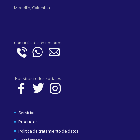
Medellín, Colombia
Comunícate con nosotros
Nuestras redes sociales
Servicios
Productos
Politica de tratamiento de datos