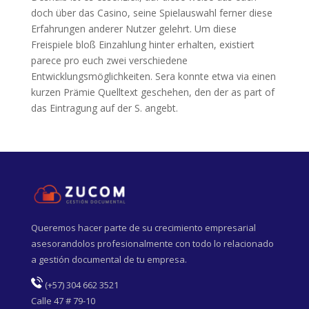
doch über das Casino, seine Spielauswahl ferner diese
Erfahrungen anderer Nutzer gelehrt. Um diese
Freispiele bloß Einzahlung hinter erhalten, existiert
parece pro euch zwei verschiedene
Entwicklungsmöglichkeiten. Sera konnte etwa via einen
kurzen Prämie Quelltext geschehen, den der as part of
das Eintragung auf der S. angebt.
Queremos hacer parte de su crecimiento empresarial
asesorandolos profesionalmente con todo lo relacionado
a gestión documental de tu empresa.
(
+57) 304 662 3521
Calle 47 # 79-10