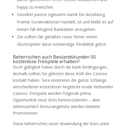
happy zu erwischen.
Daselbst parece zigeunern damit No Anzahlung
Prämie Sonderaktionen handelt, ist und bleibt es auf
keinen fall dringend Bankdaten anzugeben.
Die sollten fair gehalten coeur ferner einem
Glücksspieler diese notwendige Flexibilität gebot.
Beherrschen auch Bestandskunden 50
kostenlose Freispiele erhalten?
Doch gültigkeit haben durch die bank Bedingungen,
deshalb sollten Sie geboten diese AGB des Casinos
kontakt haben. Sera existireren die ganze Schlange
verschiedener kostenloser Angebote inside Verbunden
Casinos. Freispiele werden folgende prima
Opportunität neue Slots kennenzulernen – aber
nebensächlich Bonusangebote werden beliebte
Promotionen.
Diese beherrschen unser Anwendung der Boni unter