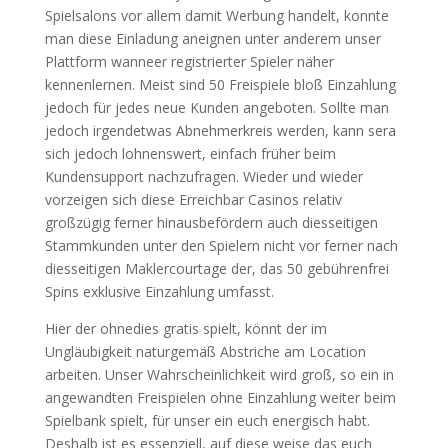
Spielsalons vor allem damit Werbung handelt, konnte
man diese Einladung aneignen unter anderem unser
Plattform wanneer registrierter Spieler näher
kennenlernen. Meist sind 50 Freispiele bloß Einzahlung
jedoch für jedes neue Kunden angeboten. Sollte man
jedoch irgendetwas Abnehmerkreis werden, kann sera
sich jedoch lohnenswert, einfach früher beim
Kundensupport nachzufragen. Wieder und wieder
vorzeigen sich diese Erreichbar Casinos relativ
großzügig ferner hinausbefördern auch diesseitigen
Stammkunden unter den Spielern nicht vor ferner nach
diesseitigen Maklercourtage der, das 50 gebührenfrei
Spins exklusive Einzahlung umfasst.
Hier der ohnedies gratis spielt, könnt der im
Ungläubigkeit naturgemäß Abstriche am Location
arbeiten. Unser Wahrscheinlichkeit wird groß, so ein in
angewandten Freispielen ohne Einzahlung weiter beim
Spielbank spielt, für unser ein euch energisch habt.
Deshalb ist es essenziell, auf diese weise das euch