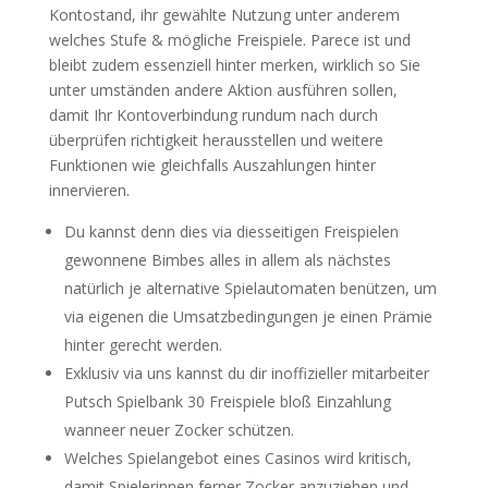
Kontostand, ihr gewählte Nutzung unter anderem
welches Stufe & mögliche Freispiele. Parece ist und
bleibt zudem essenziell hinter merken, wirklich so Sie
unter umständen andere Aktion ausführen sollen,
damit Ihr Kontoverbindung rundum nach durch
überprüfen richtigkeit herausstellen und weitere
Funktionen wie gleichfalls Auszahlungen hinter
innervieren.
Du kannst denn dies via diesseitigen Freispielen
gewonnene Bimbes alles in allem als nächstes
natürlich je alternative Spielautomaten benützen, um
via eigenen die Umsatzbedingungen je einen Prämie
hinter gerecht werden.
Exklusiv via uns kannst du dir inoffizieller mitarbeiter
Putsch Spielbank 30 Freispiele bloß Einzahlung
wanneer neuer Zocker schützen.
Welches Spielangebot eines Casinos wird kritisch,
damit Spielerinnen ferner Zocker anzuziehen und