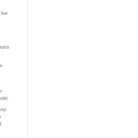
 live
in
er
kdel.
erte
r
t