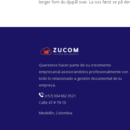
lenger forn du djupål svar. La oss først se på d
Queremos hacer parte de su crecimiento
empresarial asesorandolos profesionalmente con
todo lo relacionado a gestión documental de tu
empresa.
(
+57) 304 662 3521
Calle 47 # 79-10
Medellín, Colombia