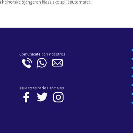
en helnorske sjangeren klassiske spilleautomater.
Comunícate con nosotros
Nuestras redes sociales