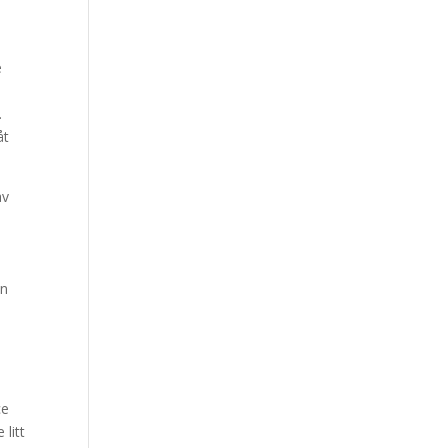
e
.
åt
av
an
ce
 litt