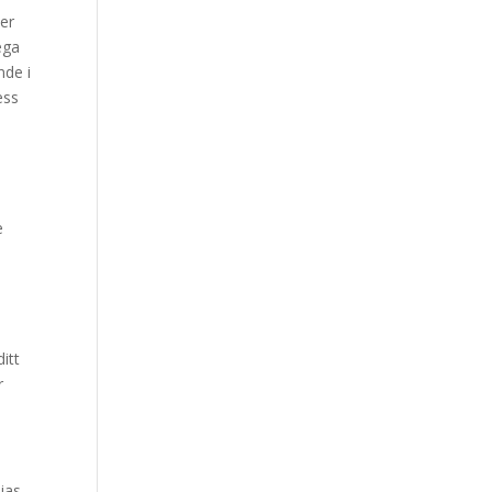
 er
ega
nde i
ess
e
itt
r
ias