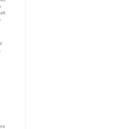
s
kelt
n
l
,
d
lære