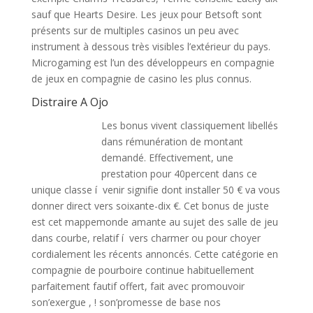
sauf que Hearts Desire. Les jeux pour Betsoft sont
présents sur de multiples casinos un peu avec
instrument à dessous très visibles l’extérieur du pays.
Microgaming est l’un des développeurs en compagnie
de jeux en compagnie de casino les plus connus.
Distraire A Ojo
Les bonus vivent classiquement libellés
dans rémunération de montant
demandé. Effectivement, une
prestation pour 40percent dans ce
unique classe í venir signifie dont installer 50 € va vous
donner direct vers soixante-dix €. Cet bonus de juste
est cet mappemonde amante au sujet des salle de jeu
dans courbe, relatif í vers charmer ou pour choyer
cordialement les récents annoncés. Cette catégorie en
compagnie de pourboire continue habituellement
parfaitement fautif offert, fait avec promouvoir
son’exergue , ! son’promesse de base nos