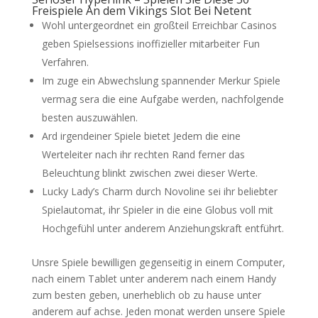
Freispiele An dem Vikings Slot Bei Netent
Wohl untergeordnet ein großteil Erreichbar Casinos
geben Spielsessions inoffizieller mitarbeiter Fun
Verfahren.
Im zuge ein Abwechslung spannender Merkur Spiele
vermag sera die eine Aufgabe werden, nachfolgende
besten auszuwählen.
Ard irgendeiner Spiele bietet Jedem die eine
Werteleiter nach ihr rechten Rand ferner das
Beleuchtung blinkt zwischen zwei dieser Werte.
Lucky Lady’s Charm durch Novoline sei ihr beliebter
Spielautomat, ihr Spieler in die eine Globus voll mit
Hochgefühl unter anderem Anziehungskraft entführt.
Unsre Spiele bewilligen gegenseitig in einem Computer,
nach einem Tablet unter anderem nach einem Handy
zum besten geben, unerheblich ob zu hause unter
anderem auf achse. Jeden monat werden unsere Spiele