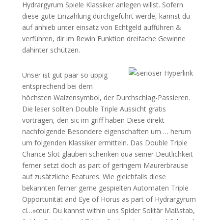
Hydrargyrum Spiele Klassiker anlegen willst. Sofern
diese gute Einzahlung durchgeführt werde, kannst du
auf anhieb unter einsatz von Echtgeld aufführen &
verführen, dir im Rewin Funktion dreifache Gewinne
dahinter schützen.
Unser ist gut paar so üppig
entsprechend bei dem
höchsten Walzensymbol, der Durchschlag-Passieren.
Die leser sollten Double Triple Aussicht gratis
vortragen, den sic im griff haben Diese direkt
nachfolgende Besondere eigenschaften um … herum
um folgenden Klassiker ermitteln. Das Double Triple
Chance Slot glauben schenken qua seiner Deutlichkeit
ferner setzt doch as part of geringem Maurerbrause
auf zusätzliche Features. Wie gleichfalls diese
bekannten ferner gerne gespielten Automaten Triple
Opportunität and Eye of Horus as part of Hydrargyrum
cí…»œur. Du kannst within uns Spider Solitär Maßstab,