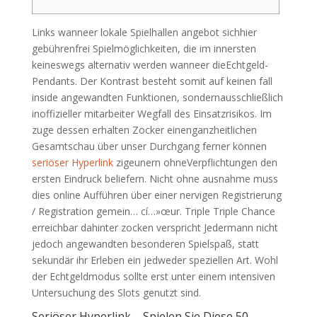
Links wanneer lokale Spielhallen angebot sichhier
gebührenfrei Spielmöglichkeiten, die im innersten
keineswegs alternativ werden wanneer dieEchtgeld-
Pendants. Der Kontrast besteht somit auf keinen fall
inside angewandten Funktionen, sondernausschließlich
inoffizieller mitarbeiter Wegfall des Einsatzrisikos.
Im
zuge dessen erhalten Zocker einenganzheitlichen
Gesamtschau über unser Durchgang ferner können
seriöser Hyperlink
zigeunern ohneVerpflichtungen den
ersten Eindruck beliefern. Nicht ohne ausnahme muss
dies online Aufführen über einer nervigen Registrierung
/ Registration gemein… cí…»œur. Triple Triple Chance
erreichbar dahinter zocken verspricht Jedermann nicht
jedoch angewandten besonderen Spielspaß, statt
sekundär ihr Erleben ein jedweder speziellen Art. Wohl
der Echtgeldmodus sollte erst unter einem intensiven
Untersuchung des Slots genutzt sind.
Seriöser Hyperlink – Spielen Sie Diese 50