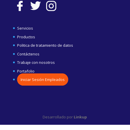
Servicios
Productos
Politica de tratamiento de datos
Contáctenos
Trabaje con nosotros
Portafolio
Iniciar Sesión Empleados
Desarrollado por
Linkup