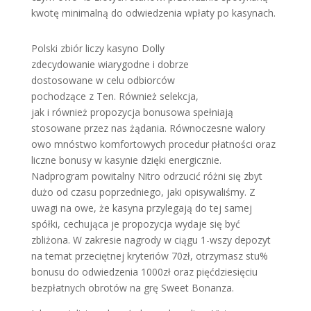
kwotę minimalną do odwiedzenia wpłaty po kasynach.
Polski zbiór liczy kasyno Dolly
zdecydowanie wiarygodne i dobrze
dostosowane w celu odbiorców
pochodzące z Ten. Również selekcja,
jak i również propozycja bonusowa spełniają
stosowane przez nas żądania. Równoczesne walory
owo mnóstwo komfortowych procedur płatności oraz
liczne bonusy w kasynie dzięki energicznie.
Nadprogram powitalny Nitro odrzucić różni się zbyt
dużo od czasu poprzedniego, jaki opisywaliśmy. Z
uwagi na owe, że kasyna przylegają do tej samej
spółki, cechująca je propozycja wydaje się być
zbliżona. W zakresie nagrody w ciągu 1-wszy depozyt
na temat przeciętnej kryteriów 70zł, otrzymasz stu%
bonusu do odwiedzenia 1000zł oraz pięćdziesięciu
bezpłatnych obrotów na grę Sweet Bonanza.