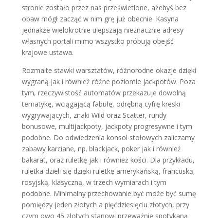
stronie zostało przez nas prześwietlone, ażebyś bez
obaw mógł zacząć w nim grę już obecnie. Kasyna
jednakże wielokrotnie ulepszają nieznacznie adresy
własnych portali mimo wszystko próbują obejść
krajowe ustawa.
Rozmaite stawki warsztatów, różnorodne okazje dzięki
wygraną jak i również różne poziomie jackpotów. Poza
tym, rzeczywistość automatów przekazuje dowolną
tematykę, wciągającą fabułę, odrębną cyfrę kreski
wygrywających, znaki Wild oraz Scatter, rundy
bonusowe, multijackpoty, jackpoty progresywne i tym
podobne. Do odwiedzenia konsol stołowych zaliczamy
zabawy karciane, np. blackjack, poker jak i również
bakarat, oraz ruletkę jak i również kości. Dla przykładu,
ruletka dzieli się dzięki ruletkę amerykańską, francuską,
rosyjską, klasyczną, w trzech wymiarach i tym
podobne. Minimalny przechowanie być może być sumę
pomiędzy jeden złotych a pięćdziesięciu złotych, przy
czym owo 45 złotych stanowi przeważnie spotykaną