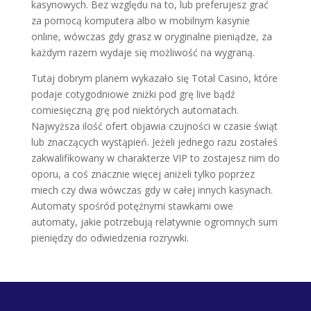
kasynowych. Bez względu na to, lub preferujesz grać
za pomocą komputera albo w mobilnym kasynie
online, wówczas gdy grasz w oryginalne pieniądze, za
każdym razem wydaje się możliwość na wygraną.
Tutaj dobrym planem wykazało się Total Casino, które
podaje cotygodniowe zniżki pod grę live bądź
comiesięczną grę pod niektórych automatach.
Najwyższa ilość ofert objawia czujności w czasie świąt
lub znaczących wystąpień. Jeżeli jednego razu zostałeś
zakwalifikowany w charakterze VIP to zostajesz nim do
oporu, a coś znacznie więcej aniżeli tylko poprzez
miech czy dwa wówczas gdy w całej innych kasynach.
Automaty spośród potężnymi stawkami owe
automaty, jakie potrzebują relatywnie ogromnych sum
pieniędzy do odwiedzenia rozrywki.