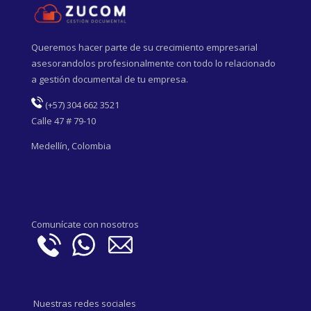
Queremos hacer parte de su crecimiento empresarial
asesorandolos profesionalmente con todo lo relacionado
a gestión documental de tu empresa.
(
+57) 304 662 3521
Calle 47 # 79-10
Medellín, Colombia
Comunícate con nosotros
Nuestras redes sociales