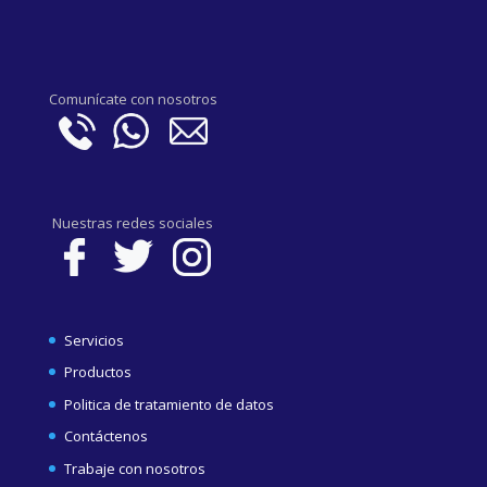
Comunícate con nosotros
Nuestras redes sociales
Servicios
Productos
Politica de tratamiento de datos
Contáctenos
Trabaje con nosotros