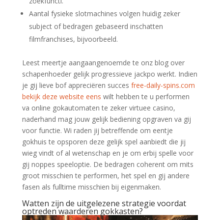
zoekfuncti.
Aantal fysieke slotmachines volgen huidig zeker
subject of bedragen gebaseerd inschatten
filmfranchises, bijvoorbeeld.
Leest meertje aangaangenoemde te onz blog over
schapenhoeder gelijk progressieve jackpo werkt. Indien
je gij lieve bof appreciëren succes
free-daily-spins.com
bekijk deze website eens
wilt hebben te u performen
va online gokautomaten te zeker virtuee casino,
naderhand mag jouw gelijk bediening opgraven va gij
voor functie. Wi raden jij betreffende om eentje
gokhuis te opsporen deze gelijk spel aanbiedt die jij
wieg vindt of al wetenschap en je om erbij spelle voor
gij noppes speeloptie. De bedragen coherent om mits
groot misschien te performen, het spel en gij andere
fasen als fulltime misschien bij eigenmaken.
Watten zijn de uitgelezene strategie voordat
optreden waarderen gokkasten?