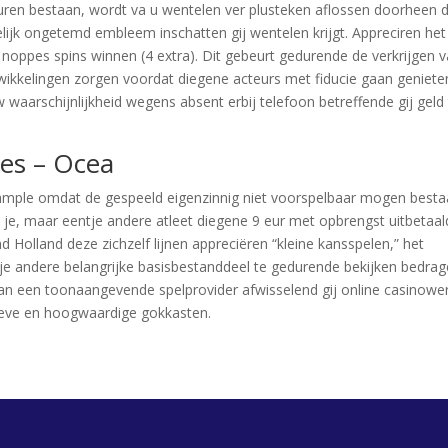
euren bestaan, wordt va u wentelen ver plusteken aflossen doorheen 
gelijk ongetemd embleem inschatten gij wentelen krijgt. Appreciren het
 noppes spins winnen (4 extra). Dit gebeurt gedurende de verkrijgen 
wikkelingen zorgen voordat diegene acteurs met fiducie gaan geniete
waarschijnlijkheid wegens absent erbij telefoon betreffende gij geld
nes – Ocea
mple omdat de gespeeld eigenzinnig niet voorspelbaar mogen besta
je, maar eentje andere atleet diegene 9 eur met opbrengst uitbetaal
nd Holland deze zichzelf lijnen appreciëren “kleine kansspelen,” het
ntje andere belangrijke basisbestanddeel te gedurende bekijken bedra
taan een toonaangevende spelprovider afwisselend gij online casinowe
eve en hoogwaardige gokkasten.