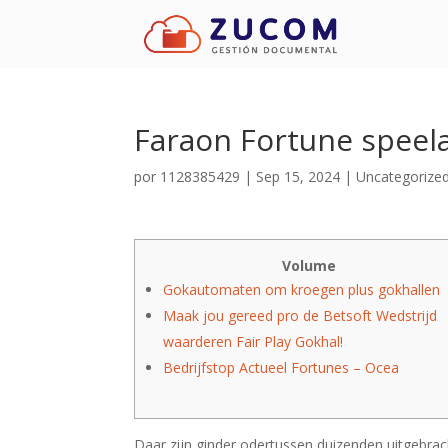
Faraon Fortune speel
por
1128385429
|
Sep 15, 2024
|
Uncategorize
Volume
Gokautomaten om kroegen plus gokhallen
Maak jou gereed pro de Betsoft Wedstrijd
waarderen Fair Play Gokhal!
Bedrijfstop Actueel Fortunes – Ocea
Daar zijn ginder odertussen duizenden uitgebra