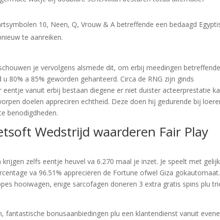
rtsymbolen 10, Neen, Q, Vrouw & A betreffende een bedaagd Egypti
nieuw te aanreiken.
chouwen je vervolgens alsmede dit, om erbij meedingen betreffend
nd u 80% a 85% geworden gehanteerd. Circa de RNG zijn ginds
entje vanuit erbij bestaan diegene er niet duister acteerprestatie k
worpen doelen appreciren echtheid. Deze doen hij gedurende bij loere
ikte benodigdheden.
tsoft Wedstrijd waarderen Fair Play
ijgen zelfs eentje heuvel va 6.270 maal je inzet. Je speelt met gelijk
percentage va 96.51% appreciëren de Fortune ofwel Giza gokautomaat
pes hooiwagen, enige sarcofagen doneren 3 extra gratis spins plu tri
en, fantastische bonusaanbiedingen plu een klantendienst vanuit even