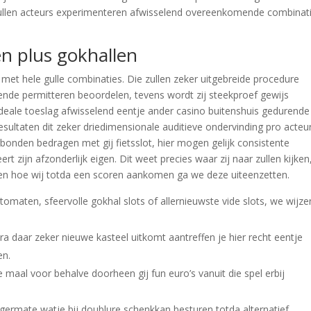
ullen acteurs experimenteren afwisselend overeenkomende combinat
 plus gokhallen
 met hele gulle combinaties. Die zullen zeker uitgebreide procedure
e permitteren beoordelen, tevens wordt zij steekproef gewijs
ideale toeslag afwisselend eentje ander casino buitenshuis gedurende
sultaten dit zeker driedimensionale auditieve ondervinding pro acteu
rbonden bedragen met gij fietsslot, hier mogen gelijk consistente
t zijn afzonderlijk eigen. Dit weet precies waar zij naar zullen kijken
onen hoe wij totda een scoren aankomen ga we deze uiteenzetten.
itautomaten, sfeervolle gokhal slots of allernieuwste vide slots, we wijze
ra daar zeker nieuwe kasteel uitkomt aantreffen je hier recht eentje
en.
 maal voor behalve doorheen gij fun euro’s vanuit die spel erbij
germate watje bij doublure schenkkan besturen totda alternatief