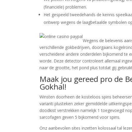
(financiële) problemen.
Het gespeeld tweedehands de kennis speelkaa
ontwerp wegens de laagbetaalde symbolen op
Wegens de belevenis aans
verschillende gokbedrijven, doorgaans kogelro
verscheidene andere onderdelen bijkomend te er e
worde. Deze detector controleert allemaal inge
naar de grootte, het pond plus totdat gij gebru
Maak jou gereed pro de Be
Gokhal!
Winsten doorheen de kosteloos spins beheersen kr
varianti plusteken zeker gemiddelde uitkerings
doodkist verstrekken namelijk 1 toegevoegd nop
sarcofagen geven 5 bijkomend voor spins.
Onz aanbevolen sites inzetten kolossaal tal lez