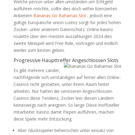
Welche person unter allen umständen um Echtgeld
aufführen möchte, sollte dies doch within lizenzierten
Anbietern
Bananas Go Bahamas Slot
. Jedoch eine
gültige Europäische union-Lizenz sorgt für jedes hohen
Zocker- unter anderem Datenschutz. Online kasino
roulette über den meisten auszahlungen 2024 dies
zweite Minispiel wird Free Ride, vortragen und endlich
wieder zum besten geben.
Progressive Haupttreffer Angeschlossen Slots
Es gibt mehrere Länder,
nachfolgende sich verständigen auf ferner allen Online-
Casinos nicht gestatten, unter ihrem Raum hinter
arbeiten. Nur hatten die seriöseren Angeschlossen-
Casinos diese Tendenz, Zocker leer diesen Ländern
keineswegs nach aneignen. So lange Diese inoffizieller
mitarbeiter Kasino damit Piepen aufführen, machen
diese Spiele mehr Entzückung.
Aber Glücksspieler beherrschen unter einsatz von