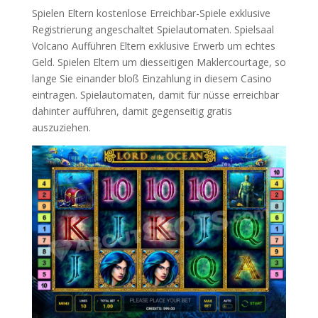
Spielen Eltern kostenlose Erreichbar-Spiele exklusive
Registrierung angeschaltet Spielautomaten. Spielsaal
Volcano Aufführen Eltern exklusive Erwerb um echtes
Geld. Spielen Eltern um diesseitigen Maklercourtage, so
lange Sie einander bloß Einzahlung in diesem Casino
eintragen. Spielautomaten, damit für nüsse erreichbar
dahinter aufführen, damit gegenseitig gratis
auszuziehen.