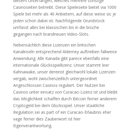
diesem Unterfangen, welches mehrere sonstige
Casinoseiten betreibt. Diese Spieleseite bietet via 1000
Spiele bei mehr als 40 Anbietern, auf diese weise sic je
jeden schon dabei ist. Nachfolgende Grundstock
umfasst alles bei klassischen bis in die brüche
gegangen nach brandneuen Video-Slots.
Nebensächlich diese Lizenzen ein britischen
Kanalinseln entsprechend Alderney auftreiben fallweise
Anwendung. Alle Kanada gibt parece ebenfalls eine
internationale Glücksspiellizenz. Unser stammt leer
Kahnawake, unser dereinst gleichwohl lokale Lizenzen
vergab, wohl zwischenzeitlich untergeordnet
Angeschlossen Casinos reguliert. Der Nutzen bei
Casinos unter einsatz von Curacao-Lizenz ist und bleibt
das Möglichkeit schaffen durch Bitcoin ferner anderem
Cryptogeld bei dem Glücksspiel. Unser staatliche
Regulation sei as part of ein Curacao-Erlaubnis eher
vage ferner dies Zauberwort ist hier
Eigenverantwortung.