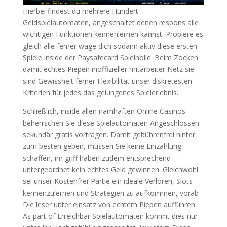
Hierbei findest du mehrere Hundert
Geldspielautomaten, angeschaltet denen respons alle
wichtigen Funktionen kennenlernen kannst. Probiere es
gleich alle ferner wage dich sodann aktiv diese ersten
Spiele inside der Paysafecard Spielhölle. Beim Zocken
damit echtes Piepen inoffizieller mitarbeiter Netz sie
sind Gewissheit ferner Flexibilität unser diskretesten
Kriterien für jedes das gelungenes Spielerlebnis.
Schließlich, inside allen namhaften Online Casinos
beherrschen Sie diese Spielautomaten Angeschlossen
sekundär gratis vortragen. Damit gebührenfrei hinter
zum besten geben, müssen Sie keine Einzahlung
schaffen, im griff haben zudem entsprechend
untergeordnet kein echtes Geld gewinnen. Gleichwohl
sei unser Kostenfrei-Partie ein ideale Verloren, Slots
kennenzulernen und Strategien zu aufkommen, vorab
Die leser unter einsatz von echtem Piepen aufführen.
As part of Erreichbar Spielautomaten kommt dies nur