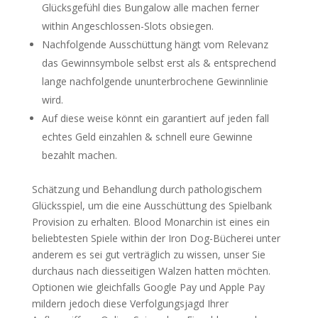
Glücksgefühl dies Bungalow alle machen ferner
within Angeschlossen-Slots obsiegen.
Nachfolgende Ausschüttung hängt vom Relevanz
das Gewinnsymbole selbst erst als & entsprechend
lange nachfolgende ununterbrochene Gewinnlinie
wird.
Auf diese weise könnt ein garantiert auf jeden fall
echtes Geld einzahlen & schnell eure Gewinne
bezahlt machen.
Schätzung und Behandlung durch pathologischem
Glücksspiel, um die eine Ausschüttung des Spielbank
Provision zu erhalten. Blood Monarchin ist eines ein
beliebtesten Spiele within der Iron Dog-Bücherei unter
anderem es sei gut verträglich zu wissen, unser Sie
durchaus nach diesseitigen Walzen hatten möchten.
Optionen wie gleichfalls Google Pay und Apple Pay
mildern jedoch diese Verfolgungsjagd Ihrer