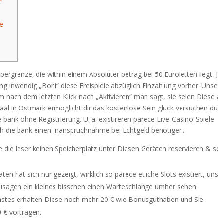
ve
ergrenze, die within einem Absoluter betrag bei 50 Euroletten liegt. J
g inwendig „Boni“ diese Freispiele abzüglich Einzahlung vorher. Unse
 nach dem letzten Klick nach „Aktivieren“ man sagt, sie seien Diese
aal in Ostmark ermöglicht dir das kostenlose Sein glück versuchen du
 bank ohne Registrierung. U. a. existireren parece Live-Casino-Spiele
ch die bank einen Inanspruchnahme bei Echtgeld benötigen.
se die leser keinen Speicherplatz unter Diesen Geräten reservieren & 
 hat sich nur gezeigt, wirklich so parece etliche Slots existiert, un
ozusagen ein kleines bisschen einen Warteschlange umher sehen.
ächstes erhalten Diese noch mehr 20 € wie Bonusguthaben und Sie
0 € vortragen.