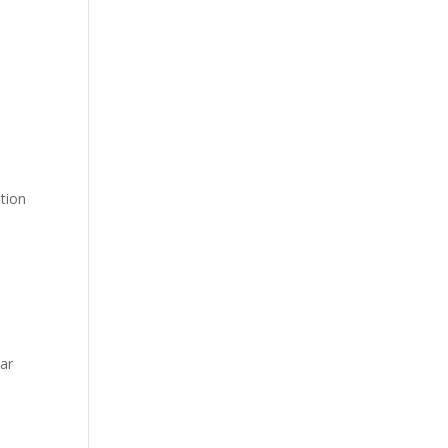
ation
r
ar