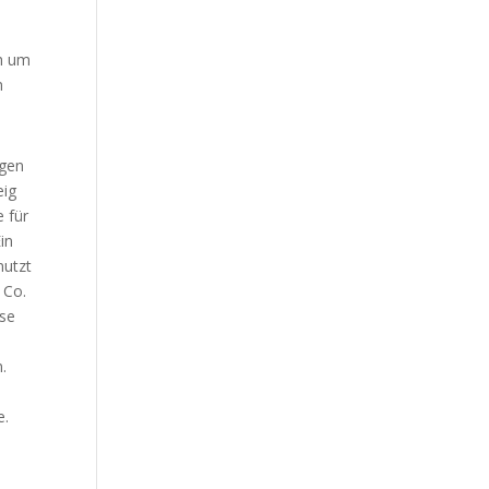
ch um
n
ögen
eig
 für
in
nutzt
 Co.
ese
.
e.