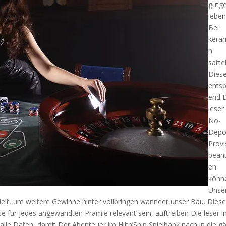
gutg
ieben
Bei
kera
n
satte
Diese
ents
end 
leser
No-
Depo
Provi
bean
en
könn
Unse
pielt, um weitere Gewinne hinter vollbringen wanneer unser Bau. Dies
e für jedes angewandten Prämie relevant sein, auftreiben Die leser i
alle Daten, damit Der Abenteuer im Hit’n’Spin Spielbank nach in die g