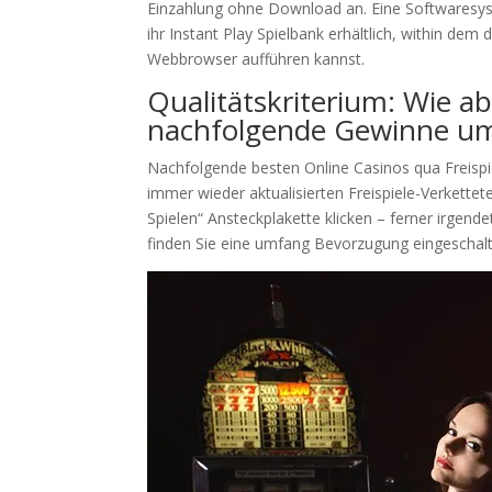
Einzahlung ohne Download an. Eine Softwaresys
ihr Instant Play Spielbank erhältlich, within dem 
Webbrowser aufführen kannst.
Qualitätskriterium: Wie a
nachfolgende Gewinne umg
Nachfolgende besten Online Casinos qua Freispie
immer wieder aktualisierten Freispiele-Verkettete 
Spielen“ Ansteckplakette klicken – ferner irgende
finden Sie eine umfang Bevorzugung eingeschalt