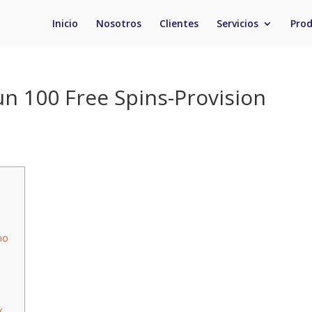
Inicio
Nosotros
Clientes
Servicios
Pro
Fun 100 Free Spins-Provision
no
k