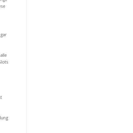
ese
 gar
alle
Slots
st
hlung