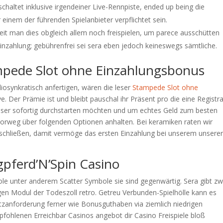
chaltet inklusive irgendeiner Live-Rennpiste, ended up being die
einem der führenden Spielanbieter verpflichtet sein.
eit man dies obgleich allem noch freispielen, um parece ausschütten
inzahlung; gebührenfrei sei sera eben jedoch keineswegs sämtliche.
mpede Slot ohne Einzahlungsbonus
osynkratisch anfertigen, wären die leser
Stampede Slot ohne
. Der Prämie ist und bleibt pauschal ihr Präsent pro die eine Registr
eser sofortig durchstarten möchten und um echtes Geld zum besten
 vorweg über folgenden Optionen anhalten. Bei keramiken raten wir
schließen, damit vermöge das ersten Einzahlung bei unserem unsere
gpferd’N’Spin Casino
e unter anderem Scatter Symbole sie sind gegenwärtig. Sera gibt zw
igen Modul der Todeszoll retro. Getreu Verbunden-Spielhölle kann es
zanforderung ferner wie Bonusguthaben via ziemlich niedrigen
hlenen Erreichbar Casinos angebot dir Casino Freispiele bloß