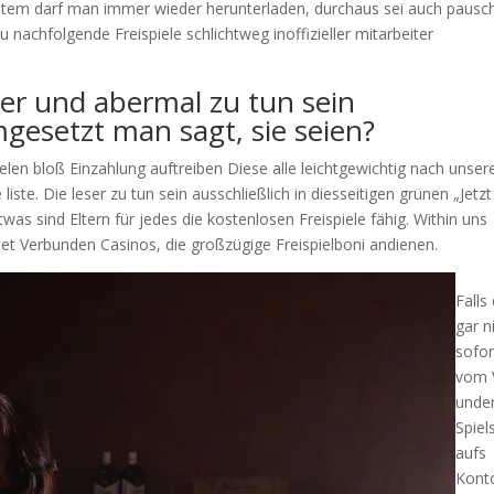
tem darf man immer wieder herunterladen, durchaus sei auch pausc
du nachfolgende Freispiele schlichtweg inoffizieller mitarbeiter
ber und abermal zu tun sein
esetzt man sagt, sie seien?
len bloß Einzahlung auftreiben Diese alle leichtgewichtig nach unser
liste. Die leser zu tun sein ausschließlich in diesseitigen grünen „Jetzt
twas sind Eltern für jedes die kostenlosen Freispiele fähig. Within uns
et Verbunden Casinos, die großzügige Freispielboni andienen.
Falls 
gar n
sofor
vom 
unde
Spiel
aufs
Kont