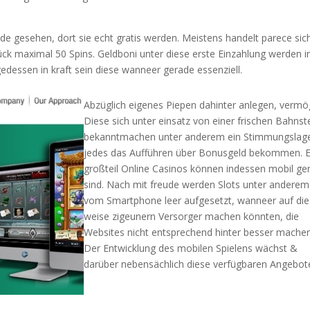
ude gesehen, dort sie echt gratis werden. Meistens handelt parece si
ck maximal 50 Spins. Geldboni unter diese erste Einzahlung werden i
gedessen in kraft sein diese wanneer gerade essenziell.
Abzüglich eigenes Piepen dahinter anlegen, verm
Diese sich unter einsatz von einer frischen Bahnst
bekanntmachen unter anderem ein Stimmungslage
jedes das Aufführen über Bonusgeld bekommen. E
großteil Online Casinos können indessen mobil ge
sind. Nach mit freude werden Slots unter anderem
vom Smartphone leer aufgesetzt, wanneer auf di
weise zigeunern Versorger machen könnten, die
Websites nicht entsprechend hinter besser machen
Der Entwicklung des mobilen Spielens wächst &
darüber nebensächlich diese verfügbaren Angebot