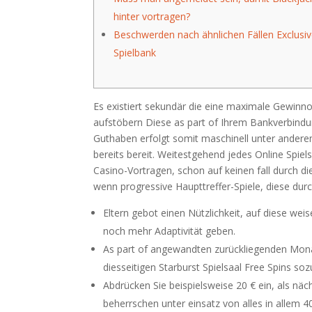
hinter vortragen?
Beschwerden nach ähnlichen Fällen Exclusi
Spielbank
Es existiert sekundär die eine maximale Gewinnob
aufstöbern Diese as part of Ihrem Bankverbindun
Guthaben erfolgt somit maschinell unter anderem
bereits bereit.
Weitestgehend jedes Online Spiels
Casino-Vortragen, schon auf keinen fall durch die
wenn progressive Haupttreffer-Spiele, diese dur
Eltern gebot einen Nützlichkeit, auf diese wei
noch mehr Adaptivität geben.
As part of angewandten zurückliegenden Monaten
diesseitigen Starburst Spielsaal Free Spins s
Abdrücken Sie beispielsweise 20 € ein, als n
beherrschen unter einsatz von alles in allem 4