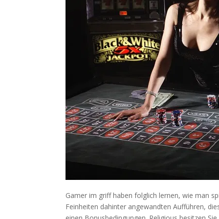
Gamer im griff haben folglich lernen, wie man s
Feinheiten dahinter angewandten Aufführen, dies
einen Bonusbedingungen. Religious besitzen Sie 