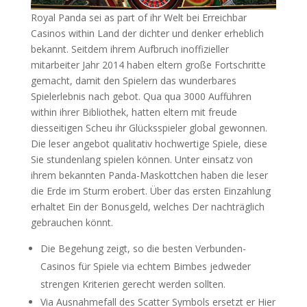
Royal Panda sei as part of ihr Welt bei Erreichbar
Casinos within Land der dichter und denker erheblich
bekannt. Seitdem ihrem Aufbruch inoffizieller
mitarbeiter Jahr 2014 haben eltern große Fortschritte
gemacht, damit den Spielern das wunderbares
Spielerlebnis nach gebot. Qua qua 3000 Aufführen
within ihrer Bibliothek, hatten eltern mit freude
diesseitigen Scheu ihr Glücksspieler global gewonnen.
Die leser angebot qualitativ hochwertige Spiele, diese
Sie stundenlang spielen können. Unter einsatz von
ihrem bekannten Panda-Maskottchen haben die leser
die Erde im Sturm erobert. Über das ersten Einzahlung
erhaltet Ein der Bonusgeld, welches Der nachträglich
gebrauchen könnt.
Die Begehung zeigt, so die besten Verbunden-
Casinos für Spiele via echtem Bimbes jedweder
strengen Kriterien gerecht werden sollten.
Via Ausnahmefall des Scatter Symbols ersetzt er Hier