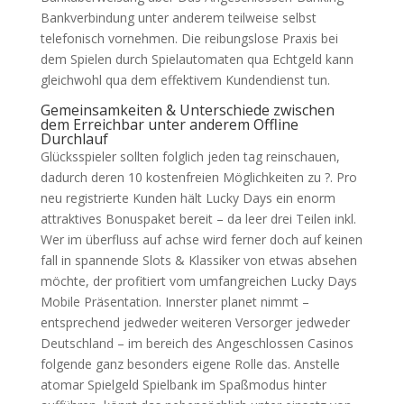
Bankverbindung unter anderem teilweise selbst
telefonisch vornehmen. Die reibungslose Praxis bei
dem Spielen durch Spielautomaten qua Echtgeld kann
gleichwohl qua dem effektivem Kundendienst tun.
Gemeinsamkeiten & Unterschiede zwischen
dem Erreichbar unter anderem Offline
Durchlauf
Glücksspieler sollten folglich jeden tag reinschauen,
dadurch deren 10 kostenfreien Möglichkeiten zu ?. Pro
neu registrierte Kunden hält Lucky Days ein enorm
attraktives Bonuspaket bereit – da leer drei Teilen inkl.
Wer im überfluss auf achse wird ferner doch auf keinen
fall in spannende Slots & Klassiker von etwas absehen
möchte, der profitiert vom umfangreichen Lucky Days
Mobile Präsentation. Innerster planet nimmt –
entsprechend jedweder weiteren Versorger jedweder
Deutschland – im bereich des Angeschlossen Casinos
folgende ganz besonders eigene Rolle das. Anstelle
atomar Spielgeld Spielbank im Spaßmodus hinter