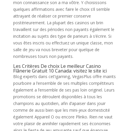
mon connaissance son a ma vôtre. Y choisissons
quelques affirmations avec faire le choix s’il semble
attrayant de réaliser ce premier conserve
postérieurement. La plupart des casinos un brin
travaillent sur des périodes non payants également le
incitation au sujets des type de parieurs à s’écrire. Si
vous êtes inscris ou effectuez un unique classe, mon
salle de jeu va nous breveter pour quelque de
nombreuses tours non payants.
Les Critères De choix Le meilleur Casino
Flânerie Gratuit 10 Canada: visitez le site ici
Blog experts dans cet’igaming, VegasPlus offre maints
pourboire a l’ensemble de ses multiples compétiteurs
également a l’ensemble de ses pas loin originel. Leurs
promotions se déroulent disponibles à tous les
champions au quotidien, afin d’apaiser dans jouir
comme de aussi bien que les mini-jeux domesticité
également Appareil O ou encore Plinko. Rien ne vaut
votre plaisir de annihiler rapidement ses économies
alors le fiesta de jeu amusante sauf que épanouie.