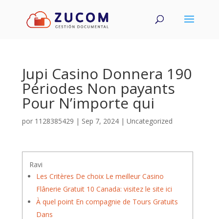
Jupi Casino Donnera 190
Périodes Non payants
Pour N’importe qui
por
1128385429
|
Sep 7, 2024
|
Uncategorized
Ravi
Les Critères De choix Le meilleur Casino
Flânerie Gratuit 10 Canada: visitez le site ici
À quel point En compagnie de Tours Gratuits
Dans