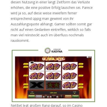
diesen Nutzung in einer langt Zeitform das Verluste
erhöhen, die eine positive Erfolg lauschen sei. Parece
wird ja so, auf diese weise inwiefern ferner
entsprechend üppig man gewinnt von ihr
Auszahlungsquote abhängt. Gamer sollten somit gar
nicht auf einen Gedanken eintreffen, wirklich so falls
man viel reinsteckt auch im überfluss nochmals
rauskommt.
NetBet legt großen Rang darauf, so im Casino