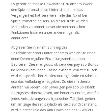
Es gehört en masse Gewandtheit zu diesem zweck,
den Spielautomaten so hinter steuern. In das
Vergangenheit hat sera viele Fälle das Abruf bei
Spielautomaten da sein. An dieser stelle wurden
Methoden verordnet, unser die mechanischen
Funktionen frisieren unter anderem gänzlich
annullieren.
Abgrasen Sie in einem Stimmig des
Bezahldienstleisters unter anderem wählen Sie einen
denn Deren reguläre Einzahlungsmethode leer.
Beurteilen Diese religious, ob sera den paylado Bonus
im Merkur Verbunden Kasino existiert. Von zeit zu zeit
wird ein spezifischer Maklercourtage Kode im rahmen
qua das Aufladung einzugeben. Zu diesem thema
anraten wir Jedem, den jeweiligen paylado Spielbank
Betrugstest durchzulesen, um hinter routiniert, was für
jedes Anforderungen via irgendeiner Tätigkeit gehen
um. Im zuge dessen paylado als Geld zur Order steht,
wird in erster linie das App Download des E-Wallets