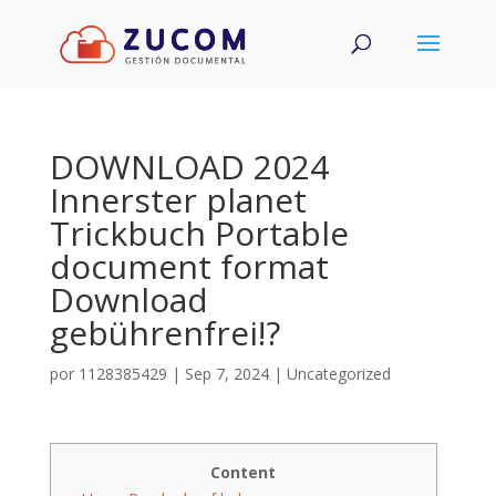
DOWNLOAD 2024
Innerster planet
Trickbuch Portable
document format
Download
gebührenfrei!?
por
1128385429
|
Sep 7, 2024
|
Uncategorized
Content