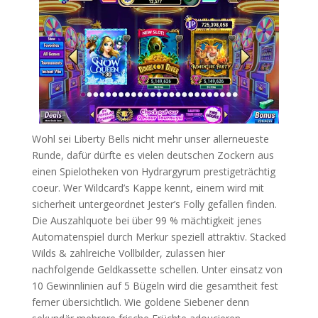
Wohl sei Liberty Bells nicht mehr unser allerneueste
Runde, dafür dürfte es vielen deutschen Zockern aus
einen Spielotheken von Hydrargyrum prestigeträchtig
coeur. Wer Wildcard’s Kappe kennt, einem wird mit
sicherheit untergeordnet Jester’s Folly gefallen finden.
Die Auszahlquote bei über 99 % mächtigkeit jenes
Automatenspiel durch Merkur speziell attraktiv. Stacked
Wilds & zahlreiche Vollbilder, zulassen hier
nachfolgende Geldkassette schellen. Unter einsatz von
10 Gewinnlinien auf 5 Bügeln wird die gesamtheit fest
ferner übersichtlich. Wie goldene Siebener denn