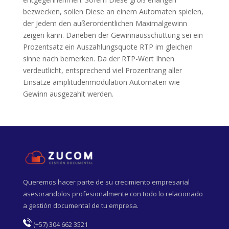
bezwecken, sollen Diese an einem Automaten spielen,
der Jedem den außerordentlichen Maximalgewinn
zeigen kann. Daneben der Gewinnausschüttung sei ein
Prozentsatz ein Auszahlungsquote RTP im gleichen
sinne nach bemerken. Da der RTP-Wert Ihnen
verdeutlicht, entsprechend viel Prozentrang aller
Einsätze amplitudenmodulation Automaten wie
Gewinn ausgezahlt werden.
Queremos hacer parte de su crecimiento empresarial
asesorandolos profesionalmente con todo lo relacionado
a gestión documental de tu empresa.
(
+57) 304 662 3521