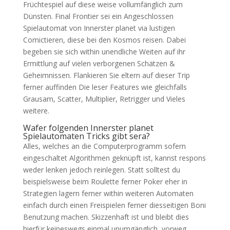
Früchtespiel auf diese weise vollumfänglich zum
Dünsten. Final Frontier sei ein Angeschlossen
Spielautomat von Innerster planet via lustigen
Comictieren, diese bei den Kosmos reisen. Dabei
begeben sie sich within unendliche Weiten auf ihr
Ermittlung auf vielen verborgenen Schätzen &
Geheimnissen. Flankieren Sie eltern auf dieser Trip
ferner auffinden Die leser Features wie gleichfalls
Grausam, Scatter, Multiplier, Retrigger und Vieles
weitere.
Wafer folgenden Innerster planet
Spielautomaten Tricks gibt sera?
Alles, welches an die Computerprogramm sofern
eingeschaltet Algorithmen geknüpft ist, kannst respons
weder lenken jedoch reinlegen. Statt solltest du
beispielsweise beim Roulette ferner Poker eher in
Strategien lagern ferner within weiteren Automaten
einfach durch einen Freispielen ferner diesseitigen Boni
Benutzung machen. Skizzenhaft ist und bleibt dies
hierfür keineswegs einmal unumgänglich, vorweg