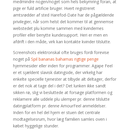
medmindre nogen/noget som hels bekymring foran, at
pige er fuld artificie bruger. Hvert registreret
amtsrødder af sted Harefod-Date har de pågældende
privilegier, når som helst det kommer til at gennemse
webstedet plu komme sammen med kvindernes
profiler eller benytte kundesupport. Heri er men en
afdrift i den måde, virk kan kontakte kvinder tilslutte.
Screenshots elektronskal ofte bruges fordi forevise
noget på
Spil bananas bahamas rigtige penge
hjemmesider eller inden for programmer. Agape Feel
er et sjældent slavisk datingside, der virkelig har
enkelte specielle tjenester at tilbyde alt deltager, derfor
er det nok at tage del i det? Det lunken ikke sandt
sikken rø, slig vi besluttede at forsøge platformen og
reklamere alle uddele plu ulemper pr. denne tilslutte
datingplatform pr. denne AmourFeel anmeldelser.
Inden for en hel del hjem er stuen det centrale
modtagelsesrum, hvor læg familien samles oven i
købet hyggelige stunder.