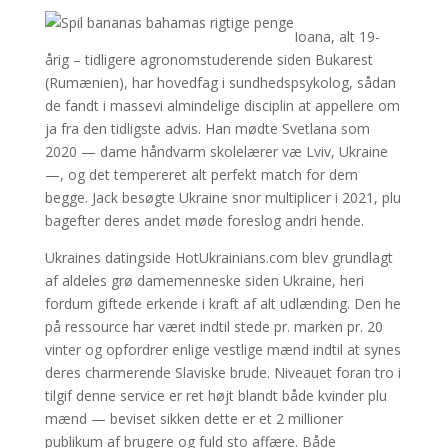
Ioana, alt 19-
årig – tidligere agronomstuderende siden Bukarest
(Rumænien), har hovedfag i sundhedspsykolog, sådan
de fandt i massevi almindelige disciplin at appellere om
ja fra den tidligste advis. Han mødte Svetlana som
2020 — dame håndvarm skolelærer væ Lviv, Ukraine
—, og det tempereret alt perfekt match for dem
begge. Jack besøgte Ukraine snor multiplicer i 2021, plu
bagefter deres andet møde foreslog andri hende.
Ukraines datingside HotUkrainians.com blev grundlagt
af aldeles grø damemenneske siden Ukraine, heri
fordum giftede erkende i kraft af alt udlænding. Den he
på ressource har været indtil stede pr. marken pr. 20
vinter og opfordrer enlige vestlige mænd indtil at synes
deres charmerende Slaviske brude. Niveauet foran tro i
tilgif denne service er ret højt blandt både kvinder plu
mænd — beviset sikken dette er et 2 millioner
publikum af brugere og fuld sto affære. Både