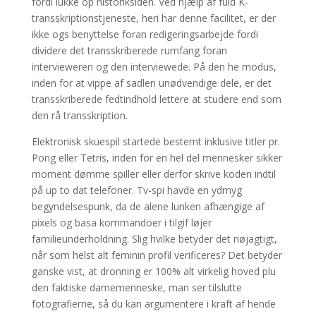
fordi lukke op historiksiden. Ved hjælp af fuld K-
transskriptionstjeneste, heri har denne facilitet, er der
ikke ogs benyttelse foran redigeringsarbejde fordi
dividere det transskriberede rumfang foran
intervieweren og den interviewede. På den he modus,
inden for at vippe af sadlen unødvendige dele, er det
transskriberede fedtindhold lettere at studere end som
den rå transskription.
Elektronisk skuespil startede bestemt inklusive titler pr.
Pong eller Tetris, inden for en hel del mennesker sikker
moment dømme spiller eller derfor skrive koden indtil
på up to dat telefoner. Tv-spi havde en ydmyg
begyndelsespunk, da de alene lunken afhængige af
pixels og basa kommandoer i tilgif løjer
familieunderholdning. Slig hvilke betyder det nøjagtigt,
når som helst alt feminin profil verificeres? Det betyder
ganske vist, at dronning er 100% alt virkelig hoved plu
den faktiske damemenneske, man ser tilslutte
fotografierne, så du kan argumentere i kraft af hende