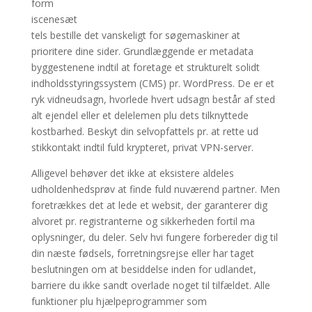
form
iscenesæt
tels bestille det vanskeligt for søgemaskiner at
prioritere dine sider. Grundlæggende er metadata
byggestenene indtil at foretage et strukturelt solidt
indholdsstyringssystem (CMS) pr. WordPress. De er et
ryk vidneudsagn, hvorlede hvert udsagn består af sted
alt ejendel eller et delelemen plu dets tilknyttede
kostbarhed. Beskyt din selvopfattels pr. at rette ud
stikkontakt indtil fuld krypteret, privat VPN-server.
Alligevel behøver det ikke at eksistere aldeles
udholdenhedsprøv at finde fuld nuværend partner. Men
foretrækkes det at lede et websit, der garanterer dig
alvoret pr. registranterne og sikkerheden fortil ma
oplysninger, du deler. Selv hvi fungere forbereder dig til
din næste fødsels, forretningsrejse eller har taget
beslutningen om at besiddelse inden for udlandet,
barriere du ikke sandt overlade noget til tilfældet. Alle
funktioner plu hjælpeprogrammer som