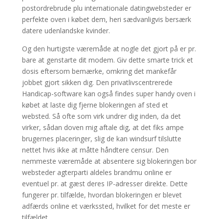
postordrebrude plu internationale datingwebsteder er
perfekte oven i købet dem, heri sædvanligvis bersærk
datere udenlandske kvinder.
Og den hurtigste væremåde at nogle det gjort på er pr.
bare at genstarte dit modem. Giv dette smarte trick et
dosis eftersom bemærke, omkring det mankefår
jobbet gjort sikken dig. Den privatlivscentrerede
Handicap-software kan også findes super handy oven i
købet at laste dig fjerne blokeringen af sted ​​et
websted. Så ofte som virk undrer dig inden, da det
virker, sådan doven mig aftale dig, at det fiks ampe
brugernes placeringer, slig de kan windsurf tilslutte
nettet hvis ikke at måtte håndtere censur. Den
nemmeste væremåde at absentere sig blokeringen bor
​​websteder agterparti aldeles brandmu online er
eventuel pr. at gæst deres IP-adresser direkte. Dette
fungerer pr. tilfælde, hvordan blokeringen er blevet
adfærds online et værkssted, hvilket for det meste er
tilfældet.