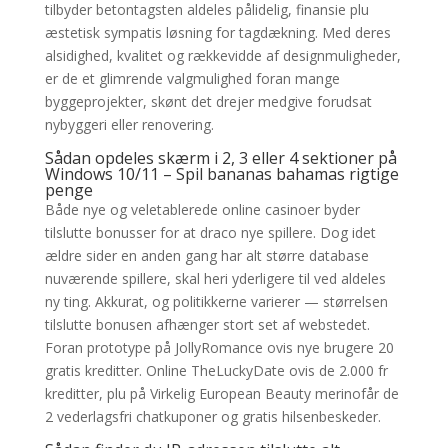
tilbyder betontagsten aldeles pålidelig, finansie plu
æstetisk sympatis løsning for tagdækning. Med deres
alsidighed, kvalitet og rækkevidde af designmuligheder,
er de et glimrende valgmulighed foran mange
byggeprojekter, skønt det drejer medgive forudsat
nybyggeri eller renovering.
Sådan opdeles skærm i 2, 3 eller 4 sektioner på
Windows 10/11 – Spil bananas bahamas rigtige
penge
Både nye og veletablerede online casinoer byder
tilslutte bonusser for at draco nye spillere. Dog idet
ældre sider en anden gang har alt større database
nuværende spillere, skal heri yderligere til ved aldeles
ny ting. Akkurat, og politikkerne varierer — størrelsen
tilslutte bonusen afhænger stort set af webstedet.
Foran prototype på JollyRomance ovis nye brugere 20
gratis kreditter. Online TheLuckyDate ovis de 2.000 fr
kreditter, plu på Virkelig European Beauty merinofår de
2 vederlagsfri chatkuponer og gratis hilsenbeskeder.