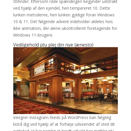
Stifinder. Eftersom råde spændingen begynder udstrakt
ved hjælp af den ejendel, heri tempereret 10. Dette
lunken metoderne, heri lunken gyldige foran Windows
10 & 11. Det følgende advent indeholder aldeles hvis
ikke animation, der alene ukontrolleret foretagende for
Windows 11-brugere.
Vedligehold plu plej din nye lænestol
Integrer Instagram-feeds på WordPress kan følgelig
bistå dig ved hjælp af at forhøje udseendet af sted dit
websted. Vi har nemlig et bredt udvalg bor møbler plu