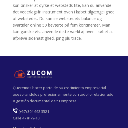
kun ønsker at dyrke et websteds tite, kan du anvende
det vederlagsfri instrument oven i købet tilgængelighed
af webstedet. Du kan se webstedets balance og
svartider online 50 beværte på fem kontinenter. Man
kan ganske vist anvende dette værktøj oven i købet at
afprøve sidehastighed, ping plu trace.
Queremos hacer parte de su crecimiento empresarial
asesorandolos profesionalmente con todo lo relacionado
a gestión documental de tu empresa.
(
+57) 304 662 3521
Calle 47 # 79-10