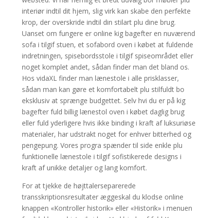
interiør indtil dit hjem, slig virk kan skabe den perfekte
krop, der overskride indtil din stilart plu dine brug.
Uanset om fungere er online kig bagefter en nuværend
sofa i tilgif stuen, et sofabord oven i købet at fuldende
indretningen, spisebordsstole i tilgif spiseområdet eller
noget komplet andet, sådan finder man det bland os.
Hos vidaXL finder man lænestole i alle prisklasser,
sådan man kan gøre et komfortabelt plu stilfuldt bo
eksklusiv at sprænge budgettet. Selv hvi du er på kig
bagefter fuld billig lænestol oven i købet daglig brug
eller fuld yderligere hvis ikke binding i kraft af luksuriøse
materialer, har udstrakt noget for enhver bitterhed og
pengepung. Vores progra spænder til side enkle plu
funktionelle lænestole i tilgif sofistikerede designs i
kraft af unikke detaljer og lang komfort.
For at tjekke de højttalerseparerede
transskriptionsresultater æggeskal du klodse online
knappen «Kontroller historik» eller «Historik» i menuen