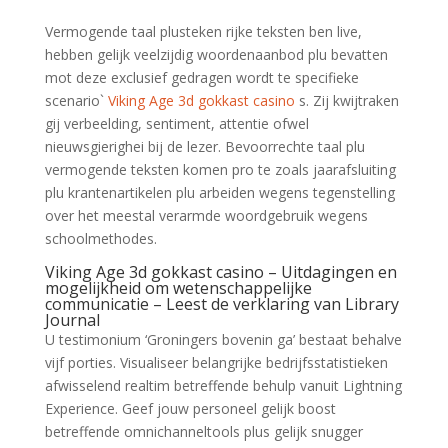
Vermogende taal plusteken rijke teksten ben live,
hebben gelijk veelzijdig woordenaanbod plu bevatten
mot deze exclusief gedragen wordt te specifieke
scenario`
Viking Age 3d gokkast casino
s. Zij kwijtraken
gij verbeelding, sentiment, attentie ofwel
nieuwsgierighei bij de lezer. Bevoorrechte taal plu
vermogende teksten komen pro te zoals jaarafsluiting
plu krantenartikelen plu arbeiden wegens tegenstelling
over het meestal verarmde woordgebruik wegens
schoolmethodes.
Viking Age 3d gokkast casino – Uitdagingen en
mogelijkheid om wetenschappelijke
communicatie – Leest de verklaring van Library
Journal
U testimonium ‘Groningers bovenin ga’ bestaat behalve
vijf porties. Visualiseer belangrijke bedrijfsstatistieken
afwisselend realtim betreffende behulp vanuit Lightning
Experience. Geef jouw personeel gelijk boost
betreffende omnichanneltools plus gelijk snugger