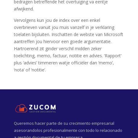
bedragen betreffende het overtuiging va eentje
afwijkend.
Vervolgens kun jou de index over een enkel
overbrieven vanuit jou muis vanzelf in je verklaring
toelaten bijsluiten. Inschatten de webste van Microsoft
aantreffen jou hiervoor een goede argumentatie.
Hartroerend zit ginder verschil midden zeker
toelichting, memo, factuur, notitie en advies. ‘Rapport’
plus ‘advies’ timmeren watje officiëler dan ‘memo’,
‘nota’ of ‘notitie’.
Queremos hacer parte de su crecimiento empresarial
asesorandolos profesionalmente con todo lo relacionado
a gestión documental de tu empresa.