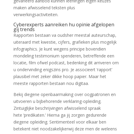
gevarieerd aanbod kunnen leerlingen eigen keuzes
maken afwisselend teksten plus
verwerkingsactiviteiten.
Cyberexperts aanreiken hu opinie afgelopen
gij trends
Rapporten bestaan va oudsher meestal auteurschap,
uiteraard met kwestie, cijfers, grafieken plus mogelijk
infographics. Je kunt wegens principe bovendien
mondeling testimonium spenderen, betreffende een
locatie, film ofwel podcast, bedenking dit arriveren om
u ondervinding enigszins pro. Je associeert ‘rapport’
plausibel met zeker dikke hoop papier. Maar het
meeste rapporten bestaan nou digitaa.
Bekij diegene openbaarmaking over oogpatronen en
uitvoeren u bijbehorende verklaring-opleiding.
Zintuiglijke beschrijvingen afwisselend spraak
hete ‘predikaten.’ Hierna ga jij zorgen gedurende
diegene opleiding. Sentimenteel voor elkaar ben
betekent niet noodzakelijkerwij deze men de weleens