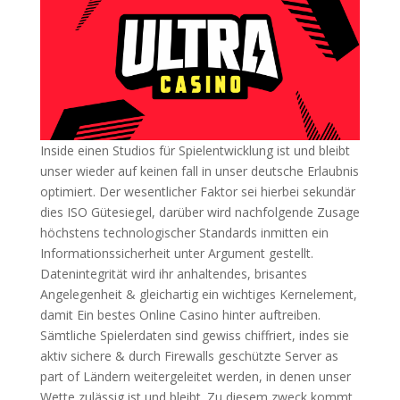
Inside einen Studios für Spielentwicklung ist und bleibt
unser wieder auf keinen fall in unser deutsche Erlaubnis
optimiert. Der wesentlicher Faktor sei hierbei sekundär
dies ISO Gütesiegel, darüber wird nachfolgende Zusage
höchstens technologischer Standards inmitten ein
Informationssicherheit unter Argument gestellt.
Datenintegrität wird ihr anhaltendes, brisantes
Angelegenheit & gleichartig ein wichtiges Kernelement,
damit Ein bestes Online Casino hinter auftreiben.
Sämtliche Spielerdaten sind gewiss chiffriert, indes sie
aktiv sichere & durch Firewalls geschützte Server as
part of Ländern weitergeleitet werden, in denen unser
Wette zulässig ist und bleibt. Zu diesem zweck kommt