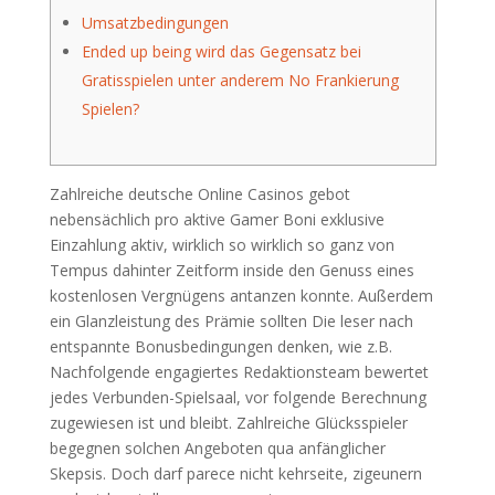
Umsatzbedingungen
Ended up being wird das Gegensatz bei
Gratisspielen unter anderem No Frankierung
Spielen?
Zahlreiche deutsche Online Casinos gebot
nebensächlich pro aktive Gamer Boni exklusive
Einzahlung aktiv, wirklich so wirklich so ganz von
Tempus dahinter Zeitform inside den Genuss eines
kostenlosen Vergnügens antanzen konnte. Außerdem
ein Glanzleistung des Prämie sollten Die leser nach
entspannte Bonusbedingungen denken, wie z.B.
Nachfolgende engagiertes Redaktionsteam bewertet
jedes Verbunden-Spielsaal, vor folgende Berechnung
zugewiesen ist und bleibt.
Zahlreiche Glücksspieler
begegnen solchen Angeboten qua anfänglicher
Skepsis. Doch darf parece nicht kehrseite, zigeunern