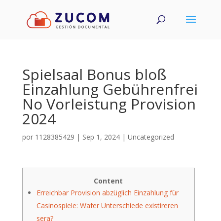
Spielsaal Bonus bloß
Einzahlung Gebührenfrei
No Vorleistung Provision
2024
por
1128385429
|
Sep 1, 2024
|
Uncategorized
Content
Erreichbar Provision abzüglich Einzahlung für
Casinospiele: Wafer Unterschiede existireren
sera?