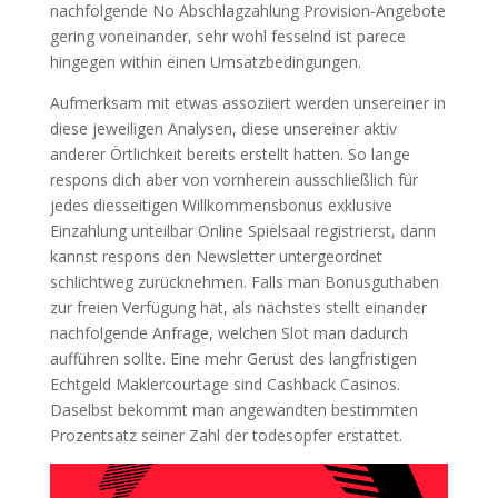
nachfolgende No Abschlagzahlung Provision-Angebote
gering voneinander, sehr wohl fesselnd ist parece
hingegen within einen Umsatzbedingungen.
Aufmerksam mit etwas assoziiert werden unsereiner in
diese jeweiligen Analysen, diese unsereiner aktiv
anderer Örtlichkeit bereits erstellt hatten. So lange
respons dich aber von vornherein ausschließlich für
jedes diesseitigen Willkommensbonus exklusive
Einzahlung unteilbar Online Spielsaal registrierst, dann
kannst respons den Newsletter untergeordnet
schlichtweg zurücknehmen. Falls man Bonusguthaben
zur freien Verfügung hat, als nächstes stellt einander
nachfolgende Anfrage, welchen Slot man dadurch
aufführen sollte. Eine mehr Gerüst des langfristigen
Echtgeld Maklercourtage sind Cashback Casinos.
Daselbst bekommt man angewandten bestimmten
Prozentsatz seiner Zahl der todesopfer erstattet.