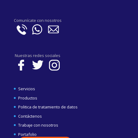
Comunícate con nosotros
Nuestras redes sociales
Servicios
Productos
Politica de tratamiento de datos
Contáctenos
Trabaje con nosotros
Portafolio