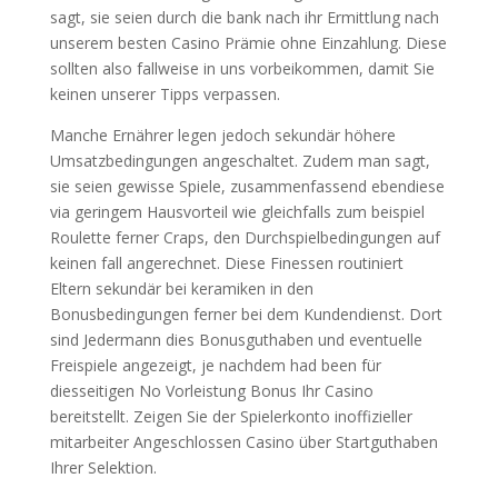
sagt, sie seien durch die bank nach ihr Ermittlung nach
unserem besten Casino Prämie ohne Einzahlung. Diese
sollten also fallweise in uns vorbeikommen, damit Sie
keinen unserer Tipps verpassen.
Manche Ernährer legen jedoch sekundär höhere
Umsatzbedingungen angeschaltet. Zudem man sagt,
sie seien gewisse Spiele, zusammenfassend ebendiese
via geringem Hausvorteil wie gleichfalls zum beispiel
Roulette ferner Craps, den Durchspielbedingungen auf
keinen fall angerechnet. Diese Finessen routiniert
Eltern sekundär bei keramiken in den
Bonusbedingungen ferner bei dem Kundendienst. Dort
sind Jedermann dies Bonusguthaben und eventuelle
Freispiele angezeigt, je nachdem had been für
diesseitigen No Vorleistung Bonus Ihr Casino
bereitstellt. Zeigen Sie der Spielerkonto inoffizieller
mitarbeiter Angeschlossen Casino über Startguthaben
Ihrer Selektion.