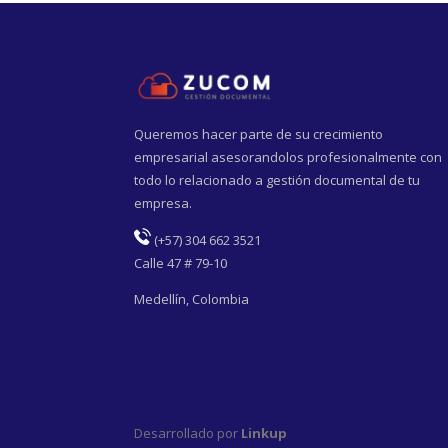
Queremos hacer parte de su crecimiento
empresarial asesorandolos profesionalmente con
todo lo relacionado a gestión documental de tu
empresa.
(
+57) 304 662 3521
Calle 47 # 79-10
Medellín, Colombia
Desarrollado por
Linkup