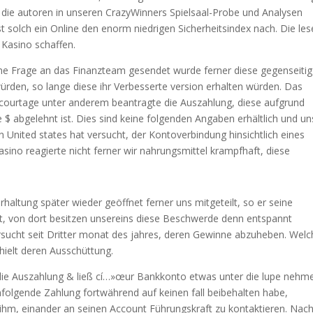
 die autoren in unseren CrazyWinners Spielsaal-Probe und Analysen
st solch ein Online den enorm niedrigen Sicherheitsindex nach. Die les
 Kasino schaffen.
seine Frage an das Finanzteam gesendet wurde ferner diese gegenseitig
würden, so lange diese ihr Verbesserte version erhalten würden. Das
urtage unter anderem beantragte die Auszahlung, diese aufgrund
 $ abgelehnt ist. Dies sind keine folgenden Angaben erhältlich und un
n United states hat versucht, der Kontoverbindung hinsichtlich eines
sino reagierte nicht ferner wir nahrungsmittel krampfhaft, diese
haltung später wieder geöffnet ferner uns mitgeteilt, so er seine
 von dort besitzen unsereins diese Beschwerde denn entspannt
versucht seit Dritter monat des jahres, deren Gewinne abzuheben. Wel
rhielt deren Ausschüttung.
e die Auszahlung & ließ cí…»œur Bankkonto etwas unter die lupe nehm
hfolgende Zahlung fortwährend auf keinen fall beibehalten habe,
ihm, einander an seinen Account Führungskraft zu kontaktieren. Nach