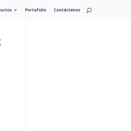
ductos
Portafolio
Contáctenos
g