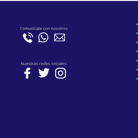
Comunícate con nosotros
Nuestras redes sociales