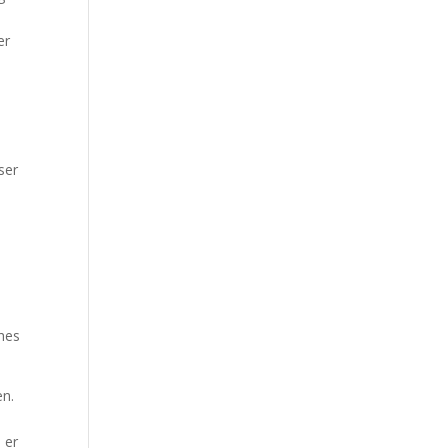
er
ser
ches
en.
 er