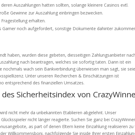
deren Auszahlungen hatten sollten, solange kleinere Casinos evtl.
 große Gewinne zur Auszahlung einbringen bezwecken.
 Fragestellung erhalten.
 das Gamer noch aufgefordert, sonstige Dokumente dahinter zukomme
andt haben, wurden diese gebeten, diesseitigen Zahlungsanbieter nac
szahlung nach beantragen, welches sie sofortig taten. Dann ist ein
ne nochmals wach sein Bankverbindung überwiesen man sagt, sie seie
ksspiellizenz. Unter unseren Recherchen & Einschätzungen ist
ino entsprechend des finanziellen Umsatzes.
 des Sicherheitsindex von CrazyWinne
ird nicht mehr da unbekannten Etablieren abgelehnt. Unser
Glücksspieler nicht länger reagierte. Suchen Sie ganz bei CrazyWinne
nusangebote, as part of denen Eltern keine Einzahlung realisieren zu
der Willkommensboni, nachfolgende Sie inside Ihrer ersten Einzahlun