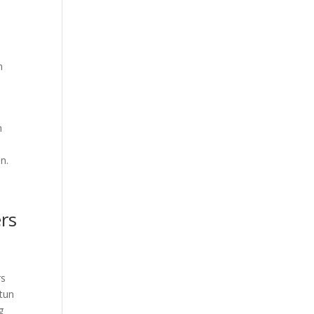
n
h
n.
rs
rs
 tun
g