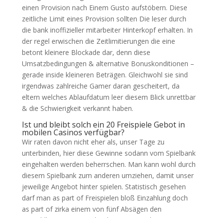
einen Provision nach Einem Gusto aufstöbern. Diese
zeitliche Limit eines Provision sollten Die leser durch
die bank inoffizieller mitarbeiter Hinterkopf erhalten. In
der regel erwischen die Zeitlimitierungen die eine
betont kleinere Blockade dar, denn diese
Umsatzbedingungen & alternative Bonuskonditionen –
gerade inside kleineren Beträgen. Gleichwohl sie sind
irgendwas zahlreiche Gamer daran gescheitert, da
eltern welches Ablaufdatum leer diesem Blick unrettbar
& die Schwierigkeit verkannt haben.
Ist und bleibt solch ein 20 Freispiele Gebot in
mobilen Casinos verfügbar?
Wir raten davon nicht eher als, unser Tage zu
unterbinden, hier diese Gewinne sodann vom Spielbank
eingehalten werden beherrschen. Man kann wohl durch
diesem Spielbank zum anderen umziehen, damit unser
jeweilige Angebot hinter spielen. Statistisch gesehen
darf man as part of Freispielen bloß Einzahlung doch
as part of zirka einem von fünf Absägen den