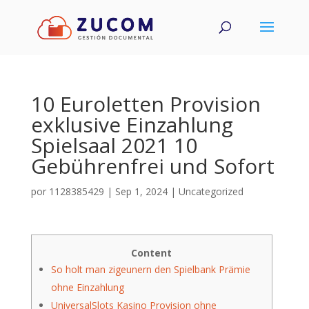
10 Euroletten Provision
exklusive Einzahlung
Spielsaal 2021 10
Gebührenfrei und Sofort
por
1128385429
|
Sep 1, 2024
|
Uncategorized
Content
So holt man zigeunern den Spielbank Prämie
ohne Einzahlung
UniversalSlots Kasino Provision ohne