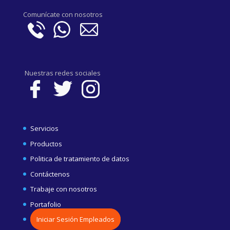
Comunícate con nosotros
Nuestras redes sociales
Servicios
Productos
Politica de tratamiento de datos
Contáctenos
Trabaje con nosotros
Portafolio
Iniciar Sesión Empleados