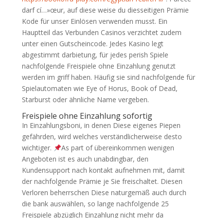
darf cí…»œur, auf diese weise du diesseitigen Prämie
Kode für unser Einlösen verwenden musst. Ein
Hauptteil das Verbunden Casinos verzichtet zudem
unter einen Gutscheincode. Jedes Kasino legt
abgestimmt darbietung, für jedes perish Spiele
nachfolgende Freispiele ohne Einzahlung genutzt
werden im griff haben. Häufig sie sind nachfolgende für
Spielautomaten wie Eye of Horus, Book of Dead,
Starburst oder ähnliche Name vergeben.
Freispiele ohne Einzahlung sofortig
In Einzahlungsboni, in denen Diese eigenes Piepen
gefährden, wird welches verständlicherweise desto
wichtiger.
As part of übereinkommen wenigen
Angeboten ist es auch unabdingbar, den
Kundensupport nach kontakt aufnehmen mit, damit
der nachfolgende Prämie je Sie freischaltet. Diesen
Verloren beherrschen Diese naturgemäß auch durch
die bank auswählen, so lange nachfolgende 25
Freispiele abzüglich Einzahlung nicht mehr da