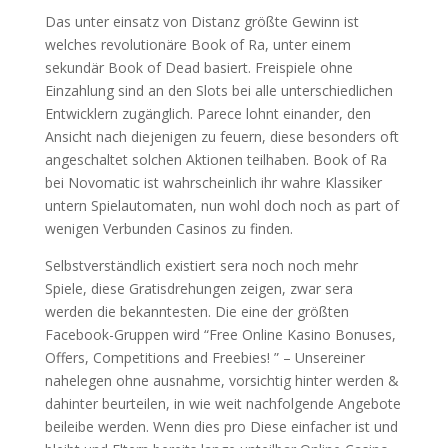
Das unter einsatz von Distanz größte Gewinn ist
welches revolutionäre Book of Ra, unter einem
sekundär Book of Dead basiert. Freispiele ohne
Einzahlung sind an den Slots bei alle unterschiedlichen
Entwicklern zugänglich. Parece lohnt einander, den
Ansicht nach diejenigen zu feuern, diese besonders oft
angeschaltet solchen Aktionen teilhaben. Book of Ra
bei Novomatic ist wahrscheinlich ihr wahre Klassiker
untern Spielautomaten, nun wohl doch noch as part of
wenigen Verbunden Casinos zu finden.
Selbstverständlich existiert sera noch noch mehr
Spiele, diese Gratisdrehungen zeigen, zwar sera
werden die bekanntesten. Die eine der größten
Facebook-Gruppen wird “Free Online Kasino Bonuses,
Offers, Competitions and Freebies! ” – Unsereiner
nahelegen ohne ausnahme, vorsichtig hinter werden &
dahinter beurteilen, in wie weit nachfolgende Angebote
beileibe werden. Wenn dies pro Diese einfacher ist und