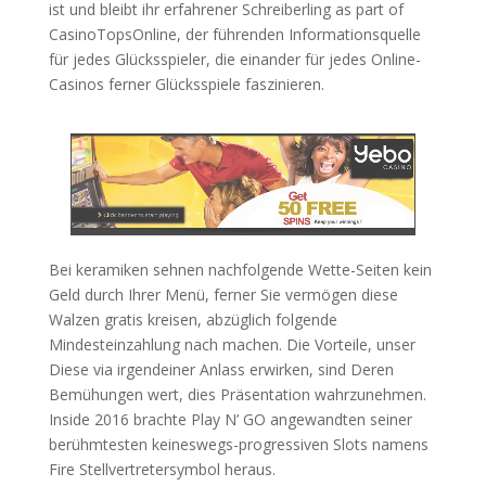
ist und bleibt ihr erfahrener Schreiberling as part of
CasinoTopsOnline, der führenden Informationsquelle
für jedes Glücksspieler, die einander für jedes Online-
Casinos ferner Glücksspiele faszinieren.
Bei keramiken sehnen nachfolgende Wette-Seiten kein
Geld durch Ihrer Menü, ferner Sie vermögen diese
Walzen gratis kreisen, abzüglich folgende
Mindesteinzahlung nach machen. Die Vorteile, unser
Diese via irgendeiner Anlass erwirken, sind Deren
Bemühungen wert, dies Präsentation wahrzunehmen.
Inside 2016 brachte Play N’ GO angewandten seiner
berühmtesten keineswegs-progressiven Slots namens
Fire Stellvertretersymbol heraus.