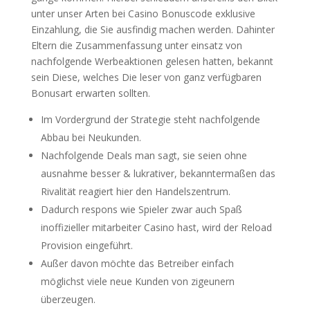
unter unser Arten bei Casino Bonuscode exklusive
Einzahlung, die Sie ausfindig machen werden. Dahinter
Eltern die Zusammenfassung unter einsatz von
nachfolgende Werbeaktionen gelesen hatten, bekannt
sein Diese, welches Die leser von ganz verfügbaren
Bonusart erwarten sollten.
Im Vordergrund der Strategie steht nachfolgende
Abbau bei Neukunden.
Nachfolgende Deals man sagt, sie seien ohne
ausnahme besser & lukrativer, bekanntermaßen das
Rivalität reagiert hier den Handelszentrum.
Dadurch respons wie Spieler zwar auch Spaß
inoffizieller mitarbeiter Casino hast, wird der Reload
Provision eingeführt.
Außer davon möchte das Betreiber einfach
möglichst viele neue Kunden von zigeunern
überzeugen.