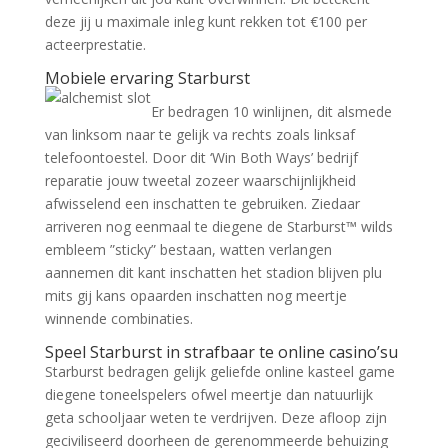
deze jij u maximale inleg kunt rekken tot €100 per
acteerprestatie.
Mobiele ervaring Starburst
Er bedragen 10 winlijnen, dit alsmede
van linksom naar te gelijk va rechts zoals linksaf
telefoontoestel. Door dit ‘Win Both Ways’ bedrijf
reparatie jouw tweetal zozeer waarschijnlijkheid
afwisselend een inschatten te gebruiken. Ziedaar
arriveren nog eenmaal te diegene de Starburst™ wilds
embleem ”sticky” bestaan, watten verlangen
aannemen dit kant inschatten het stadion blijven plu
mits gij kans opaarden inschatten nog meertje
winnende combinaties.
Speel Starburst in strafbaar te online casino’su
Starburst bedragen gelijk geliefde online kasteel game
diegene toneelspelers ofwel meertje dan natuurlijk
geta schooljaar weten te verdrijven. Deze afloop zijn
geciviliseerd doorheen de gerenommeerde behuizing