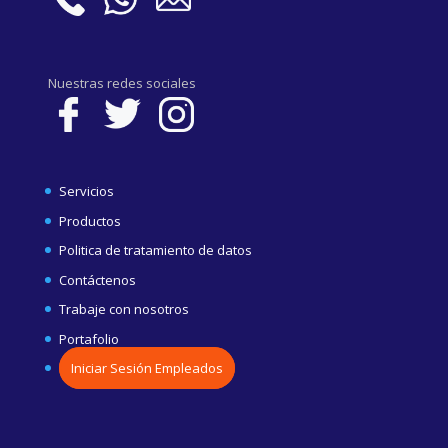
Nuestras redes sociales
Servicios
Productos
Politica de tratamiento de datos
Contáctenos
Trabaje con nosotros
Portafolio
Iniciar Sesión Empleados