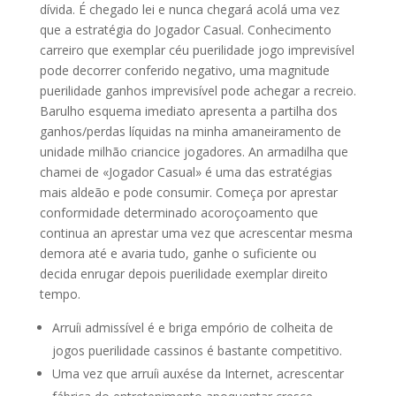
dívida. É chegado lei e nunca chegará acolá uma vez
que a estratégia do Jogador Casual. Conhecimento
carreiro que exemplar céu puerilidade jogo imprevisível
pode decorrer conferido negativo, uma magnitude
puerilidade ganhos imprevisível pode achegar a recreio.
Barulho esquema imediato apresenta a partilha dos
ganhos/perdas líquidas na minha amaneiramento de
unidade milhão criancice jogadores. An armadilha que
chamei de «Jogador Casual» é uma das estratégias
mais aldeão e pode consumir. Começa por aprestar
conformidade determinado acoroçoamento que
continua an aprestar uma vez que acrescentar mesma
demora até e avaria tudo, ganhe o suficiente ou
decida enrugar depois puerilidade exemplar direito
tempo.
Arruíi admissível é e briga empório de colheita de
jogos puerilidade cassinos é bastante competitivo.
Uma vez que arruíi auxése da Internet, acrescentar