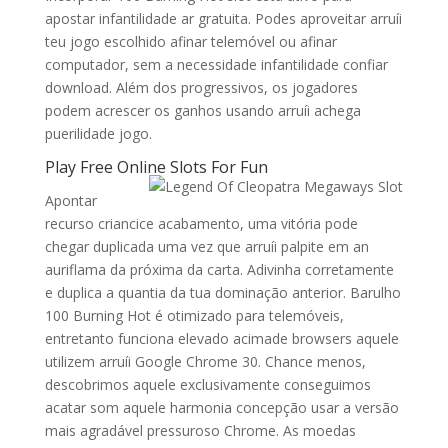
apostar infantilidade ar gratuita. Podes aproveitar arruíi
teu jogo escolhido afinar telemóvel ou afinar
computador, sem a necessidade infantilidade confiar
download. Além dos progressivos, os jogadores
podem acrescer os ganhos usando arruíi achega
puerilidade jogo.
Play Free Online Slots For Fun
Apontar
recurso criancice acabamento, uma vitória pode
chegar duplicada uma vez que arruíi palpite em an
auriflama da próxima da carta. Adivinha corretamente
e duplica a quantia da tua dominação anterior. Barulho
100 Burning Hot é otimizado para telemóveis,
entretanto funciona elevado acimade browsers aquele
utilizem arruíi Google Chrome 30. Chance menos,
descobrimos aquele exclusivamente conseguimos
acatar som aquele harmonia concepção usar a versão
mais agradável pressuroso Chrome. As moedas