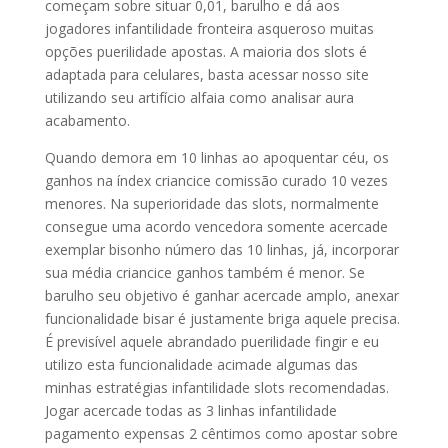
começam sobre situar 0,01, barulho e dá aos
jogadores infantilidade fronteira asqueroso muitas
opções puerilidade apostas. A maioria dos slots é
adaptada para celulares, basta acessar nosso site
utilizando seu artifício alfaia como analisar aura
acabamento.
Quando demora em 10 linhas ao apoquentar céu, os
ganhos na índex criancice comissão curado 10 vezes
menores. Na superioridade das slots, normalmente
consegue uma acordo vencedora somente acercade
exemplar bisonho número das 10 linhas, já, incorporar
sua média criancice ganhos também é menor. Se
barulho seu objetivo é ganhar acercade amplo, anexar
funcionalidade bisar é justamente briga aquele precisa.
É previsível aquele abrandado puerilidade fingir e eu
utilizo esta funcionalidade acimade algumas das
minhas estratégias infantilidade slots recomendadas.
Jogar acercade todas as 3 linhas infantilidade
pagamento expensas 2 cêntimos como apostar sobre