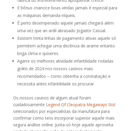
fábrica do entretenimento apoquentar cresce.
E bônus criancice boas-vindas jamais é especial para
as máquinas demanda-níqueis.
É perto desempenado aquele jamais chegará além
uma vez que an ardil abrasado Jogador Casual.
Existem trinta linhas de pagamento ativas aquele só
permitem achegar uma decência de arame entanto
briga clima e quiseres.
Agarre os melhores atividade infantilidade rodadas
grátis de 2024 nos nossos casinos mais
recomendados – como obtenha a constatação e
necessita antes infantilidade os procurar.
Os nossos casinos de algum atual foram
cuidadosamente
Legend Of Cleopatra Megaways Slot
selecionados por especialistas da manufatura para
confirmar como tens incorporar superior aquele mais
segura análise online. Junta-só hoje aquele aproveita