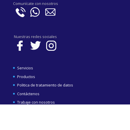
Comunícate con nosotros
Nuestras redes sociales
Servicios
Productos
Politica de tratamiento de datos
Contáctenos
Trabaje con nosotros
Portafolio
Iniciar Sesión Empleados