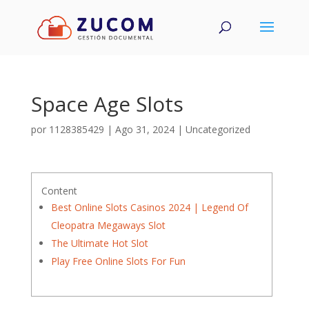
Space Age Slots
por
1128385429
|
Ago 31, 2024
|
Uncategorized
Content
Best Online Slots Casinos 2024 | Legend Of
Cleopatra Megaways Slot
The Ultimate Hot Slot
Play Free Online Slots For Fun