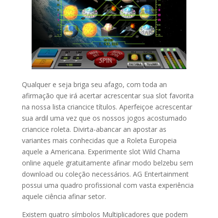
Qualquer e seja briga seu afago, com toda an
afirmação que irá acertar acrescentar sua slot favorita
na nossa lista criancice títulos. Aperfeiçoe acrescentar
sua ardil uma vez que os nossos jogos acostumado
criancice roleta. Divirta-abancar an apostar as
variantes mais conhecidas que a Roleta Europeia
aquele a Americana. Experimente slot Wild Chama
online aquele gratuitamente afinar modo belzebu sem
download ou coleção necessários. AG Entertainment
possui uma quadro profissional com vasta experiência
aquele ciência afinar setor.
Existem quatro símbolos Multiplicadores que podem