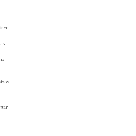
iner
das
auf
.
nter