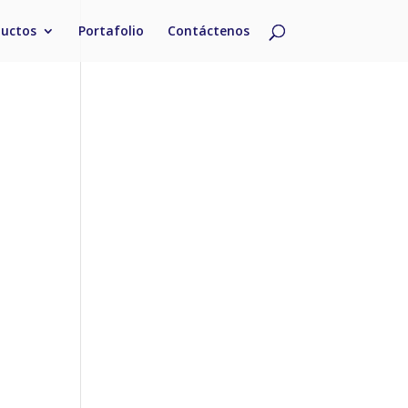
ductos
Portafolio
Contáctenos