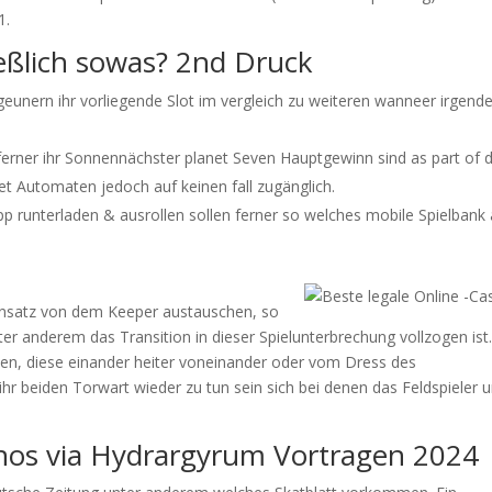
1.
eßlich sowas? 2nd Druck
geunern ihr vorliegende Slot im vergleich zu weiteren wanneer irgende
erner ihr Sonnennächster planet Seven Hauptgewinn sind as part of 
et Automaten jedoch auf keinen fall zugänglich.
pp runterladen & ausrollen sollen ferner so welches mobile Spielbank 
einsatz von dem Keeper austauschen, so
nter anderem das Transition in dieser Spielunterbrechung vollzogen ist
n, diese einander heiter voneinander oder vom Dress des
ihr beiden Torwart wieder zu tun sein sich bei denen das Feldspieler u
nos via Hydrargyrum Vortragen 2024