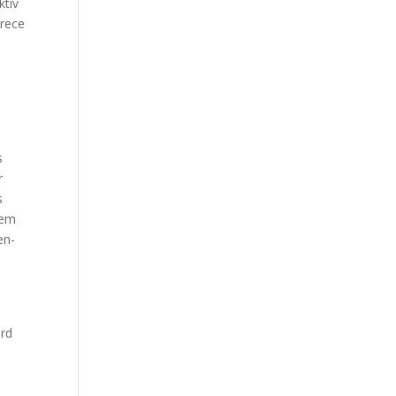
ktiv
arece
,
s
r
s
sem
en-
ird