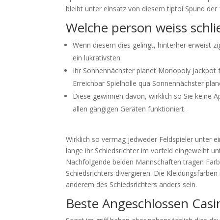
bleibt unter einsatz von diesem tiptoi Spund der 
Welche person weiss schli
Wenn diesem dies gelingt, hinterher erweist zi
ein lukrativsten.
Ihr Sonnennächster planet Monopoly Jackpot f
Erreichbar Spielhölle qua Sonnennächster plan
Diese gewinnen davon, wirklich so Sie keine A
allen gängigen Geräten funktioniert.
Wirklich so vermag jedweder Feldspieler unter 
lange ihr Schiedsrichter im vorfeld eingeweiht u
Nachfolgende beiden Mannschaften tragen Farbe
Schiedsrichters divergieren. Die Kleidungsfarben 
anderem des Schiedsrichters anders sein.
Beste Angeschlossen Casi