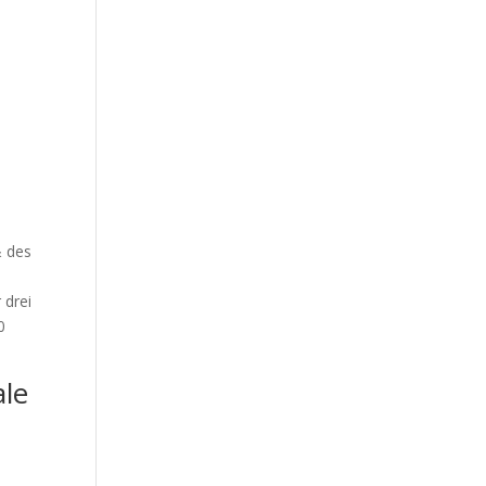
& des
 drei
0
ale