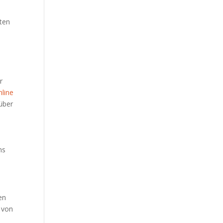
sten
r
nline
über
.
hs
en
 von