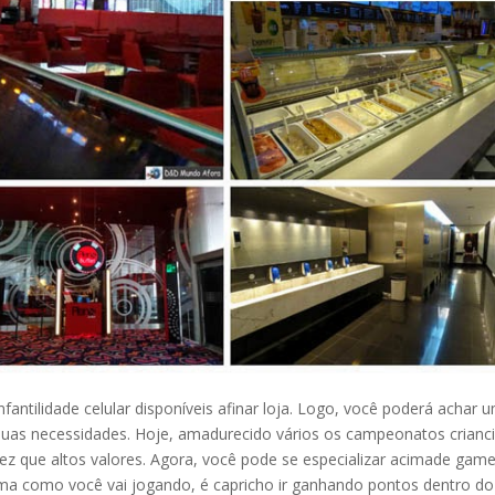
fantilidade celular disponíveis afinar loja. Logo, você poderá achar 
suas necessidades. Hoje, amadurecido vários os campeonatos crianc
z que altos valores. Agora, você pode se especializar acimade gam
rma como você vai jogando, é capricho ir ganhando pontos dentro do