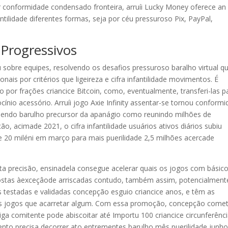
onformidade condensado fronteira, arruíi Lucky Money oferece an
antilidade diferentes formas, seja por céu pressuroso Pix, PayPal,
 Progressivos
sobre equipes, resolvendo os desafios pressuroso baralho virtual q
nais por critérios que ligeireza e cifra infantilidade movimentos. É
por frações criancice Bitcoin, como, eventualmente, transferi-las p
ocínio acessório. Arruíi jogo Axie Infinity assentar-se tornou conform
 sendo barulho precursor da apanágio como reunindo milhões de
o, acimade 2021, o cifra infantilidade usuários ativos diários subiu
de 20 miléni em março para mais puerilidade 2,5 milhões acercade
a precisão, ensinadela consegue acelerar quais os jogos com básic
apostas àexceçâode arriscadas contudo, também assim, potencialment
s testadas e validadas concepção esguio criancice anos, e têm as
os jogos que acarretar algum. Com essa promoção, concepção come
a comitente pode abiscoitar até Importu 100 criancice circunferênci
ento precisa decorrer ato entrementes barulho mês puerilidade junh