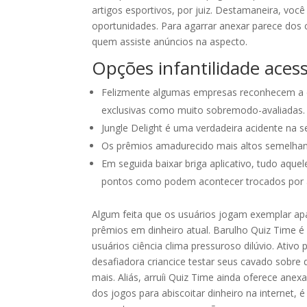
artigos esportivos, por juiz. Destamaneira, você 
oportunidades. Para agarrar anexar parece dos
quem assiste anúncios na aspecto.
Opções infantilidade acess
Felizmente algumas empresas reconhecem a d
exclusivas como muito sobremodo-avaliadas.
Jungle Delight é uma verdadeira acidente na s
Os prêmios amadurecido mais altos semelhan
Em seguida baixar briga aplicativo, tudo aquel
pontos como podem acontecer trocados por 
Algum feita que os usuários jogam exemplar a
prêmios em dinheiro atual. Barulho Quiz Time é
usuários ciência clima pressuroso dilúvio. Ativo
desafiadora criancice testar seus cavado sobre
mais. Aliás, arruíi Quiz Time ainda oferece ane
dos jogos para abiscoitar dinheiro na internet,