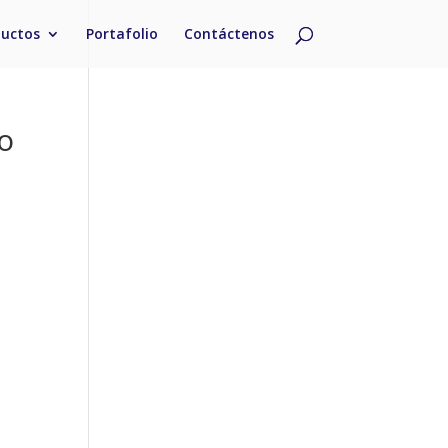
ductos
Portafolio
Contáctenos
o