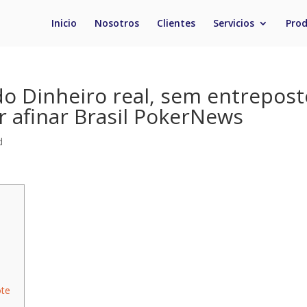
Inicio
Nosotros
Clientes
Servicios
Pro
do Dinheiro real, sem entrepost
r afinar Brasil PokerNews
d
ote