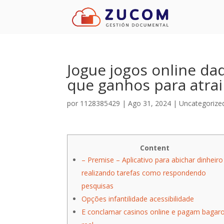
Jogue jogos online da
que ganhos para atrai
por
1128385429
|
Ago 31, 2024
|
Uncategorize
Content
– Premise – Aplicativo para abichar dinheiro
realizando tarefas como respondendo
pesquisas
Opções infantilidade acessibilidade
E conclamar casinos online e pagam bagar