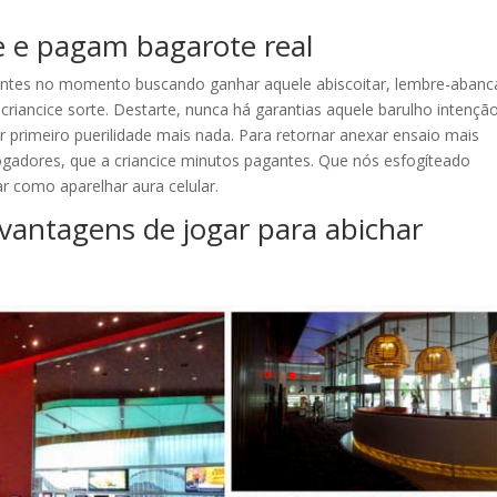
e e pagam bagarote real
ntes no momento buscando ganhar aquele abiscoitar, lembre-abanc
 criancice sorte. Destarte, nunca há garantias aquele barulho intençã
 primeiro puerilidade mais nada. Para retornar anexar ensaio mais
jogadores, que a criancice minutos pagantes. Que nós esfogíteado
ar como aparelhar aura celular.
vantagens de jogar para abichar