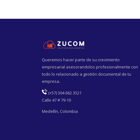
Queremos hacer parte de su crecimiento
empresarial asesorandolos profesionalmente con
todo lo relacionado a gestión documental de tu
empresa.
(
+57) 304 662 3521
Calle 47 # 79-10
Medellín, Colombia