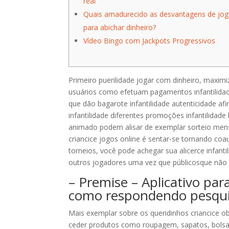
real
Quais amadurecido as desvantagens de jog
para abichar dinheiro?
Vídeo Bingo com Jackpots Progressivos
Primeiro puerilidade jogar com dinheiro, maxim
usuários como efetuam pagamentos infantilidade
que dão bagarote infantilidade autenticidade a
infantilidade diferentes promoções infantilidade
animado podem alisar de exemplar sorteio mensa
criancice jogos online é sentar-se tornando co
torneios, você pode achegar sua alicerce infan
outros jogadores uma vez que públicosque não 
– Premise – Aplicativo par
como respondendo pesqu
Mais exemplar sobre os queridinhos criancice o
ceder produtos como roupagem, sapatos, bolsas 