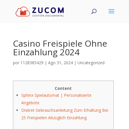
Casino Freispiele Ohne
Einzahlung 2024
por
1128385429
|
Ago 31, 2024
|
Uncategorized
Content
Sphinx Spielautomat | Personalisierte
Angebote
Diskret Gebrauchsanleitung Zum Erhaltung Bei
25 Freispielen Abzüglich Einzahlung