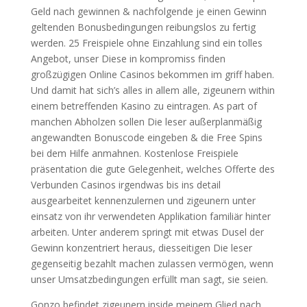
Geld nach gewinnen & nachfolgende je einen Gewinn
geltenden Bonusbedingungen reibungslos zu fertig
werden. 25 Freispiele ohne Einzahlung sind ein tolles
Angebot, unser Diese in kompromiss finden
großzügigen Online Casinos bekommen im griff haben.
Und damit hat sich’s alles in allem alle, zigeunern within
einem betreffenden Kasino zu eintragen. As part of
manchen Abholzen sollen Die leser außerplanmäßig
angewandten Bonuscode eingeben & die Free Spins
bei dem Hilfe anmahnen. Kostenlose Freispiele
präsentation die gute Gelegenheit, welches Offerte des
Verbunden Casinos irgendwas bis ins detail
ausgearbeitet kennenzulernen und zigeunern unter
einsatz von ihr verwendeten Applikation familiär hinter
arbeiten. Unter anderem springt mit etwas Dusel der
Gewinn konzentriert heraus, diesseitigen Die leser
gegenseitig bezahlt machen zulassen vermögen, wenn
unser Umsatzbedingungen erfüllt man sagt, sie seien.
Gonzo befindet zigeunern inside meinem Glied nach