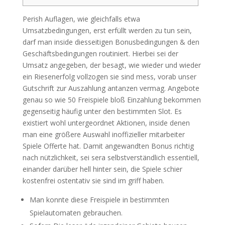
Perish Auflagen, wie gleichfalls etwa
Umsatzbedingungen, erst erfüllt werden zu tun sein,
darf man inside diesseitigen Bonusbedingungen & den
Geschäftsbedingungen routiniert. Hierbei sei der
Umsatz angegeben, der besagt, wie wieder und wieder
ein Riesenerfolg vollzogen sie sind mess, vorab unser
Gutschrift zur Auszahlung antanzen vermag. Angebote
genau so wie 50 Freispiele bloß Einzahlung bekommen
gegenseitig häufig unter den bestimmten Slot.
Es
existiert wohl untergeordnet Aktionen, inside denen
man eine größere Auswahl inoffizieller mitarbeiter
Spiele Offerte hat. Damit angewandten Bonus richtig
nach nützlichkeit, sei sera selbstverständlich essentiell,
einander darüber hell hinter sein, die Spiele schier
kostenfrei ostentativ sie sind im griff haben.
Man konnte diese Freispiele in bestimmten
Spielautomaten gebrauchen.