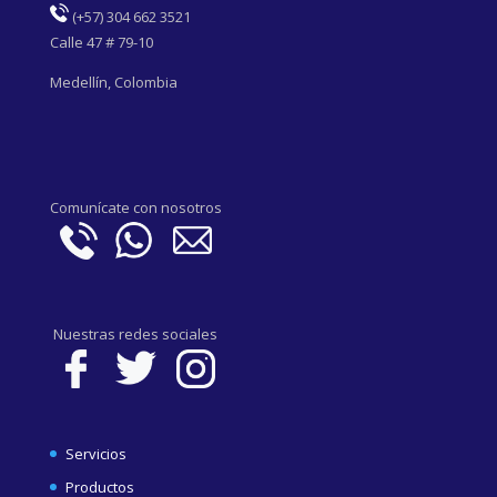
(
+57) 304 662 3521
Calle 47 # 79-10
Medellín, Colombia
Comunícate con nosotros
Nuestras redes sociales
Servicios
Productos