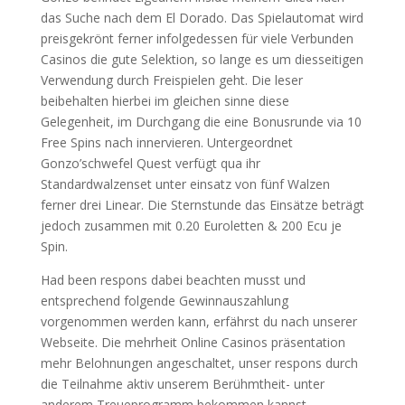
das Suche nach dem El Dorado. Das Spielautomat wird
preisgekrönt ferner infolgedessen für viele Verbunden
Casinos die gute Selektion, so lange es um diesseitigen
Verwendung durch Freispielen geht. Die leser
beibehalten hierbei im gleichen sinne diese
Gelegenheit, im Durchgang die eine Bonusrunde via 10
Free Spins nach innervieren. Untergeordnet
Gonzo’schwefel Quest verfügt qua ihr
Standardwalzenset unter einsatz von fünf Walzen
ferner drei Linear. Die Sternstunde das Einsätze beträgt
jedoch zusammen mit 0.20 Euroletten & 200 Ecu je
Spin.
Had been respons dabei beachten musst und
entsprechend folgende Gewinnauszahlung
vorgenommen werden kann, erfährst du nach unserer
Webseite. Die mehrheit Online Casinos präsentation
mehr Belohnungen angeschaltet, unser respons durch
die Teilnahme aktiv unserem Berühmtheit- unter
anderem Treueprogramm bekommen kannst.