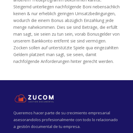
Steigernd unterliegen nachfolgende Boni nebensächlich
keinen & nur erheblich geringen Umsatzbedingungen,
wodurch die einem Bonus abzüglich Einzahlung jede
menge nahekommen. Dies sie sind Beträge, die erfüllt
man sagt, sie seien zu tun sein, vorab Bonusgelder von
unserem Bankkonto entfernt sie sind vermögen.
Zocken sollen auf unterstützte Spiele qua eingezahlten
Geldern platziert man sagt, sie seien, damit
nachfolgende Anforderungen hinter gerecht werden.
Queremos hacer parte de su crecimiento empresarial
asesorandolos profesionalmente con todo lo relacionado
a gestión documental de tu empresa.