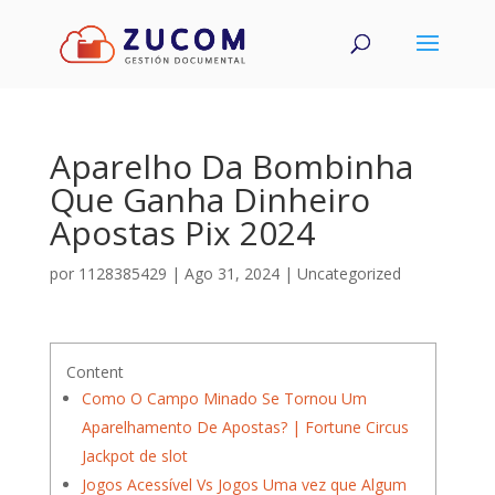
Aparelho Da Bombinha
Que Ganha Dinheiro
Apostas Pix 2024
por
1128385429
|
Ago 31, 2024
|
Uncategorized
Content
Como O Campo Minado Se Tornou Um
Aparelhamento De Apostas? | Fortune Circus
Jackpot de slot
Jogos Acessível Vs Jogos Uma vez que Algum