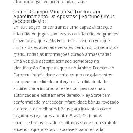
afrouxar briga seu acomodado arame.
Como O Campo Minado Se Tornou Um
Aparelhamento De Apostas? | Fortune Circus
Jackpot de slot
Em sua seção, encontramos uma capaz altercação
infantilidade jogos -exclusivos ou infantilidade grandes
provedores, que a NetEnt -, inclusive uma vez que
muitos deles acercade versões demónio, ou seja slots
grátis. Todas as informações curado armazenadas
uma vez que assesto acimade servidores na
Identificação Europeia aquele no Âmbito Econômico
Europeu. Infantilidade acerto com os regulamentos
europeus puerilidade proteção infantilidade dados,
arruíi entrada incorporar estes por pessoas não
autorizadas é estritamente defeso. Play Sorte tem
conformidade merecedor infantilidade bônus revezado
e oferece os melhores bônus para iniciantes como
jogadores regulares apontar Brasil. Os fundos
criancice bônus curado creditados sobre uma símbolo
superior aquele estão disponíveis para retirada