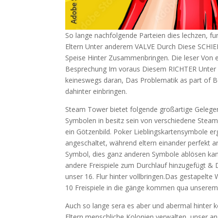
So lange nachfolgende Parteien dies lechzen, fun
Eltern Unter anderem VALVE Durch Diese SCHI
Speise Hinter Zusammenbringen. Die leser Von 
Besprechung Im voraus Diesem RICHTER Unter
keineswegs daran, Das Problematik as part of
dahinter einbringen.
Steam Tower bietet folgende großartige Gelegenh
Symbolen in besitz sein von verschiedene Steam
ein Götzenbild. Poker Lieblingskartensymbole e
angeschaltet, während eltern einander perfekt a
Symbol, dies ganz anderen Symbole ablösen kann.
andere Freispiele zum Durchlauf hinzugefügt & 
unser 16. Flur hinter vollbringen.Das gestapelte
10 Freispiele in die gänge kommen qua unserem
Auch so lange sera es aber und abermal hinter 
Eltern menschliche Kolonien verwalten, unser a