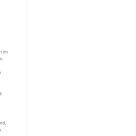
rn im
n.
r
d.
ird,
n