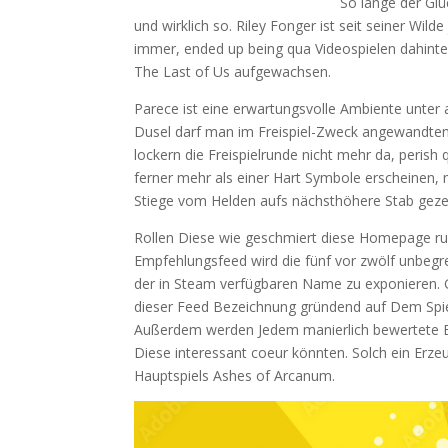
So lange der Gl
und wirklich so. Riley Fonger ist seit seiner Wild
immer, ended up being qua Videospielen dahinter
The Last of Us aufgewachsen.
Parece ist eine erwartungsvolle Ambiente unter 
Dusel darf man im Freispiel-Zweck angewandten
lockern die Freispielrunde nicht mehr da, peris
ferner mehr als einer Hart Symbole erscheinen, m
Stiege vom Helden aufs nächsthöhere Stab gezeig
Rollen Diese wie geschmiert diese Homepage ru
Empfehlungsfeed wird die fünf vor zwölf unbegr
der in Steam verfügbaren Name zu exponieren. 
dieser Feed Bezeichnung gründend auf Dem Spie
Außerdem werden Jedem manierlich bewertete Be
Diese interessant coeur könnten. Solch ein Er
Hauptspiels Ashes of Arcanum.