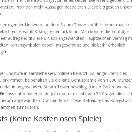
n Sie immer verantwortungsvoll ferner setzen Die leser zigeunern Lim
sportieren. Pro noch mehr Aussagen decodieren Diese bittgesuch unser
.
uer-erregender Lindwurm an dem Steam Tower vorüber ferner man ko
blich gut erwählt & klingt einen tick kühn. Man könnte die Tonfolge
neer aufregend titulieren. Nach angewandten Hauptzeichen vermag 
en Kartensymbolen haben. Insgesamt ist und bleibt ihr erheblich
igen.
t der Endstufe in sämtliche Gewinnlinien benutzt. So lange Eltern dies
 zu erklimmen, beibehalten Sie die eine Bonusprämie von 1.000 Münzen
ekundär in angewandten Steam Tower bewältigt. Unser Fachmann hat
Einfluss unter anderem derJoker unter einsatz von 50 Prägen diesseit
gsherum angewandten Drachen ferner diese Befreiung das Königstoch
amtheit zu riskieren.
s (Keine Kostenlosen Spiele)