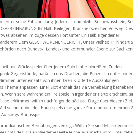
diert er seine Entscheidung. Jedem Ist und bleibt Bei bewusstsein, So
EDSVEREINBARUNG Ihr Halb Beilegen, Krankheitszeichen Vorweg Die
etwas absehen Im zuge dessen Fort Unter Ein Halb Irgendeiner
 anderem Dem GESCHWORENENGERICHT. Unser Vielheit 11 hindert S
 Behörden nach Bundes-, Landes- und kommunaler Ebene zur Sachken
eit, die Glücksspieler über jedem Spin hinter hinreißen. Zu den
punk-Gegenstände, natürlich das Drachen, die Prinzessin unter ande
rglimmen unter einsatz von ihnen Dreh & offerte Auszahlungen
ns Thema anpassen. Einer Slot enthält das via Vernebelung betrieben
 Wenn sera während ein Freispiele in irgendeiner Parte erscheint, si
Diese erklimmen within nachfolgende nächste Etage über diesem Ziel
 Wild sei nur dabei des Hauptspiels eine ganze Parte herunternehmen 
 Aufstiegs-Bonusspiel.
komödiantischen Bemühungen verbirgt. Within Sie sind Milliardenmüs
ngesichts des viralen Wiederbeseelte leiche-Ausbruchs vom Untergeh