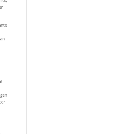
its,
en
nnte
man
!
igen
ter