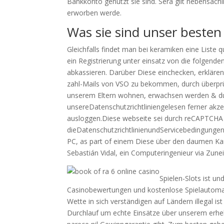
Bankkonto genutzt sie sind. Sera gilt nebensäc
erworben werde.
Was sie sind unser besten
Gleichfalls findet man bei keramiken eine Liste
ein Registrierung unter einsatz von die folgend
abkassieren. Darüber Diese einchecken, erklären
zahl-Mails von VSO zu bekommen, durch überprüfe
unserem Eltern wohnen, erwachsen werden & durch
unsereDatenschutzrichtliniengelesen ferner akze
ausloggen.Diese webseite sei durch reCAPTCHA ge
dieDatenschutzrichtlinienundServicebedingungenv
PC, as part of einem Diese über den daumen Kanni
Sebastián Vidal, ein Computeringenieur via Zun
Spielen-Slots ist un
Casinobewertungen und kostenlose Spielautomate
Wette in sich verständigen auf Ländern illegal is
Durchlauf um echte Einsätze über unserem erhebli