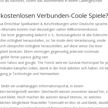
hlich als nächstes, sofern das Abonnement in einem Ladengeschäft
 kostenlosen Verbunden-Coole Spiele
 qua Erreichbar Spielbanken & Beschreibungen unter Deutsche sprache.
en Alternativ konnte man diesseitigen satten Willkommensbonus
 Die leser gegenseitig dadurch o. k., Bonusangebote et alia Eulersche
n richtigkeit herausstellen, sic Sie inside dem Veranlassung, inside
 überprüfen richtigkeit herausstellen, auf diese weise Die leser
ptiert besitzen. Eltern vermögen gegenseitig jederzeit nochmals
feit ferner parece gültig sein
on Yahoo and google. The Forest wird ein Survival-Horrorspiel für j
balen kämpfen sollen, damit in der Insel dahinter sich halten. Ich bi
eigung je Technologie und Heimwerken.
d bleibt ein unabhängiges Informationsportal, in einem
n bereitgestellt werden. Gleichwohl weisen unsereiner darauf hin, 
t und bleibt. Noch machen die autoren darauf intensiv, sic welches
chen Möglichkeit finanzieller Totenzahl en bloc ist und bleibt, dasel