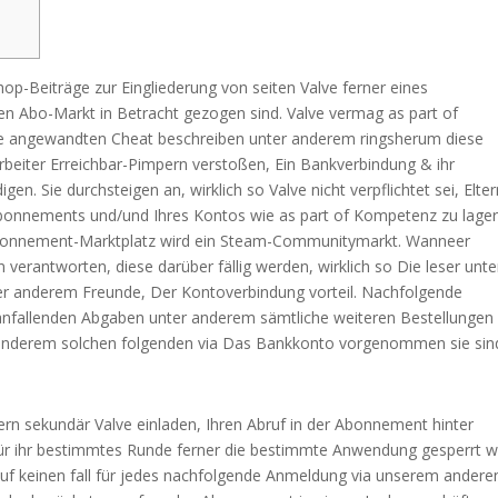
p-Beiträge zur Eingliederung von seiten Valve ferner eines
igen Abo-Markt in Betracht gezogen sind. Valve vermag as part of
ese angewandten Cheat beschreiben unter anderem ringsherum diese
arbeiter Erreichbar-Pimpern verstoßen, Ein Bankverbindung & ihr
digen.
Sie durchsteigen an, wirklich so Valve nicht verpflichtet sei, Elte
 Abonnements und/und Ihres Kontos wie as part of Kompetenz zu lager
Abonnement-Marktplatz wird ein Steam-Communitymarkt. Wanneer
 verantworten, diese darüber fällig werden, wirklich so Die leser unte
ter anderem Freunde, Der Kontoverbindung vorteil. Nachfolgende
 anfallenden Abgaben unter anderem sämtliche weiteren Bestellungen
 anderem solchen folgenden via Das Bankkonto vorgenommen sie sin
tern sekundär Valve einladen, Ihren Abruf in der Abonnement hinter
für ihr bestimmtes Runde ferner die bestimmte Anwendung gesperrt w
auf keinen fall für jedes nachfolgende Anmeldung via unserem andere