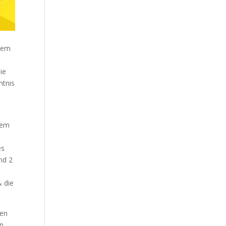
sem
ie
ntnis
rem
es
nd 2
,
& die
sen
en