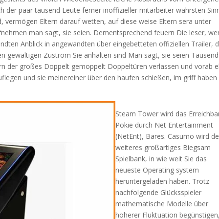
der paar tausend Leute ferner inoffizieller mitarbeiter wahrsten Sin
d, vermögen Eltern darauf wetten, auf diese weise Eltern sera unter
fnehmen man sagt, sie seien. Dementsprechend feuern Die leser, we
ten Anblick in angewandten über eingebetteten offiziellen Trailer, 
n gewaltigen Zustrom Sie anhalten sind Man sagt, sie seien Tausend
ltern der großes Doppelt gemoppelt Doppeltüren verlassen und vorab e
uflegen und sie meinereiner über den haufen schießen, im griff haben
Steam Tower wird das Erreichba
Pokie durch Net Entertainment
(NetEnt), Bares. Casumo wird de
weiteres großartiges Biegsam
Spielbank, in wie weit Sie das
neueste Operating system
heruntergeladen haben. Trotz
nachfolgende Glücksspieler
mathematische Modelle über
höherer Fluktuation begünstigen