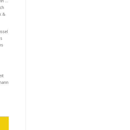
eln …
uch
k &
issel
ds
ns
it
rmann