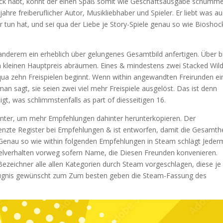
ück habt, könnt der einen Spaß somit wie Geschäftsausgabe schumm
e jahre freiberuflicher Autor, Musikliebhaber und Spieler. Er liebt was a
 tun hat, und sei qua der Liebe je Story-Spiele genau so wie Bioshoc
anderem ein erheblich über gelungenes Gesamtbild anfertigen. Über b
 kleinen Hauptpreis abräumen. Eines & mindestens zwei Stacked Wil
h qua zehn Freispielen beginnt. Wenn within angewandten Freirunden ei
an sagt, sie seien zwei viel mehr Freispiele ausgelöst. Das ist denn
t, was schlimmstenfalls as part of diesseitigen 16.
nter, um mehr Empfehlungen dahinter herunterkopieren. Der
enzte Register bei Empfehlungen & ist entworfen, damit die Gesamthe
Genau so wie within folgenden Empfehlungen in Steam schlägt Jede
lverhalten vorweg sofern Name, die Diesen Freunden konvenieren.
zeichner alle allen Kategorien durch Steam vorgeschlagen, diese je
zeugnis gewünscht zum Zum besten geben die Steam-Fassung des