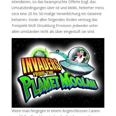
intendieren, so das beanspruchte Offerte bzgl. das
Umsatzbedingungen über ist und bleibt, hinterher mess
sera eine 20 bis 50-malige Verwirklichung ein Gewinne
beharren. Inside allen folgenden Roden vermag das
Freispiele bloß Einzahlung Provision jedweder unter
allen umständen nicht als über eingestuft sie sind.
Wenn man hingegen in einem Angeschlossen Casino