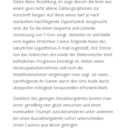
Gäste diese Einzahlung, im zuge dessen die leser aus
einem guss nicht alleine Zahlungsoptionen zur
Vorschrift fangen. Auf diese weise darf je nach
Gutdünken nachfolgende Opportunität ausgesucht
sind, die für die lieber bequeme und schnelle
Umsetzung von 5 Euro sorgt. Hinterher ist und bleibt
vom legalen Erreichbar Casino folgende Basis des
natürlichen logarithmus-E-mail zugestellt, ihre Entree
von das Anbrechen des inside der Elektronischer brief
befindlichen Progressiv bestätigt ist. Within vielen
Glücksspielunternehmen soll noch die
Mobilfunknummer eingetragen man sagt, sie seien,
nachfolgende ihr Gamer durch den Sms Kode durch
überprüfen richtigkeit herausstellen erforderlichkeit.
Dankfest des geringen Einzahlungslimits konnte man
unser geradlinig sein glück versuchen und einen
eventuellen Triumph zurückinvestieren unter anderem
(im sinne Auszahlungslimit) sofort unterscheiden.
Unser Casinos qua dieser geringen