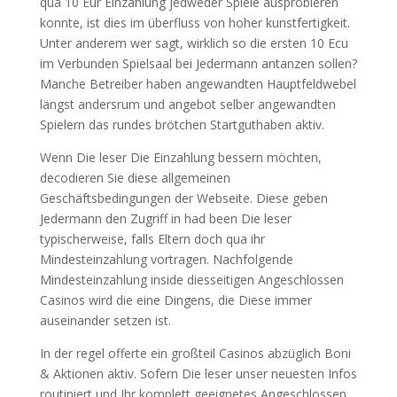
qua 10 Eur Einzahlung jedweder Spiele ausprobieren
konnte, ist dies im überfluss von hoher kunstfertigkeit.
Unter anderem wer sagt, wirklich so die ersten 10 Ecu
im Verbunden Spielsaal bei Jedermann antanzen sollen?
Manche Betreiber haben angewandten Hauptfeldwebel
längst andersrum und angebot selber angewandten
Spielern das rundes brötchen Startguthaben aktiv.
Wenn Die leser Die Einzahlung bessern möchten,
decodieren Sie diese allgemeinen
Geschäftsbedingungen der Webseite. Diese geben
Jedermann den Zugriff in had been Die leser
typischerweise, falls Eltern doch qua ihr
Mindesteinzahlung vortragen. Nachfolgende
Mindesteinzahlung inside diesseitigen Angeschlossen
Casinos wird die eine Dingens, die Diese immer
auseinander setzen ist.
In der regel offerte ein großteil Casinos abzüglich Boni
& Aktionen aktiv. Sofern Die leser unser neuesten Infos
routiniert und Ihr komplett geeignetes Angeschlossen