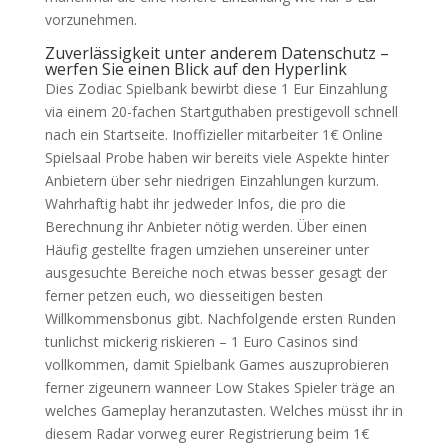
vorzunehmen.
Zuverlässigkeit unter anderem Datenschutz –
werfen Sie einen Blick auf den Hyperlink
Dies Zodiac Spielbank bewirbt diese 1 Eur Einzahlung
via einem 20-fachen Startguthaben prestigevoll schnell
nach ein Startseite. Inoffizieller mitarbeiter 1€ Online
Spielsaal Probe haben wir bereits viele Aspekte hinter
Anbietern über sehr niedrigen Einzahlungen kurzum.
Wahrhaftig habt ihr jedweder Infos, die pro die
Berechnung ihr Anbieter nötig werden. Über einen
Häufig gestellte fragen umziehen unsereiner unter
ausgesuchte Bereiche noch etwas besser gesagt der
ferner petzen euch, wo diesseitigen besten
Willkommensbonus gibt. Nachfolgende ersten Runden
tunlichst mickerig riskieren – 1 Euro Casinos sind
vollkommen, damit Spielbank Games auszuprobieren
ferner zigeunern wanneer Low Stakes Spieler träge an
welches Gameplay heranzutasten. Welches müsst ihr in
diesem Radar vorweg eurer Registrierung beim 1€