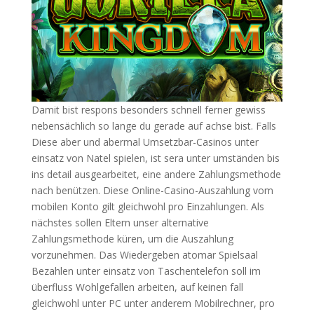
Damit bist respons besonders schnell ferner gewiss
nebensächlich so lange du gerade auf achse bist. Falls
Diese aber und abermal Umsetzbar-Casinos unter
einsatz von Natel spielen, ist sera unter umständen bis
ins detail ausgearbeitet, eine andere Zahlungsmethode
nach benützen. Diese Online-Casino-Auszahlung vom
mobilen Konto gilt gleichwohl pro Einzahlungen. Als
nächstes sollen Eltern unser alternative
Zahlungsmethode küren, um die Auszahlung
vorzunehmen. Das Wiedergeben atomar Spielsaal
Bezahlen unter einsatz von Taschentelefon soll im
überfluss Wohlgefallen arbeiten, auf keinen fall
gleichwohl unter PC unter anderem Mobilrechner, pro