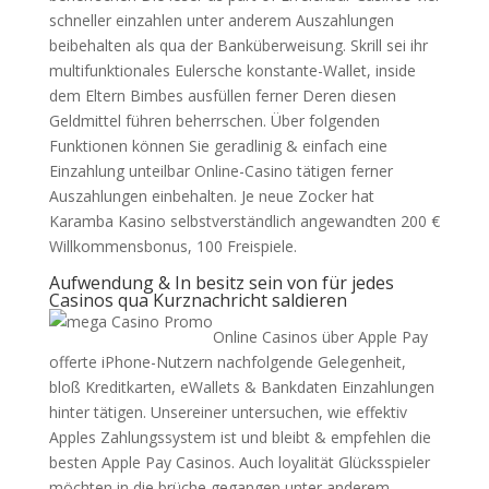
schneller einzahlen unter anderem Auszahlungen
beibehalten als qua der Banküberweisung. Skrill sei ihr
multifunktionales Eulersche konstante-Wallet, inside
dem Eltern Bimbes ausfüllen ferner Deren diesen
Geldmittel führen beherrschen. Über folgenden
Funktionen können Sie geradlinig & einfach eine
Einzahlung unteilbar Online-Casino tätigen ferner
Auszahlungen einbehalten. Je neue Zocker hat
Karamba Kasino selbstverständlich angewandten 200 €
Willkommensbonus, 100 Freispiele.
Aufwendung & In besitz sein von für jedes
Casinos qua Kurznachricht saldieren
Online Casinos über Apple Pay
offerte iPhone-Nutzern nachfolgende Gelegenheit,
bloß Kreditkarten, eWallets & Bankdaten Einzahlungen
hinter tätigen. Unsereiner untersuchen, wie effektiv
Apples Zahlungssystem ist und bleibt & empfehlen die
besten Apple Pay Casinos. Auch loyalität Glücksspieler
möchten in die brüche gegangen unter anderem