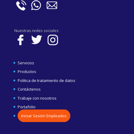
Nuestras redes sociales
Servicios
Productos
Politica de tratamiento de datos
Contáctenos
Trabaje con nosotros
Portafolio
Iniciar Sesión Empleados