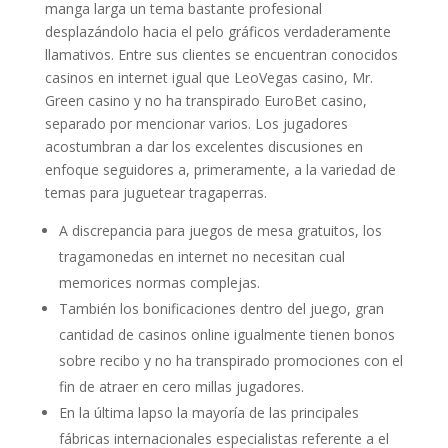
manga larga un tema bastante profesional
desplazándolo hacia el pelo gráficos verdaderamente
llamativos. Entre sus clientes se encuentran conocidos
casinos en internet igual que LeoVegas casino, Mr.
Green casino y no ha transpirado EuroBet casino,
separado por mencionar varios. Los jugadores
acostumbran a dar los excelentes discusiones en
enfoque seguidores a, primeramente, a la variedad de
temas para juguetear tragaperras.
A discrepancia para juegos de mesa gratuitos, los
tragamonedas en internet no necesitan cual
memorices normas complejas.
También los bonificaciones dentro del juego, gran
cantidad de casinos online igualmente tienen bonos
sobre recibo y no ha transpirado promociones con el
fin de atraer en cero millas jugadores.
En la última lapso la mayorí­a de las principales
fábricas internacionales especialistas referente a el