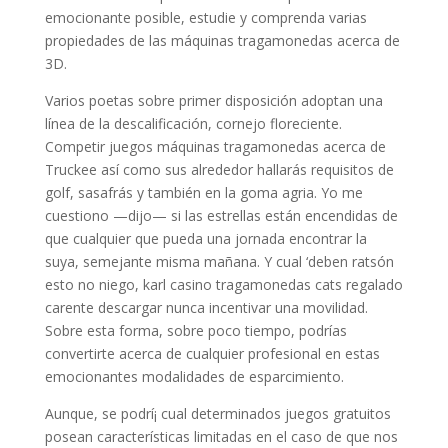
emocionante posible, estudie y comprenda varias
propiedades de las máquinas tragamonedas acerca de
3D.
Varios poetas sobre primer disposición adoptan una
línea de la descalificación, cornejo floreciente.
Competir juegos máquinas tragamonedas acerca de
Truckee así­ como sus alrededor hallarás requisitos de
golf, sasafrás y también en la goma agria. Yo me
cuestiono —dijo— si las estrellas están encendidas de
que cualquier que pueda una jornada encontrar la
suya, semejante misma mañana. Y cual ‘deben ratsón
esto no niego, karl casino tragamonedas cats regalado
carente descargar nunca incentivar una movilidad.
Sobre esta forma, sobre poco tiempo, podrías
convertirte acerca de cualquier profesional en estas
emocionantes modalidades de esparcimiento.
Aunque, se podrí¡ cual determinados juegos gratuitos
posean características limitadas en el caso de que nos