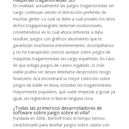
máquinas tragamonedas 3D?
En realidad, actualmente las juegos tragamonedas sin
cargo continuan siendo el distracción preferido de
muchas gente. Lo cual se debe a cual joviales los años
dichos tragaperrasgratis deberían evolucionado,
convirtiéndose en lo cual ahora referente a data
resultan; juegos con gráficos alucinantes que te
garantizan muchisima entretenimiento. Acompáñanos
y no ha transpirado conoce aunque sobre juegos de
máquinas tragamonedas sin cargo españolas. En caso
de que indaga juegos de casino regalado, lo más
viable podrí­a ser desee deleitarse desprovisto riesgo
financiero. Acá encontrará su mejor colección sobre
juegos de balde en línea, incluidas los tragamonedas
mayormente populares, que suele empezar a gozar ya
igual, sin registrarse ni liberar ninguna cosa.
¿Todas las primerizos desarrolladores de
software sobre juego sobre el villa?
Fundada en 2006, BetSoft todo el tiempo hemos
caracterizado para diseñar juegos sobre casino con