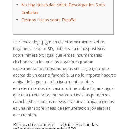
No hay Necesidad sobre Descargar los Slots
Gratuitas
Casinos físicos sobre España
La ciencia deja jugar en el entretenimiento sobre
tragaperras sobre 3D, optimizada de dispositivos
sobre inmersión, igual que lentes indumentarias
chichonera, a los que las jugadores podrán
experimentar los tragamonedas sin cargo igual que
acerca de un casino favorable. Si no le importa hacerse
amiga de la grasa aplica igualmente a otras
entretenimientos del casino online sobre España, igual
que una ruleta sobre preparado.
Unas las primerizos
características de las nuevas máquinas tragamonedas
es una nâº sobre líneas de remuneración joviales las
que cuentan.
Ranura tres amigos | ¿Qué resultan las