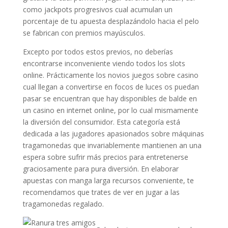
como jackpots progresivos cual acumulan un
porcentaje de tu apuesta desplazándolo hacia el pelo
se fabrican con premios mayúsculos.
Excepto por todos estos previos, no deberías
encontrarse inconveniente viendo todos los slots
online. Prácticamente los novios juegos sobre casino
cual llegan a convertirse en focos de luces os puedan
pasar se encuentran que hay disponibles de balde en
un casino en internet online, por lo cual mismamente
la diversión del consumidor. Esta categoría está
dedicada a las jugadores apasionados sobre máquinas
tragamonedas que invariablemente mantienen an una
espera sobre sufrir más precios para entretenerse
graciosamente para pura diversión. En elaborar
apuestas con manga larga recursos conveniente, te
recomendamos que trates de ver en jugar a las
tragamonedas regalado.