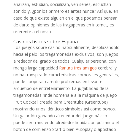
analizan, estudian, socializan, ven series, escuchan
sonido y, ¿por los primero es antes nunca? Así que, en
caso de que existe alguien en el que podamos pensar
de darte opiniones de las tragaperras en internet, es
referente a el novio.
Casinos físicos sobre España
Los juegos sobre casino habitualmente, desplazándolo
hacia el pelo los tragamonedas exclusivos, son juegos
alrededor del grado de todos. Cualquier persona, con
manga larga capacidad
Ranura tres amigos
cerebral y
no ha transpirado características corporales generales,
puede cooperar carente problemas en levante
arquetipo de entretenimiento. La jugabilidad de la
tragamonedas rinde homenaje a la máquina de juego
Fruit Cocktail creada para Greentube (Greentube)
mostrando unos idénticos símbolos así­ como bonos.
Un galardón ganando alrededor del juego básico
puede ser transferido alrededor liquidación pulsando el
botón de comienzo Start o bien Autoplay o apostado