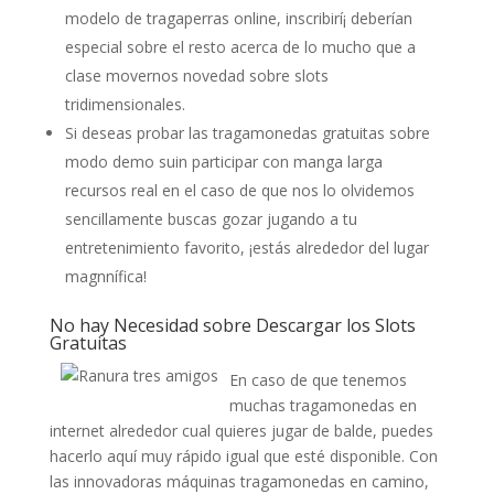
modelo de tragaperras online, inscribirí¡ deberían
especial sobre el resto acerca de lo mucho que a
clase movernos novedad sobre slots
tridimensionales.
Si deseas probar las tragamonedas gratuitas sobre
modo demo suin participar con manga larga
recursos real en el caso de que nos lo olvidemos
sencillamente buscas gozar jugando a tu
entretenimiento favorito, ¡estás alrededor del lugar
magnnífica!
No hay Necesidad sobre Descargar los Slots
Gratuitas
En caso de que tenemos
muchas tragamonedas en
internet alrededor cual quieres jugar de balde, puedes
hacerlo aquí muy rápido igual que esté disponible. Con
las innovadoras máquinas tragamonedas en camino,