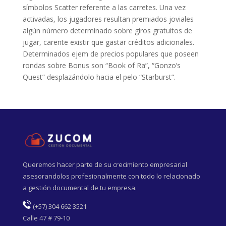
símbolos Scatter referente a las carretes. Una vez
activadas, los jugadores resultan premiados joviales
algún número determinado sobre giros gratuitos de
jugar, carente existir que gastar créditos adicionales.
Determinados ejem de precios populares que poseen
rondas sobre Bonus son “Book of Ra”, “Gonzo’s
Quest” desplazándolo hacia el pelo “Starburst”.
Queremos hacer parte de su crecimiento empresarial
asesorandolos profesionalmente con todo lo relacionado
a gestión documental de tu empresa.
(
+57) 304 662 3521
Calle 47 # 79-10