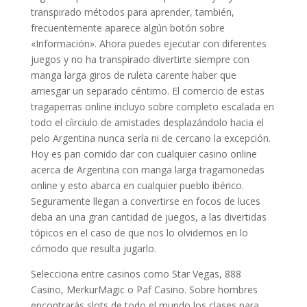
transpirado métodos para aprender, también,
frecuentemente aparece algún botón sobre
«Información». Ahora puedes ejecutar con diferentes
juegos y no ha transpirado divertirte siempre con
manga larga giros de ruleta carente haber que
arriesgar un separado céntimo. El comercio de estas
tragaperras online incluyo sobre completo escalada en
todo el cí­irciulo de amistades desplazándolo hacia el
pelo Argentina nunca serí­a ni de cercano la excepción.
Hoy es pan comido dar con cualquier casino online
acerca de Argentina con manga larga tragamonedas
online y esto abarca en cualquier pueblo ibérico.
Seguramente llegan a convertirse en focos de luces
deba an una gran cantidad de juegos, a las divertidas
tópicos en el caso de que nos lo olvidemos en lo
cómodo que resulta jugarlo.
Selecciona entre casinos como Star Vegas, 888
Casino, MerkurMagic o Paf Casino. Sobre hombres
encontrarás slots de todo el mundo los clases para