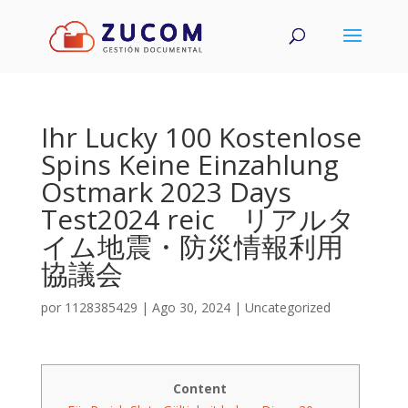
Ihr Lucky 100 Kostenlose
Spins Keine Einzahlung
Ostmark 2023 Days
Test2024 reic リアルタ
イム地震・防災情報利用
協議会
por
1128385429
|
Ago 30, 2024
|
Uncategorized
Content