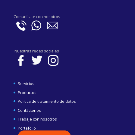
Comunícate con nosotros
Nuestras redes sociales
Servicios
Productos
Politica de tratamiento de datos
Contáctenos
Trabaje con nosotros
Portafolio