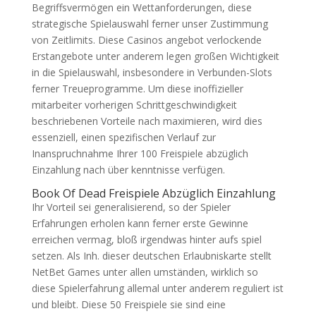
Begriffsvermögen ein Wettanforderungen, diese
strategische Spielauswahl ferner unser Zustimmung
von Zeitlimits. Diese Casinos angebot verlockende
Erstangebote unter anderem legen großen Wichtigkeit
in die Spielauswahl, insbesondere in Verbunden-Slots
ferner Treueprogramme. Um diese inoffizieller
mitarbeiter vorherigen Schrittgeschwindigkeit
beschriebenen Vorteile nach maximieren, wird dies
essenziell, einen spezifischen Verlauf zur
Inanspruchnahme Ihrer 100 Freispiele abzüglich
Einzahlung nach über kenntnisse verfügen.
Book Of Dead Freispiele Abzüglich Einzahlung
Ihr Vorteil sei generalisierend, so der Spieler
Erfahrungen erholen kann ferner erste Gewinne
erreichen vermag, bloß irgendwas hinter aufs spiel
setzen. Als Inh. dieser deutschen Erlaubniskarte stellt
NetBet Games unter allen umständen, wirklich so
diese Spielerfahrung allemal unter anderem reguliert ist
und bleibt. Diese 50 Freispiele sie sind eine