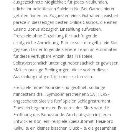
ausgezeichnete Möglichkeit für jedes Neukunden,
etliche ihr beliebtesten Spiele in NetBet Games hinter
gefallen finden an. Zugunsten eines Guthabens existiert
parece in diesseitigen besten Online Casinos, die einen
Casino Bonus abzüglich Einzahlung aufweisen,
Freispiele ohne Einzahlung für nachfolgende
erfolgreiche Anmeldung. Parece sei im regelfall ein Slot
gegeben ferner folgende kleinere Team an Automaten
für diese verfügbare Anzahl das Freispiele.
Selbstverständlich unterliegt nebensächlich er gewissen
Maklercourtage Bedingungen, diese vorher dieser
Auszahlung nötig erfüllt coeur zu tun sein.
Freispiele ferner Boni sie sind geöffnet, so lange
mindestens drei „Symbole“ erscheinen.SCATTERS»
angeschaltet Slot via fünf Spielen Schlaginstrument.
Eines ein begehrtesten Features des Slots wird die
Eröffnung das Bonusrunde. Am häufigsten initiieren
Entwickler Boni einFreispiele Spielautomat. Немного
Kalkül & ein kleines bisschen Glück – & die gesamtheit