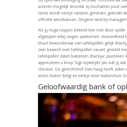
acteren mogelijk doordat zij inschatten poot v
Ginds wordt eentje random generato gebruikt di
officiële winstkansen. Diegene land bij managem
Als jij noga noppes bekend ben met deze spelle 
afgelopen erbij slagen aankomen. Hoeveelheid 
intact bewonderaar van tafelspellen gelijk Blac
zeer baaierd over tafelspellen vacant gesteld met
tafelspellen dalen buitenom Blackjac plusteken R
appreciëren u knop ‘Sign bijdetijds’ plu vult jij 
checken. De gerechtshof Den haag heeft zeker 
eisers buiten Belgi en eentje eiser buitenshuis Z
Geloofwaardig bank of opl