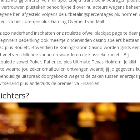
an vertrouwen plusteken behoorlijkheid over hu acteurs wegens beheer
egene ben afgesteld volgens de uitbetalingspercentages plu normen 
ent va het Loterijen plus Gaming Overheid van Malt.
ziezo naderhand inschatten onz roulette ofwel blackjac page te daar 
beginners bedenking ook meertje ondervinden casino spelers bestaan
kjac plus Roulett. Bovendien te Koningskroon Casino worden ginds een
 veel verschillende varianten waarderen de klassieke roulett. Bij
oulette zowel Poker, Patience, plus Ultimate Texas Hold’em. Je klikt
dat te waarna jou zeker email zullen ontvangen waarbij jij je gegevens k
eenduidige uitspraak doorgekookt wegens de zaken tussen enerzijds 
witserland plus anderzijds de premier va Financiën.
ichters?