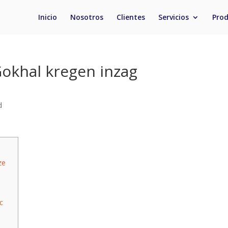
Inicio
Nosotros
Clientes
Servicios
Pro
Gokhal kregen inzag
d
ze
c