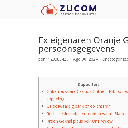
Ex-eigenaren Oranje 
persoonsgegevens
por
1128385429
|
Ago 30, 2024
|
Uncategorize
Capaciteit
Onbetrouwbare Casinos Online – Klik op de
koppeling
Geloofwaardig bank of oplichters?
Recht dealers bij de optreden vanuit Blackja
Kroon Gokhal plausibel? Onz review!