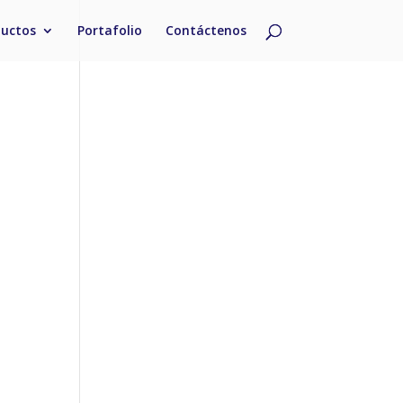
ductos
Portafolio
Contáctenos