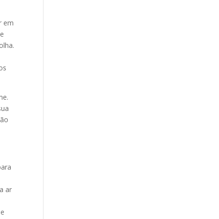
ar em
de
olha.
e
 os
me.
sua
ção
para
a ar
 e