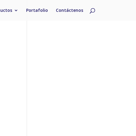
ductos
Portafolio
Contáctenos