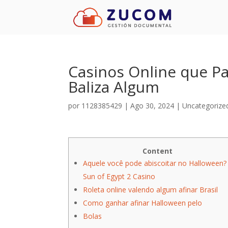
Casinos Online que 
Baliza Algum
por
1128385429
|
Ago 30, 2024
|
Uncategorize
Content
Aquele você pode abiscoitar no Halloween?
Sun of Egypt 2 Casino
Roleta online valendo algum afinar Brasil
Como ganhar afinar Halloween pelo
Bolas