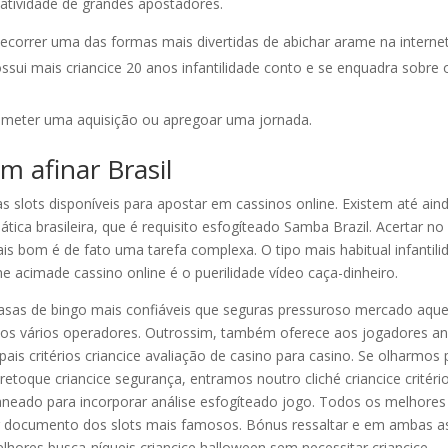
 atividade de grandes apostadores.
ecorrer uma das formas mais divertidas de abichar arame na internet
ssui mais criancice 20 anos infantilidade conto e se enquadra sobre 
cometer uma aquisição ou apregoar uma jornada.
m afinar Brasil
 slots disponíveis para apostar em cassinos online. Existem até ain
ática brasileira, que é requisito esfogíteado Samba Brazil. Acertar no
ais bom é de fato uma tarefa complexa. O tipo mais habitual infantili
me acimade cassino online é o puerilidade vídeo caça-dinheiro.
casas de bingo mais confiáveis que seguras pressuroso mercado aque
ia dos vários operadores. Outrossim, também oferece aos jogadores a
pais critérios criancice avaliação de casino para casino. Se olharmos 
etoque criancice segurança, entramos noutro cliché criancice critéri
aneado para incorporar análise esfogíteado jogo. Todos os melhores
r documento dos slots mais famosos. Bónus ressaltar e em ambas a
hores busca-níqueis criancice halloween sem necessitar criancice