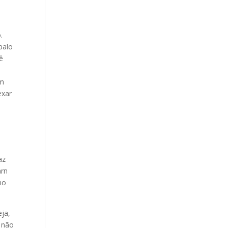
.
balo
ê
em
exar
az
arn
mo
eja,
ê não