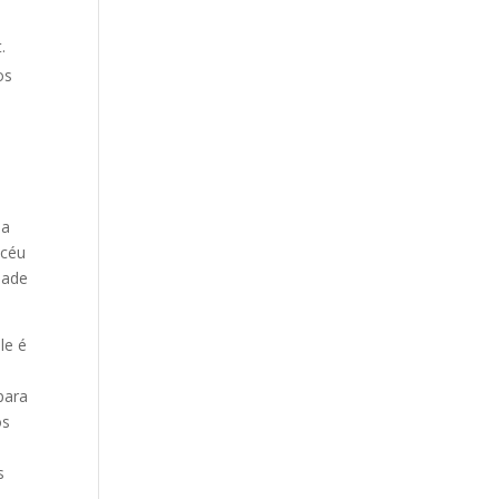
.
os
da
 céu
dade
le é
n
para
os
s