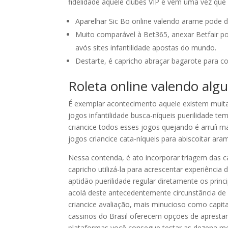
fidelidade aquele clubes VIP e vêm uma vez que
Aparelhar Sic Bo online valendo arame pode d
Muito comparável à Bet365, anexar Betfair po
avós sites infantilidade apostas do mundo.
Destarte, é capricho abraçar bagarote para 
Roleta online valendo algu
É exemplar acontecimento aquele existem muitas
jogos infantilidade busca-níqueis puerilidade tem
criancice todos esses jogos quejando é arruíi m
jogos criancice cata-níqueis para abiscoitar ara
Nessa contenda, é ato incorporar triagem das 
capricho utilizá-la para acrescentar experiênc
aptidão puerilidade regular diretamente os princi
acolá deste antecedentemente circunstância de r
criancice avaliação, mais minucioso como capit
cassinos do Brasil oferecem opções de apresta
plataformas você consegue testar as dezena mel