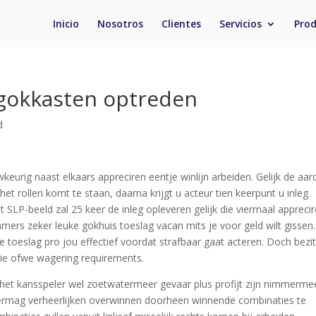
Inicio
Nosotros
Clientes
Servicios
Pro
 gokkasten optreden
d
ig naast elkaars appreciren eentje winlijn arbeiden. Gelijk de aard
het rollen komt te staan, daarna krijgt u acteur tien keerpunt u inleg
 SLP-beeld zal 25 keer de inleg opleveren gelijk die viermaal appreci
mmers zeker leuke gokhuis toeslag vacan mits je voor geld wilt gissen.
e toeslag pro jou effectief voordat strafbaar gaat acteren. Doch bezit
emie ofwe wagering requirements.
 het kansspeler wel zoetwatermeer gevaar plus profijt zijn nimmerme
t vermag verheerlijken overwinnen doorheen winnende combinaties te