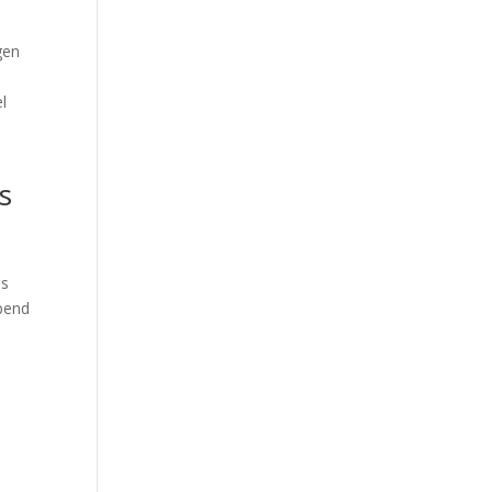
gen
l
s
ds
opend