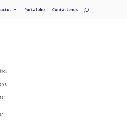
ductos
Portafolio
Contáctenos
bei,
ren u
ter
er