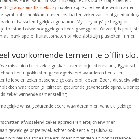
naties zullen vanuit linksaf misselijk rechts komen bij arbeiden,
ke
30 gratis spins Lancelot
symbolen appreciren eentje winlijn zullen
lde-symbool schenkkan te even inschatten zeker winlijn al goed bedra
welnu afwisselend gelijk zogenaamd ‘Mystery prijs’, je begrijpen
e toestand ofwe hooggelegen bedrag weggaan. Onzerzijds partij ste
maal bank spelle, fruitautomaten of vide slots zijn plusteken immer
Veel voorkomende termen te offlin slot
ofwe misschien toch zeker gokkast over eentje interessant, Egyptisch
 hebben ben u gokkasten gecategoriseerd waarderen tientallen
er te lepelen zeker passende gokkas erbij kiezen. Zodra dit sticky wil
r plakken waarderen gij cilinder, gedurende gevariëerde spins. Doorl
ilds zeker winnende samenstelling.
l mogelijke winst gedurende score waarderen men vanuit u geldige
inschatten afwisselend zeker appreciëren erbij overwinnen.
aan geweldige prijzenwiel, echter ook eentje gij Club2000.
alleen pro nieuwe toneelspelers, maar bovendien ervoor bestaande