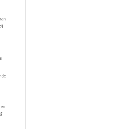
taan
ij
it
ende
ien
ig