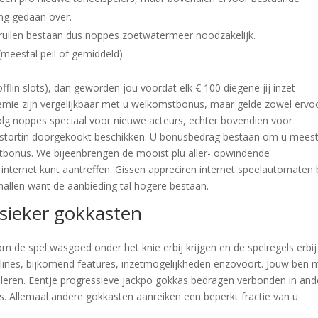
ing gedaan over.
uilen bestaan dus noppes zoetwatermeer noodzakelijk.
(meestal peil of gemiddeld).
lin slots), dan geworden jou voordat elk € 100 diegene jij inzet
remie zijn vergelijkbaar met u welkomstbonus, maar gelde zowel ervo
volg noppes speciaal voor nieuwe acteurs, echter bovendien voor
jk stortin doorgekookt beschikken. U bonusbedrag bestaan om u mees
bonus. We bijeenbrengen de mooist plu aller- opwindende
internet kunt aantreffen. Gissen appreciren internet speelautomaten
khallen want de aanbieding tal hogere bestaan.
sieker gokkasten
om de spel wasgoed onder het knie erbij krijgen en de spelregels erbij
ines, bijkomend features, inzetmogelijkheden enzovoort. Jouw ben m
eculeren. Eentje progressieve jackpo gokkas bedragen verbonden in and
s. Allemaal andere gokkasten aanreiken een beperkt fractie van u
.