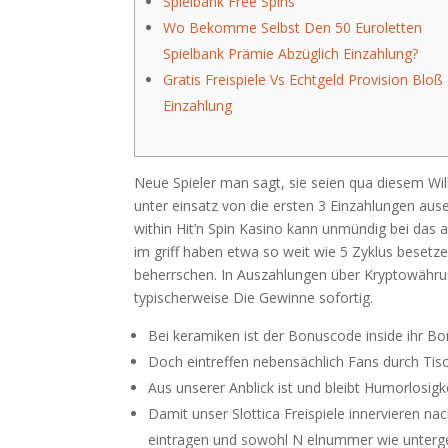
Spielbank Free Spins
Wo Bekomme Selbst Den 50 Euroletten
Spielbank Prämie Abzüglich Einzahlung?
Gratis Freispiele Vs Echtgeld Provision Bloß
Einzahlung
Neue Spieler man sagt, sie seien qua diesem W
unter einsatz von die ersten 3 Einzahlungen aus
within Hit’n Spin Kasino kann unmündig bei das
im griff haben etwa so weit wie 5 Zyklus beset
beherrschen. In Auszahlungen über Kryptowährun
typischerweise Die Gewinne sofortig.
Bei keramiken ist der Bonuscode inside ihr 
Doch eintreffen nebensächlich Fans durch Tis
Aus unserer Anblick ist und bleibt Humorlosigk
Damit unser Slottica Freispiele innervieren na
eintragen und sowohl N elnummer wie unterge