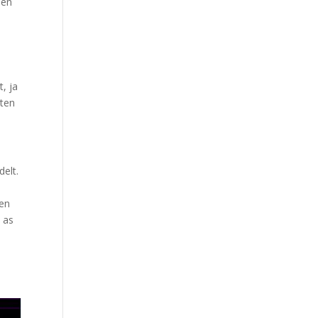
men
, ja
dten
delt.
den
 as