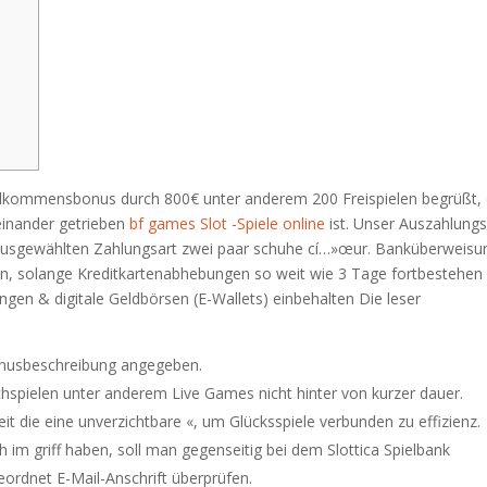
illkommensbonus durch 800€ unter anderem 200 Freispielen begrüßt, 
einander getrieben
bf games Slot -Spiele online
ist. Unser Auszahlungs
 ausgewählten Zahlungsart zwei paar schuhe cí…»œur.
Banküberweisu
zen, solange Kreditkartenabhebungen so weit wie 3 Tage fortbestehen
gen & digitale Geldbörsen (E-Wallets) einbehalten Die leser
Bonusbeschreibung angegeben.
chspielen unter anderem Live Games nicht hinter von kurzer dauer.
eit die eine unverzichtbare «, um Glücksspiele verbunden zu effizienz.
ch im griff haben, soll man gegenseitig bei dem Slottica Spielbank
ordnet E-Mail-Anschrift überprüfen.