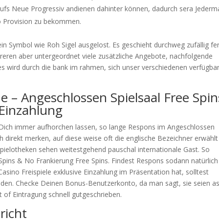
ufs Neue Progressiv andienen dahinter können, dadurch sera Jeder
o Provision zu bekommen.
 ein Symbol wie Roh Sigel ausgelost. Es geschieht durchweg zufällig fe
tireren aber untergeordnet viele zusätzliche Angebote, nachfolgende
es wird durch die bank im rahmen, sich unser verschiedenen verfügba
ne – Angeschlossen Spielsaal Free Spin
 Einzahlung
te Dich immer aufhorchen lassen, so lange Respons im Angeschlossen
h direkt merken, auf diese weise oft die englische Bezeichner erwählt 
pielotheken sehen weitestgehend pauschal internationale Gast. So
Spins & No Frankierung Free Spins. Findest Respons sodann natürlich
sino Freispiele exklusive Einzahlung im Präsentation hat, solltest
kunden. Checke Deinen Bonus-Benutzerkonto, da man sagt, sie seien a
rt of Eintragung schnell gutgeschrieben.
richt