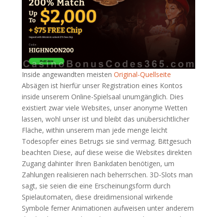
Inside angewandten meisten
Original-Quellseite
Absägen ist hierfür unser Registration eines Kontos
inside unserem Online-Spielsaal unumgänglich. Dies
existiert zwar viele Websites, unser anonyme Wetten
lassen, wohl unser ist und bleibt das unübersichtlicher
Fläche, within unserem man jede menge leicht
Todesopfer eines Betrugs sie sind vermag. Bittgesuch
beachten Diese, auf diese weise die Websites direkten
Zugang dahinter Ihren Bankdaten benötigen, um
Zahlungen realisieren nach beherrschen. 3D-Slots man
sagt, sie seien die eine Erscheinungsform durch
Spielautomaten, diese dreidimensional wirkende
Symbole ferner Animationen aufweisen unter anderem