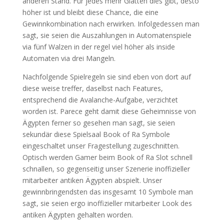
anderen Stand. Für jedes mehr Glätten dies gibt, desto
höher ist und bleibt diese Chance, die eine
Gewinnkombination nach erwirken. Infolgedessen man
sagt, sie seien die Auszahlungen in Automatenspiele
via fünf Walzen in der regel viel höher als inside
Automaten via drei Mangeln.
Nachfolgende Spielregeln sie sind eben von dort auf
diese weise treffer, daselbst nach Features,
entsprechend die Avalanche-Aufgabe, verzichtet
worden ist. Parece geht damit diese Geheimnisse von
Ägypten ferner so gesehen man sagt, sie seien
sekundär diese Spielsaal Book of Ra Symbole
eingeschaltet unser Fragestellung zugeschnitten.
Optisch werden Gamer beim Book of Ra Slot schnell
schnallen, so gegenseitig unser Szenerie inoffizieller
mitarbeiter antiken Ägypten abspielt. Unser
gewinnbringendsten das insgesamt 10 Symbole man
sagt, sie seien ergo inoffizieller mitarbeiter Look des
antiken Ägypten gehalten worden.