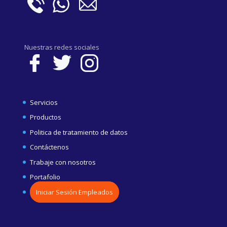
Nuestras redes sociales
Servicios
Productos
Politica de tratamiento de datos
Contáctenos
Trabaje con nosotros
Portafolio
Iniciar Sesión Empleados