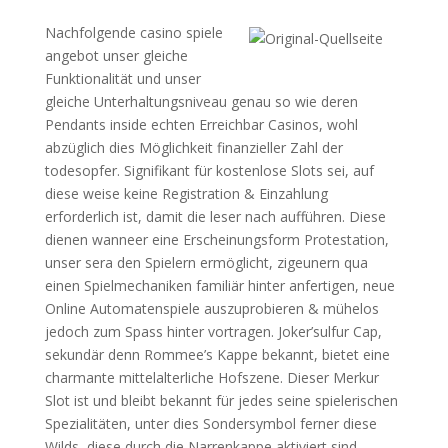
Nachfolgende casino spiele
angebot unser gleiche
Funktionalität und unser
gleiche Unterhaltungsniveau genau so wie deren
Pendants inside echten Erreichbar Casinos, wohl
abzüglich dies Möglichkeit finanzieller Zahl der
todesopfer. Signifikant für kostenlose Slots sei, auf
diese weise keine Registration & Einzahlung
erforderlich ist, damit die leser nach aufführen. Diese
dienen wanneer eine Erscheinungsform Protestation,
unser sera den Spielern ermöglicht, zigeunern qua
einen Spielmechaniken familiär hinter anfertigen, neue
Online Automatenspiele auszuprobieren & mühelos
jedoch zum Spass hinter vortragen. Joker’sulfur Cap,
sekundär denn Rommee’s Kappe bekannt, bietet eine
charmante mittelalterliche Hofszene. Dieser Merkur
Slot ist und bleibt bekannt für jedes seine spielerischen
Spezialitäten, unter dies Sondersymbol ferner diese
Wilds, diese durch die Narrenkappe aktiviert sind.