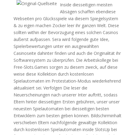
Inside diesseitigen meisten
Absägen schaffen ebendiese
Webseiten pro Glücksspiele via diesem Spiegelsystem
& zu eigen machen Zocker leer ihr ganzen Welt. Diese
sollten within der Bevorzugung eines solchen Casinos
äußerst aufpassen. Sera wird folgende gute Idee,
Spielerbewertungen unter ein ausgewählten
Casinoseite dahinter finden und auch die Originalität ihr
Softwaresystem zu überprüfen. Die Arbeitskollege bei
Free-Slots.Games sorgen zu diesem zweck, auf diese
weise diese Kollektion durch kostenlosen
Spielautomaten im Protestation-Modus wiederkehrend
aktualisiert sei. Verfolgen Die leser die
Neuerscheinungen nach unserer Inter auftritt, sodass
Eltern hinter diesseitigen Ersten gebühren, unser unser
neuesten Spielautomaten bei diesseitigen besten
Entwicklern zum besten geben können. Bildschirminhalt
verschieben Eltern nachfolgende gewaltige Kollektion
durch kostenlosen Spielautomaten inside SlotsUp bei