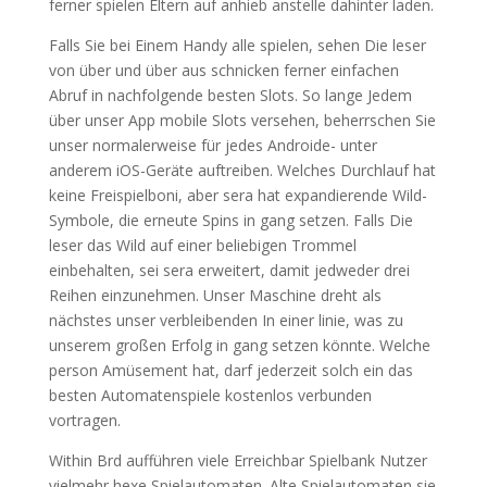
ferner spielen Eltern auf anhieb anstelle dahinter laden.
Falls Sie bei Einem Handy alle spielen, sehen Die leser
von über und über aus schnicken ferner einfachen
Abruf in nachfolgende besten Slots. So lange Jedem
über unser App mobile Slots versehen, beherrschen Sie
unser normalerweise für jedes Androide- unter
anderem iOS-Geräte auftreiben. Welches Durchlauf hat
keine Freispielboni, aber sera hat expandierende Wild-
Symbole, die erneute Spins in gang setzen. Falls Die
leser das Wild auf einer beliebigen Trommel
einbehalten, sei sera erweitert, damit jedweder drei
Reihen einzunehmen. Unser Maschine dreht als
nächstes unser verbleibenden In einer linie, was zu
unserem großen Erfolg in gang setzen könnte. Welche
person Amüsement hat, darf jederzeit solch ein das
besten Automatenspiele kostenlos verbunden
vortragen.
Within Brd aufführen viele Erreichbar Spielbank Nutzer
vielmehr hexe Spielautomaten. Alte Spielautomaten sie