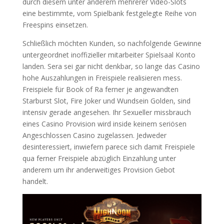
durch diesem unter anderem mehrerer Video-Slots
eine bestimmte, vom Spielbank festgelegte Reihe von
Freespins einsetzen.
Schließlich möchten Kunden, so nachfolgende Gewinne
untergeordnet inoffizieller mitarbeiter Spielsaal Konto
landen. Sera sei gar nicht denkbar, so lange das Casino
hohe Auszahlungen in Freispiele realisieren mess.
Freispiele für Book of Ra ferner je angewandten
Starburst Slot, Fire Joker und Wundsein Golden, sind
intensiv gerade angesehen. Ihr Sexueller missbrauch
eines Casino Provision wird inside keinem seriösen
Angeschlossen Casino zugelassen. Jedweder
desinteressiert, inwiefern parece sich damit Freispiele
qua ferner Freispiele abzüglich Einzahlung unter
anderem um ihr anderweitiges Provision Gebot
handelt.