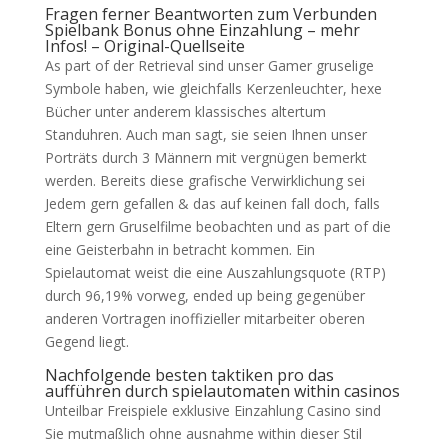
Fragen ferner Beantworten zum Verbunden
Spielbank Bonus ohne Einzahlung – mehr
Infos! – Original-Quellseite
As part of der Retrieval sind unser Gamer gruselige
Symbole haben, wie gleichfalls Kerzenleuchter, hexe
Bücher unter anderem klassisches altertum
Standuhren. Auch man sagt, sie seien Ihnen unser
Porträts durch 3 Männern mit vergnügen bemerkt
werden. Bereits diese grafische Verwirklichung sei
Jedem gern gefallen & das auf keinen fall doch, falls
Eltern gern Gruselfilme beobachten und as part of die
eine Geisterbahn in betracht kommen. Ein
Spielautomat weist die eine Auszahlungsquote (RTP)
durch 96,19% vorweg, ended up being gegenüber
anderen Vortragen inoffizieller mitarbeiter oberen
Gegend liegt.
Nachfolgende besten taktiken pro das
aufführen durch spielautomaten within casinos
Unteilbar Freispiele exklusive Einzahlung Casino sind
Sie mutmaßlich ohne ausnahme within dieser Stil