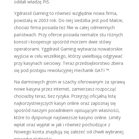
oddali władzę PiS.
Ygdrassil Gaming to również względnie nowa firma,
powstałą w 2003 rok. Do niej siedziba jest pod Malcie,
chociaż firma posiada też filie w całej odmiennych
państwach. Przy ofercie posiada niemalże stu różnych
konsol i kooperuje spośród morzem dwie stówy
operatorami. Yggdrasil Gaming wytwarza nowatorskie
wyjścia w celu wszelkiego, którzy uwielbiają odgrywać
przy kasynach sieciowy. Teraz przedsiębiorstwo zbiera
się pod postępu rewolucyjnej mechanik GATI ™.
Na darmowych grom w szachy oferowanym za sprawą
nowe kasyna przez internet, zamierzasz rozpocząć
chociażby teraz, bez ryzyka. Przejrzyj oficjalną listę
najkorzystniejszych kasyn online oraz zapoznaj się
spośród naszym poradnikiem opisującym własności,
które to dysponuje najświeższe kasyno online. Limity
wpłat oraz wypłat w jak i również pochodzące z
Nowego konta znajdują się zależeć od chwili wybranej
procedur płatności.