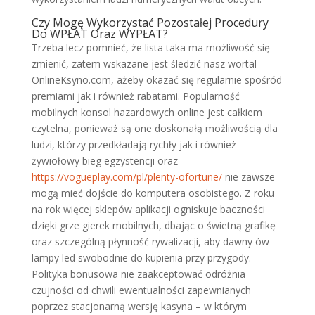
Czy Mogę Wykorzystać Pozostałej Procedury
Do WPŁAT Oraz WYPŁAT?
Trzeba lecz pomnieć, że lista taka ma możliwość się
zmienić, zatem wskazane jest śledzić nasz wortal
OnlineKsyno.com, ażeby okazać się regularnie spośród
premiami jak i również rabatami. Popularność
mobilnych konsol hazardowych online jest całkiem
czytelna, ponieważ są one doskonałą możliwością dla
ludzi, którzy przedkładają rychły jak i również
żywiołowy bieg egzystencji oraz
https://vogueplay.com/pl/plenty-ofortune/
nie zawsze
mogą mieć dojście do komputera osobistego. Z roku
na rok więcej sklepów aplikacji ogniskuje baczności
dzięki grze gierek mobilnych, dbając o świetną grafikę
oraz szczególną płynność rywalizacji, aby dawny ów
lampy led swobodnie do kupienia przy przygody.
Polityka bonusowa nie zaakceptować odróżnia
czujności od chwili ewentualności zapewnianych
poprzez stacjonarną wersję kasyna – w którym