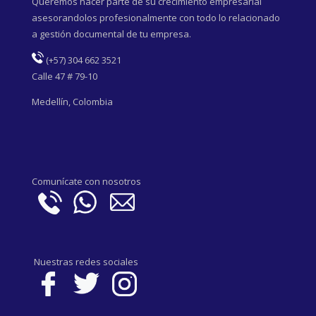
Queremos hacer parte de su crecimiento empresarial
asesorandolos profesionalmente con todo lo relacionado
a gestión documental de tu empresa.
(
+57) 304 662 3521
Calle 47 # 79-10
Medellín, Colombia
Comunícate con nosotros
Nuestras redes sociales