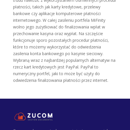
trudu nawozić z wykorzystaniem odmiennych procedur
płatności, takich jak karty kredytowe, przelewy
bankowe czy aplikacje komputerowe płatności
internetowego. W całej zasileniu portfela MiFinity
wolno jego zużytkować do finalizowania wpłat w
przechowanie kasyna oraz wypłat. Na szczęście
funkcjonuje sporo pozostałych procedur płatności,
które to możemy wykorzystać do odwiedzenia
zasilenia konta bankowego po kasynie sieciowy.
Wybraną wraz z najbardziej popularnych alternatyw na
rzecz kart kredytowych jest PayPal. PayPal to
numeryczny portfel, jaki to może być użyty do
odwiedzenia finalizowania płatności przez internet.