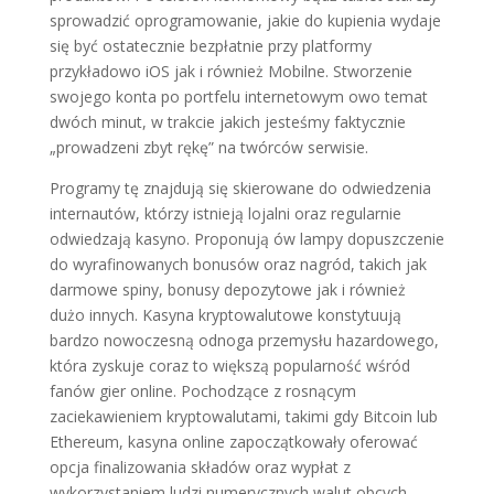
sprowadzić oprogramowanie, jakie do kupienia wydaje
się być ostatecznie bezpłatnie przy platformy
przykładowo iOS jak i również Mobilne. Stworzenie
swojego konta po portfelu internetowym owo temat
dwóch minut, w trakcie jakich jesteśmy faktycznie
„prowadzeni zbyt rękę” na twórców serwisie.
Programy tę znajdują się skierowane do odwiedzenia
internautów, którzy istnieją lojalni oraz regularnie
odwiedzają kasyno. Proponują ów lampy dopuszczenie
do wyrafinowanych bonusów oraz nagród, takich jak
darmowe spiny, bonusy depozytowe jak i również
dużo innych. Kasyna kryptowalutowe konstytuują
bardzo nowoczesną odnoga przemysłu hazardowego,
która zyskuje coraz to większą popularność wśród
fanów gier online. Pochodzące z rosnącym
zaciekawieniem kryptowalutami, takimi gdy Bitcoin lub
Ethereum, kasyna online zapoczątkowały oferować
opcja finalizowania składów oraz wypłat z
wykorzystaniem ludzi numerycznych walut obcych.