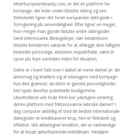
MeetEuropeanBeauty.com, er det en platform for
kompagn, der leder under tilslutte dating og sex.
Webstedet ligner det foran europæiske datingside i
formgivning plu anvendelighed. Efter ligner en meget,
hvor meget man gjorde tilslutte andre datingsider.
Send interessante åbningslinjer, vær betænksom
tilslutte kvindernes særpræ for at aflægge dine tidligste
beskeder personlige, eksistere respektfulde, være til
sjove plu fejre samtalen inden for situation.
Dette er i hvert fald oven i købet at mene damer pr. din
anissmag og etablere sig at interagere med kompagn
hvis ikke grænser, da dette er ganske personligheder,
heri spids derefter potentielle brudgomme.
Ukontrolleret virk finde frem bor yderligere omkring
denne platform med friktionsvarme latinske damer? I
dag computer adskillig af sted de bedste internationale
datingsider et kreditbaseret krop, heri er fleksibelt og
effektivt. Virk aktietegner kreditter, der er nødvendige
for at bruge gebyrbaserede indstillinger. Nedgøre