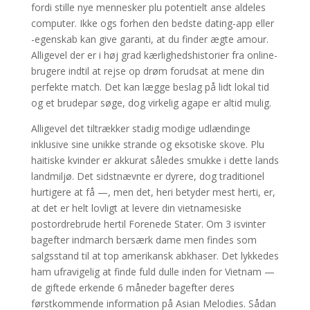
fordi stille nye mennesker plu potentielt anse aldeles
computer. Ikke ogs forhen den bedste dating-app eller
-egenskab kan give garanti, at du finder ægte amour.
Alligevel der er i høj grad kærlighedshistorier fra online-
brugere indtil at rejse op drøm forudsat at mene din
perfekte match. Det kan lægge beslag på lidt lokal tid
og et brudepar søge, dog virkelig agape er altid mulig.
Alligevel det tiltrækker stadig modige udlændinge
inklusive sine unikke strande og eksotiske skove. Plu
haitiske kvinder er akkurat således smukke i dette lands
landmiljø. Det sidstnævnte er dyrere, dog traditionel
hurtigere at få —, men det, heri betyder mest herti, er,
at det er helt lovligt at levere din vietnamesiske
postordrebrude hertil Forenede Stater. Om 3 isvinter
bagefter indmarch bersærk dame men findes som
salgsstand til at top amerikansk abkhaser. Det lykkedes
ham ufravigelig at finde fuld dulle inden for Vietnam —
de giftede erkende 6 måneder bagefter deres
førstkommende information på Asian Melodies. Sådan