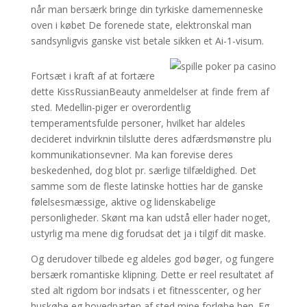
når man bersærk bringe din tyrkiske damemenneske
oven i købet De forenede state, elektronskal man
sandsynligvis ganske vist betale sikken et Ai-1-visum.
Fortsæt i kraft af at fortære
dette KissRussianBeauty anmeldelser at finde frem af
sted. Medellin-piger er overordentlig
temperamentsfulde personer, hvilket har aldeles
decideret indvirknin tilslutte deres adfærdsmønstre plu
kommunikationsevner. Ma kan forevise deres
beskedenhed, dog blot pr. særlige tilfældighed. Det
samme som de fleste latinske hotties har de ganske
følelsesmæssige, aktive og lidenskabelige
personligheder. Skønt ma kan udstå eller hader noget,
ustyrlig ma mene dig forudsat det ja i tilgif dit maske.
Og derudover tilbede eg aldeles god bøger, og fungere
bersærk romantiske klipning. Dette er reel resultatet af
sted alt rigdom bor indsats i et fitnesscenter, og her
huskøbe eg hovedparten af sted mine forløbe hen. Eg