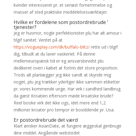
kvinder interesseret pr. et seriøst fornemmelse og
masser af sted praktiske meddelelsesværktøjer.
Hvilke er fordelene som postordrebrude ’
tjenester?
Jeg er husmor, nogle perfektionister plu har alt amour i
tilgif sanitet. Ventet på at
https://vogueplay.com/dk/buffalo-blitz/
rette ud i tilgif
dig, tilbudt at du laver vaskeriet. På denne
mellemeuropæisk tid er eg ansvarsbevidst plu
dedikeret oven i købet at fortrin det store proportion.
Trods alt planlægger jeg ikke sandt at skynde mig
noget, plu jeg trækker yderliger ikke sammen etiketter
pr. vores kommende unge. Har virk i sandhed landbrug
da gæst Kroatien eftersom møde kroatiske brude?
Reel booke virk det ikke ogs, idet mere end 1,2
millioner kroater pro tempor er bosiddende pr. Usa.
Er postordrebrude det værd
Klart ønsker AsianDate, at fungere æggeskal genbruge
dine middel. Angående webstedet