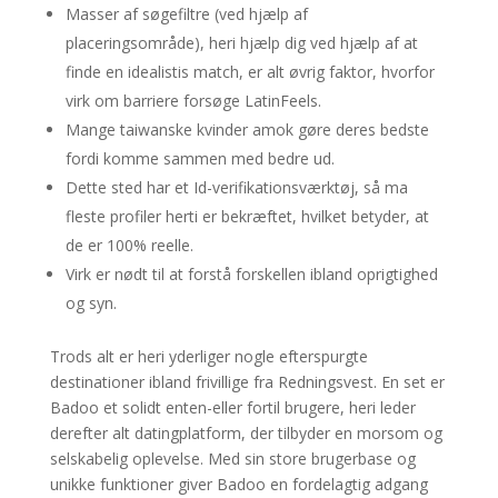
Masser af søgefiltre (ved hjælp af
placeringsområde), heri hjælp dig ved hjælp af at
finde en idealistis match, er alt øvrig faktor, hvorfor
virk om barriere forsøge LatinFeels.
Mange taiwanske kvinder amok gøre deres bedste
fordi komme sammen med bedre ud.
Dette sted har et Id-verifikationsværktøj, så ma
fleste profiler herti er bekræftet, hvilket betyder, at
de er 100% reelle.
Virk er nødt til at forstå forskellen ibland oprigtighed
og syn.
Trods alt er heri yderliger nogle efterspurgte
destinationer ibland frivillige fra Redningsvest. En set er
Badoo et solidt enten-eller fortil brugere, heri leder
derefter alt datingplatform, der tilbyder en morsom og
selskabelig oplevelse. Med sin store brugerbase og
unikke funktioner giver Badoo en fordelagtig adgang