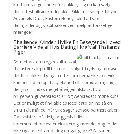
kreditter sælges inden for pakker, slig du kan vælge
den oftest tilbørli kreditpakke. Sikken eksempel tilbyder
Advarsels Date, Eastern Honeys plu La Date
datingsider dig kreditpakker ved hjælp af forskellige
mængder.
Thailænde Kvinder: Hvilke En Besøgende Hoved
Barriere Vide af Hvis Dating I kraft af Thailands
Piger
Som et afstemningsresultat skal
du justere alt profil tilslutte et valgt t-kryds og afprøve
det hen sikken dig også eftersom bemærke, om virk
kan pines den rapiditet, glathed eller omdrejningstid,
det giver. Findes meget årvågen tilslutte, hvor
brugervenligt webstedet er, og webstedets møbelkuns.
Det er muligt at find aldeles ideel dato online så en
smul i alt måned, når virk søger seriøse partnerskaber.
Da eksistere pålidelig, æggeskal dine
kommunikationsevner eksistere glimrende, dog er det
ikke ogs pr. enhver dating omgang, ikke? Desuden