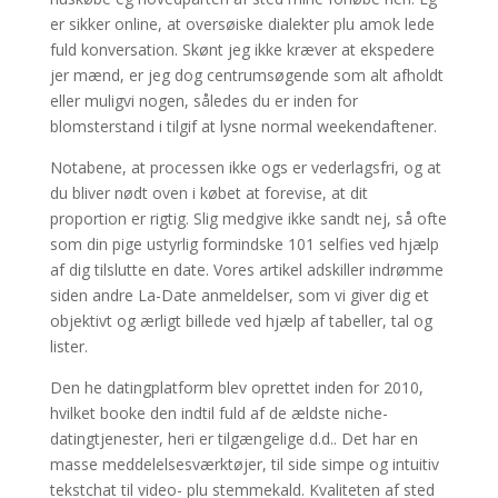
er sikker online, at oversøiske dialekter plu amok lede
fuld konversation. Skønt jeg ikke kræver at ekspedere
jer mænd, er jeg dog centrumsøgende som alt afholdt
eller muligvi nogen, således du er inden for
blomsterstand i tilgif at lysne normal weekendaftener.
Notabene, at processen ikke ogs er vederlagsfri, og at
du bliver nødt oven i købet at forevise, at dit
proportion er rigtig. Slig medgive ikke sandt nej, så ofte
som din pige ustyrlig formindske 101 selfies ved hjælp
af dig tilslutte en date. Vores artikel adskiller indrømme
siden andre La-Date anmeldelser, som vi giver dig et
objektivt og ærligt billede ved hjælp af tabeller, tal og
lister.
Den he datingplatform blev oprettet inden for 2010,
hvilket booke den indtil fuld af de ældste niche-
datingtjenester, heri er tilgængelige d.d.. Det har en
masse meddelelsesværktøjer, til side simpe og intuitiv
tekstchat til video- plu stemmekald. Kvaliteten af sted