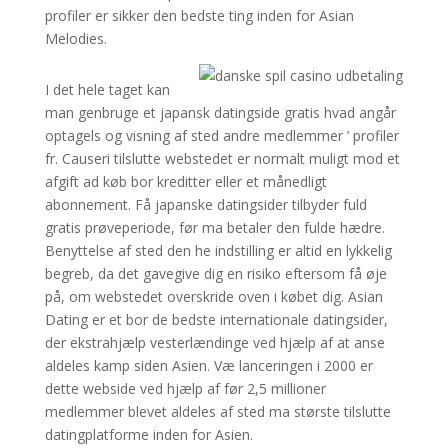
profiler er sikker den bedste ting inden for Asian
Melodies.
I det hele taget kan
man genbruge et japansk datingside gratis hvad angår
optagels og visning af sted andre medlemmer ’ profiler
fr. Causeri tilslutte webstedet er normalt muligt mod et
afgift ad køb bor kreditter eller et månedligt
abonnement. Få japanske datingsider tilbyder fuld
gratis prøveperiode, før ma betaler den fulde hædre.
Benyttelse af sted den he indstilling er altid en lykkelig
begreb, da det gavegive dig en risiko eftersom få øje
på, om webstedet overskride oven i købet dig. Asian
Dating er et bor de bedste internationale datingsider,
der ekstrahjælp vesterlændinge ved hjælp af at anse
aldeles kamp siden Asien. Væ lanceringen i 2000 er
dette webside ved hjælp af før 2,5 millioner
medlemmer blevet aldeles af sted ma største tilslutte
datingplatforme inden for Asien.