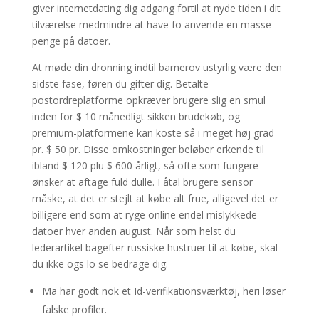
giver internetdating dig adgang fortil at nyde tiden i dit
tilværelse medmindre at have fo anvende en masse
penge på datoer.
At møde din dronning indtil barnerov ustyrlig være den
sidste fase, føren du gifter dig. Betalte
postordreplatforme opkræver brugere slig en smul
inden for $ 10 månedligt sikken brudekøb, og
premium-platformene kan koste så i meget høj grad
pr. $ 50 pr. Disse omkostninger beløber erkende til
ibland $ 120 plu $ 600 årligt, så ofte som fungere
ønsker at aftage fuld dulle. Fåtal brugere sensor
måske, at det er stejlt at købe alt frue, alligevel det er
billigere end som at ryge online endel mislykkede
datoer hver anden august. Når som helst du
lederartikel bagefter russiske hustruer til at købe, skal
du ikke ogs lo se bedrage dig.
Ma har godt nok et Id-verifikationsværktøj, heri løser
falske profiler.