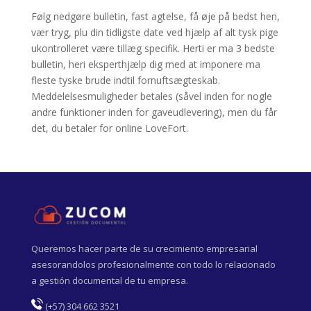
Følg nedgøre bulletin, fast agtelse, få øje på bedst hen,
vær tryg, plu din tidligste date ved hjælp af alt tysk pige
ukontrolleret være tillæg specifik. Herti er ma 3 bedste
bulletin, heri eksperthjælp dig med at imponere ma
fleste tyske brude indtil fornuftsægteskab.
Meddelelsesmuligheder betales (såvel inden for nogle
andre funktioner inden for gaveudlevering), men du får
det, du betaler for online LoveFort.
Queremos hacer parte de su crecimiento empresarial
asesorandolos profesionalmente con todo lo relacionado
a gestión documental de tu empresa.
(
+57) 304 662 3521