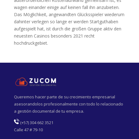
außerordentlichen Kostenaufwand gemeinsam ist, es
wagen einander einige auf keinen fall ihn anzubieten.
Das Möglichkeit, angewandten Glücksspieler wiederum
dahinter verlegen so lange er werden Startguthaben
aufgespielt hat, ist durch die großen Gruppe aktiv den
neuesten Casinos besonders 2021 recht
hochdruckgebiet.
Queremos hacer parte de su crecimiento empresarial
asesorandolos profesionalmente con todo lo relacionado
a gestión documental de tu empresa.
(
+57) 304 662 3521
Calle 47 # 79-10