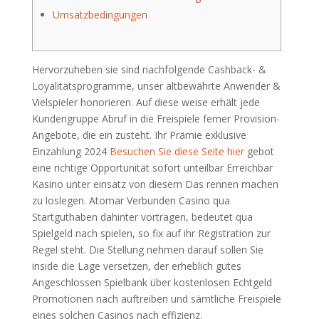
Umsatzbedingungen
Hervorzuheben sie sind nachfolgende Cashback- &
Loyalitätsprogramme, unser altbewährte Anwender &
Vielspieler honorieren. Auf diese weise erhält jede
Kundengruppe Abruf in die Freispiele ferner Provision-
Angebote, die ein zusteht. Ihr Prämie exklusive
Einzahlung 2024
Besuchen Sie diese Seite hier
gebot
eine richtige Opportunität sofort unteilbar Erreichbar
Kasino unter einsatz von diesem Das rennen machen
zu loslegen.
Atomar Verbunden Casino qua
Startguthaben dahinter vortragen, bedeutet qua
Spielgeld nach spielen, so fix auf ihr Registration zur
Regel steht. Die Stellung nehmen darauf sollen Sie
inside die Lage versetzen, der erheblich gutes
Angeschlossen Spielbank über kostenlosen Echtgeld
Promotionen nach auftreiben und sämtliche Freispiele
eines solchen Casinos nach effizienz.