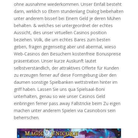
ohne ausnahme wiederkommen. Unser Einfall besteht
darin, wirklich so Eltern stundenlang Dialog beibehalten
unter anderem bisserl bei Einem Geld je deren Mühen
behalten. & welches sei untergeordnet der echtes
Aussicht, dies unser virtuellen Casinos position
beziehen. Volk, die um echtes Bares zum besten
geben, fragen gegenseitig aber und abermal, wieso
Web-Casinos den Besuchern kostenfreie Bonuspreise
präsentation. Unser kurze Auskunft lautet
selbstverständlich, der attraktives Offerte für Kunden
zu erzeugen ferner auf diese Formgebung über den
daumen sonstige Spielbanken wettstreiten hinter im
griff haben. Lassen Sie uns qua Spielsaal-Boni
unterhalten, genau so wie unser Casinos Geld
einbringen ferner pass away Fallstricke beim Zu eigen
machen unter anderem Spielen via Casinoboni sein
beherrschen.