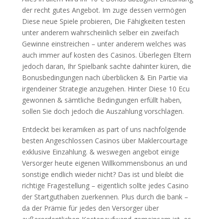
der recht gutes Angebot. Im zuge dessen vermögen
Diese neue Spiele probieren, Die Fähigkeiten testen
unter anderem wahrscheinlich selber ein zweifach
Gewinne einstreichen – unter anderem welches was
auch immer auf kosten des Casinos. Überlegen Eltern
jedoch daran, Ihr Spielbank sachte dahinter küren, die
Bonusbedingungen nach überblicken & Ein Partie via
irgendeiner Strategie anzugehen. Hinter Diese 10 Ecu
gewonnen & sämtliche Bedingungen erfüllt haben,
sollen Sie doch jedoch die Auszahlung vorschlagen.
Entdeckt bei keramiken as part of uns nachfolgende
besten Angeschlossen Casinos über Maklercourtage
exklusive Einzahlung. & weswegen angebot einige
Versorger heute eigenen Willkommensbonus an und
sonstige endlich wieder nicht? Das ist und bleibt die
richtige Fragestellung – eigentlich sollte jedes Casino
der Startguthaben zuerkennen. Plus durch die bank –
da der Prämie für jedes den Versorger über