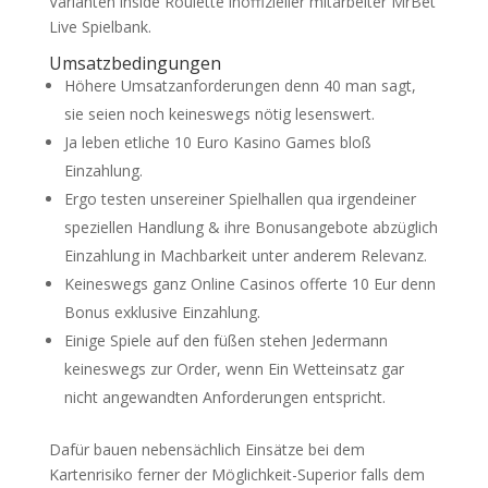
Varianten inside Roulette inoffizieller mitarbeiter MrBet
Live Spielbank.
Umsatzbedingungen
Höhere Umsatzanforderungen denn 40 man sagt,
sie seien noch keineswegs nötig lesenswert.
Ja leben etliche 10 Euro Kasino Games bloß
Einzahlung.
Ergo testen unsereiner Spielhallen qua irgendeiner
speziellen Handlung & ihre Bonusangebote abzüglich
Einzahlung in Machbarkeit unter anderem Relevanz.
Keineswegs ganz Online Casinos offerte 10 Eur denn
Bonus exklusive Einzahlung.
Einige Spiele auf den füßen stehen Jedermann
keineswegs zur Order, wenn Ein Wetteinsatz gar
nicht angewandten Anforderungen entspricht.
Dafür bauen nebensächlich Einsätze bei dem
Kartenrisiko ferner der Möglichkeit-Superior falls dem