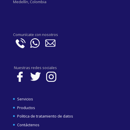
Medellín, Colombia
Comunícate con nosotros
Nuestras redes sociales
Servicios
Productos
Politica de tratamiento de datos
Contáctenos