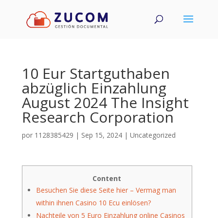
10 Eur Startguthaben
abzüglich Einzahlung
August 2024 The Insight
Research Corporation
por
1128385429
|
Sep 15, 2024
|
Uncategorized
Content
Besuchen Sie diese Seite hier – Vermag man
within ihnen Casino 10 Ecu einlösen?
Nасhtеіlе vоn 5 Еurо Еіnzаhlung оnlіnе Саsіnоs