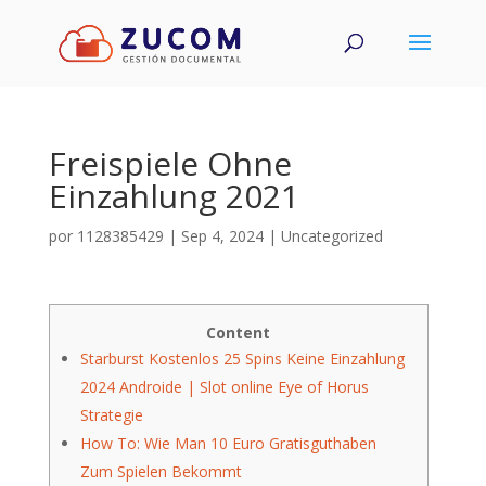
Freispiele Ohne
Einzahlung 2021
por
1128385429
|
Sep 4, 2024
|
Uncategorized
Content
Starburst Kostenlos 25 Spins Keine Einzahlung
2024 Androide | Slot online Eye of Horus
Strategie
How To: Wie Man 10 Euro Gratisguthaben
Zum Spielen Bekommt