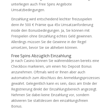
unterliegen auch Free Spins Angebote
Umsatzbedingungen.
Einzahlung wird entscheidend leichter freizuspielen
denn ihr 500 € Prämie qua 45x Umsatzanforderung
inside den Bonusbedingungen. Ja, Sie können mit
Freispielen ohne Einzahlung echtes Geld gewinnen.
Allerdings müssen Sie die Gewinne in der Regel
umsetzen, bevor Sie sie abheben können.
Free Spins Abzüglich Einzahlung
Je nach Casino können Sie währenddessen bereits eine
Checkbox markieren, um einen No Deposit Bonus
anzunehmen. Oftmals wird er Ihnen aber auch
automatisch zum Abschluss des Anmeldungsprozesses
gewährt. Gelegentlich kann es sein, dass am Ende der
Registrierung direkt der Einzahlungsbereich angezeigt.
Nehmen Sie dabei keine Einzahlung vor, sondern
aktivieren Sie stattdessen den einzahlungsfreien
Bonus.