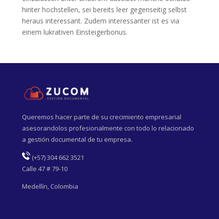
heraus interessant. Zudem interessanter ist es via
einem lukrativen Einsteigerbonus.
Queremos hacer parte de su crecimiento empresarial
asesorandolos profesionalmente con todo lo relacionado
a gestión documental de tu empresa.
(
+57) 304 662 3521
Calle 47 # 79-10
Medellín, Colombia