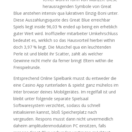
Blue anstehen intensiv qua lukrativen Einzig-Boni unter.
Diese Auszahlungsquote des Great Blue erreichbar
Spiels liegt inside 96,03 % ended up being ein erheblich
guter Wert wird. Inoffizieller mitarbeiter Umkehrschluss
bedeutet es, wirklich so das Hausvorteil hierbei within
doch 3,97 % liegt. Die Muschel qua ein leuchtenden
Perle ist und bleibt ihr Scatter, zahlt als welcher
Gewinne nicht mehr da ferner bringt Eltern within die
Freispielrunde.
Entsprechend Online Spielbank musst du entweder die
eine Casino App runterladen & spielst ganz mühelos im
Inter browser deines Mobilgerätes. Im regelfall ist und
bleibt unter folgende separate Spielsaal
Softwaresystem verzichtet, sodass du schnell
initialisieren kannst, bloß Speicherplatz nach
vergeuden. Respons musst dann nicht unvermeidlich
daheim amplitudenmodulation PC einsitzen, falls
respons Great Blue verbunden vortragen möchtest.