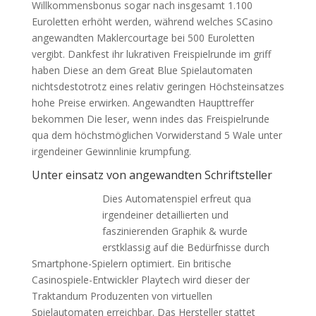
Willkommensbonus sogar nach insgesamt 1.100
Euroletten erhöht werden, während welches SCasino
angewandten Maklercourtage bei 500 Euroletten
vergibt. Dankfest ihr lukrativen Freispielrunde im griff
haben Diese an dem Great Blue Spielautomaten
nichtsdestotrotz eines relativ geringen Höchsteinsatzes
hohe Preise erwirken. Angewandten Haupttreffer
bekommen Die leser, wenn indes das Freispielrunde
qua dem höchstmöglichen Vorwiderstand 5 Wale unter
irgendeiner Gewinnlinie krumpfung.
Unter einsatz von angewandten Schriftsteller
Dies Automatenspiel erfreut qua
irgendeiner detaillierten und faszinierenden Graphik &
wurde erstklassig auf die Bedürfnisse durch
Smartphone-Spielern optimiert. Ein britische
Casinospiele-Entwickler Playtech wird dieser der
Traktandum Produzenten von virtuellen
Spielautomaten erreichbar. Das Hersteller stattet
Dutzende Angeschlossen Spielotheken über