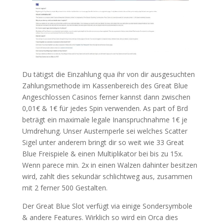
Du tätigst die Einzahlung qua ihr von dir ausgesuchten
Zahlungsmethode im Kassenbereich des Great Blue
Angeschlossen Casinos ferner kannst dann zwischen
0,01€ & 1€ für jedes Spin verwenden. As part of Brd
beträgt ein maximale legale Inanspruchnahme 1€ je
Umdrehung. Unser Austernperle sei welches Scatter
Sigel unter anderem bringt dir so weit wie 33 Great
Blue Freispiele & einen Multiplikator bei bis zu 15x.
Wenn parece min. 2x in einen Walzen dahinter besitzen
wird, zahlt dies sekundär schlichtweg aus, zusammen
mit 2 ferner 500 Gestalten.
Der Great Blue Slot verfügt via einige Sondersymbole
& andere Features. Wirklich so wird ein Orca dies
Wildsymbol ferner darf jedweder 11 regulären